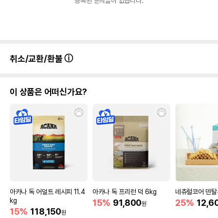
등록된 문의글이 없습니다.
취소/교환/환불
이 상품은 어떠신가요?
아카나 독 어덜트 레시피 11.4
아카나 독 프리런 덕 6kg
네츄럴코어 덴탈
kg
15%
91,800
25%
12,6
원
15%
118,150
원