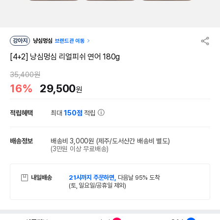
강아지
냥심멍심
브랜드관 이동
[4+2] 냥심멍심 리얼피쉬 연어 180g
35,400원
16%
29,500
원
적립혜택
최대
150점
적립
배송정보
배송비 3,000원
(제주/도서산간 배송비 별도)
(3만원 이상 무료배송)
내일배송
21시까지 주문하면,
다음날 95% 도착
(토, 일요일/공휴일 제외)