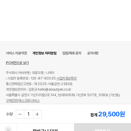
서비스 이용약관
개인정보 처리방침
입점/제휴 문의
공지사항
PC버전으로 보기
주식회사 어바웃펫
대표자명 : 나옥귀
사업자 등록번호 : 120-87-90035
사업자정보확인
통신판매업신고번호 : 제 2025-서울금천-2382호
개인정보관리자 : 김원규 hello@aboutpet.co.kr
서울특별시 금천구 가산디지털2로 144, 현대테라타워 가산DK 507호, 508호 (가산동)
구매안전(에스크로)서비스
© copyright (c) www.aboutpet.co.kr all rights reserved.
29,500
원
수량
합계