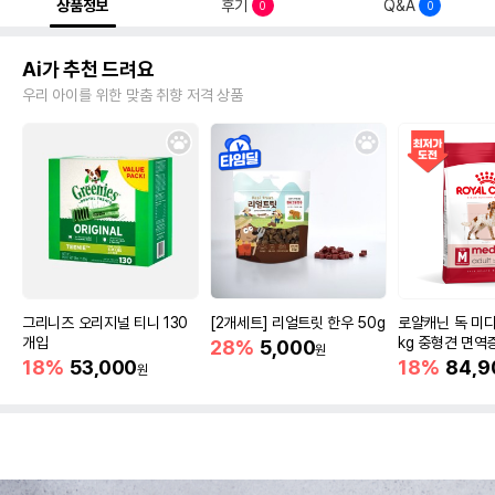
상품정보
후기
Q&A
0
0
Ai가 추천 드려요
우리 아이를 위한 맞춤 취향 저격 상품
그리니즈 오리지널 티니 130
[2개세트] 리얼트릿 한우 50g
로얄캐닌 독 미디
개입
kg 중형견 면역
28%
5,000
원
18%
53,000
18%
84,9
원