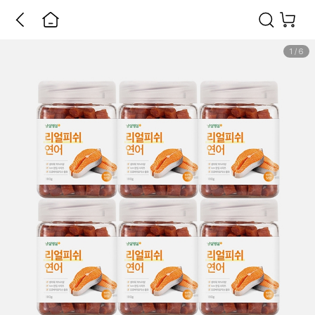
1
/
6