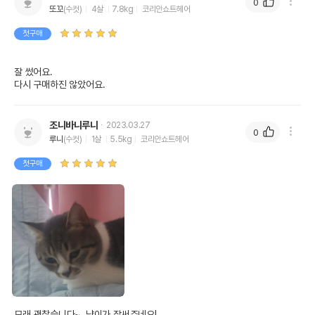
0
또꼬
(수컷)
4살
7.8kg
코리안쇼트헤어
첫구매
잘 썼어요. 

다시 구매하진 않았어요. 
조니바니루니
2023.03.27
0
루니
(수컷)
1살
5.5kg
코리안쇼트헤어
첫구매
모래 괜찮습니다~  냥이가 잘써주네요!
