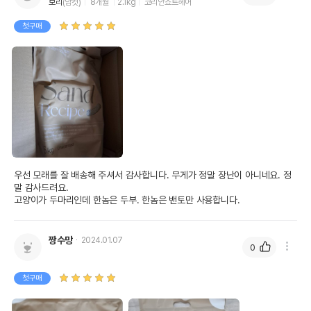
보리
(암컷)
8개월
2.1kg
코리안쇼트헤어
첫구매
우선 모래를 잘 배송해 주셔서 감사합니다. 무게가 정말 장난이 아니네요. 정
말 감사드려요.

고양이가 두마리인데 한놈은 두부. 한놈은 밴토만 사용합니다. 
짱수망
2024.01.07
0
첫구매