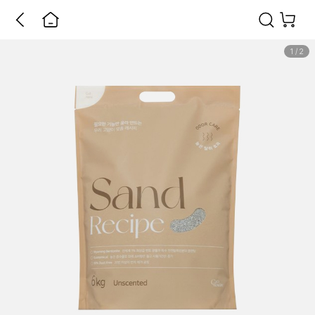
1
/
2