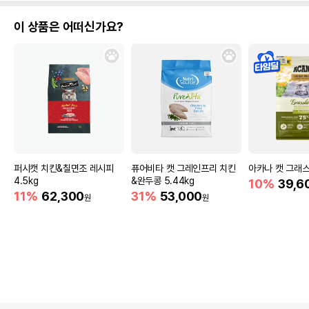
이 상품은 어떠신가요?
퍼시캣 치킨&칠면조 레시피
퓨어비타 캣 그레인프리 치킨
아카나 캣 그래스랜
4.5kg
&완두콩 5.44kg
10%
39,6
11%
62,300
31%
53,000
원
원