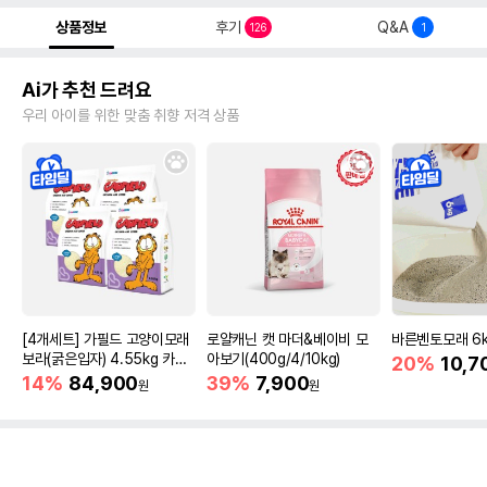
상품정보
후기
Q&A
126
1
Ai가 추천 드려요
우리 아이를 위한 맞춤 취향 저격 상품
[4개세트] 가필드 고양이모래
로얄캐닌 캣 마더&베이비 모
바른벤토모래 6
보라(굵은입자) 4.55kg 카사
아보기(400g/4/10kg)
20%
10,7
바모래
14%
84,900
39%
7,900
원
원