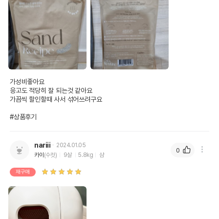
가성비좋아요

응고도 적당히 잘 되는것 같아요

가끔씩 할인할때 사서 섞어쓰려구요

#상품후기
nariii
2024.01.05
0
카이
(수컷)
9살
5.8kg
샴
재구매