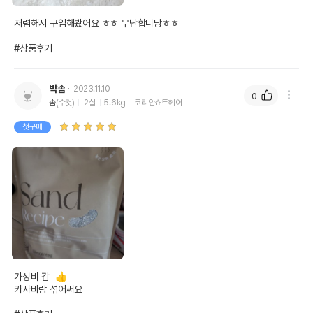
저렴해서 구입해봤어요 ㅎㅎ 무난합니당ㅎㅎ

#상품후기
박솜
2023.11.10
0
솜
(수컷)
2살
5.6kg
코리안쇼트헤어
첫구매
가성비 갑  👍 

카사바랑 섞어써요
