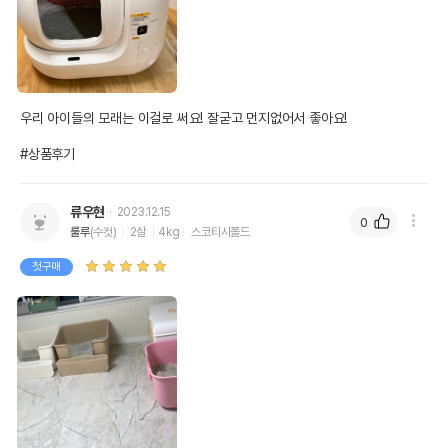
우리 아이들의 모래는 이걸로 써요! 잘굳고 먼지없어서 좋아요!

#상품후기
류우현
2023.12.15
0
룰루
(수컷)
2살
4kg
스코티시폴드
첫구매