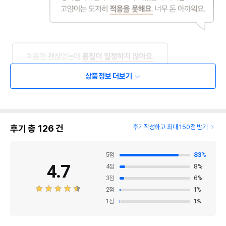
상품정보 더보기
후기 총
126
건
후기작성하고 최대 150점 받기
5
점
83
%
4.7
4
점
8
%
3
점
6
%
2
점
1
%
1
점
1
%