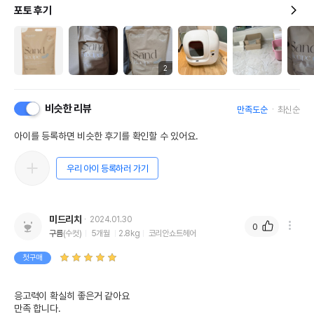
포토 후기
2
비슷한 리뷰
만족도순
최신순
아이를 등록하면 비슷한 후기를 확인할 수 있어요.
우리 아이 등록하러 가기
미드리치
2024.01.30
0
구름
(수컷)
5개월
2.8kg
코리안쇼트헤어
첫구매
응고력이 확실히 좋은거 같아요

만족 합니다.