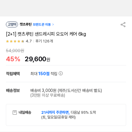
고양이
캣츠루틴
브랜드관 이동
[2+1] 캣츠루틴 샌드레시피 오도어 케어 6kg
4.7
후기 126개
54,000원
45%
29,600
원
적립혜택
최대
150점
적립
배송정보
배송비 3,000원
(제주/도서산간 배송비 별도)
(3만원 이상 무료배송)
내일배송
21시까지 주문하면,
다음날 95% 도착
(토, 일요일/공휴일 제외)