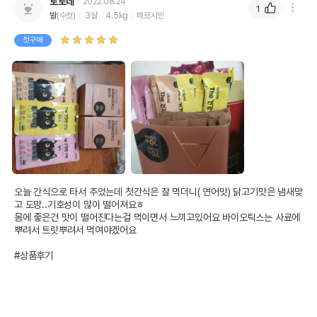
로로네
2022.08.24
1
발
(수컷)
3살
4.5kg
페르시안
첫구매
오늘 간식으로 타서 주었는데 첫간식은 잘 먹더니( 연어맛) 닭고기맛은 냄새맞
고 도망..기호성이 많이 떨어져요ㅎ

몸에 좋은건 맛이 떨어진다는걸 먹이면서 느끼고있어요 바이오틱스는 사료에 
뿌려서 트릿뿌려서 먹여야겠어요

#상품후기