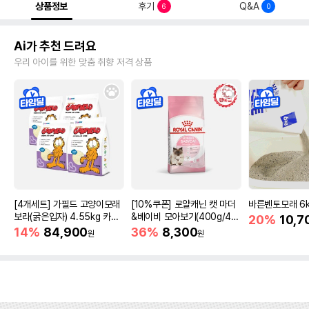
상품정보
후기
Q&A
6
0
Ai가 추천 드려요
우리 아이를 위한 맞춤 취향 저격 상품
[4개세트] 가필드 고양이모래
[10%쿠폰] 로얄캐닌 캣 마더
바른벤토모래 6
보라(굵은입자) 4.55kg 카사
&베이비 모아보기(400g/4/1
20%
10,7
바모래
0kg)
14%
84,900
36%
8,300
원
원