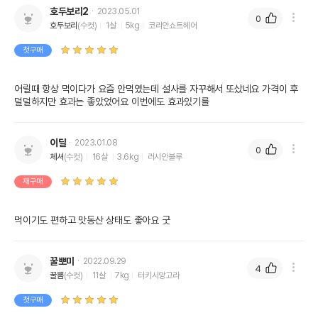
호두보리2
2023.05.01
0
호두보리
(수컷)
1살
5kg
코리안쇼트헤어
첫구매
어릴때 항상 먹이다가 요즘 안먹였는데 설사를 자꾸해서 또샀네요 가격이 후
덜덜하지만 효과는 좋았었어요 이번에도 효과있기를
이딜
2023.01.08
0
체셔
(수컷)
16살
3.6kg
러시안블루
재구매
먹이기도 편하고 맛동산 상태도 좋아요 굿
꿀뽀미
2022.09.29
4
꿀뽐
(수컷)
11살
7kg
터키시앙고라
첫구매