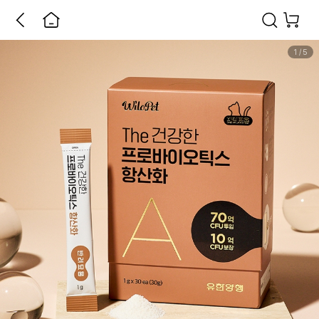
1
/
5