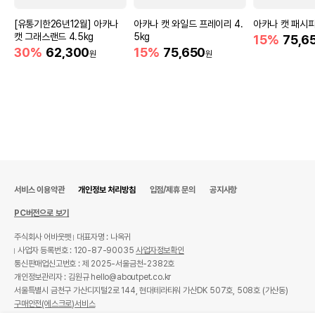
[유통기한26년12월] 아카나
아카나 캣 와일드 프레이리 4.
아카나 캣 패시피카
캣 그래스랜드 4.5kg
5kg
15%
75,6
30%
62,300
15%
75,650
원
원
서비스 이용약관
개인정보 처리방침
입점/제휴 문의
공지사항
PC버전으로 보기
주식회사 어바웃펫
대표자명 : 나옥귀
사업자 등록번호 : 120-87-90035
사업자정보확인
통신판매업신고번호 : 제 2025-서울금천-2382호
개인정보관리자 : 김원규 hello@aboutpet.co.kr
서울특별시 금천구 가산디지털2로 144, 현대테라타워 가산DK 507호, 508호 (가산동)
구매안전(에스크로)서비스