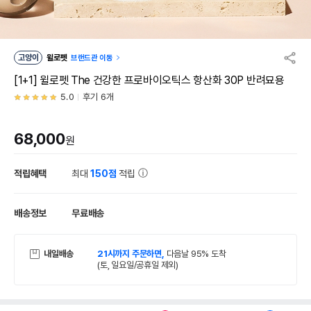
고양이
윌로펫
브랜드관 이동
[1+1] 윌로펫 The 건강한 프로바이오틱스 항산화 30P 반려묘용
5.0
후기 6개
68,000
원
적립혜택
최대
150점
적립
배송정보
무료배송
내일배송
21시까지 주문하면,
다음날 95% 도착
(토, 일요일/공휴일 제외)