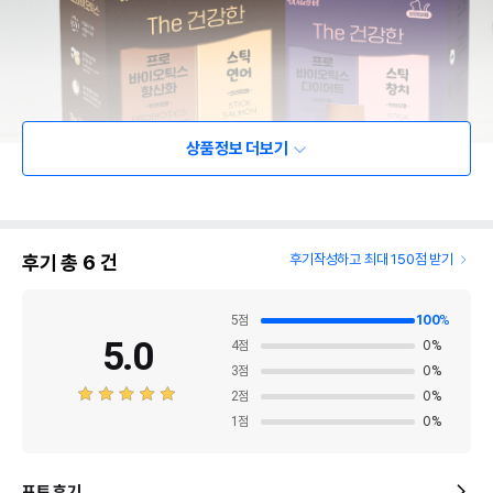
상품정보 더보기
후기 총
6
건
후기작성하고 최대 150점 받기
5
점
100
%
5.0
4
점
0
%
3
점
0
%
2
점
0
%
1
점
0
%
포토 후기