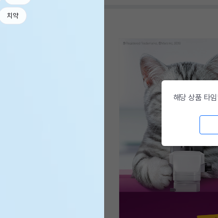
치약
해당 상품 타