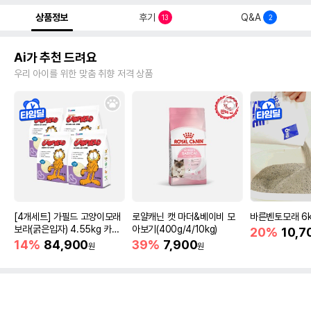
상품정보
후기
Q&A
13
2
Ai가 추천 드려요
우리 아이를 위한 맞춤 취향 저격 상품
[4개세트] 가필드 고양이모래
로얄캐닌 캣 마더&베이비 모
바른벤토모래 6
보라(굵은입자) 4.55kg 카사
아보기(400g/4/10kg)
20%
10,7
바모래
14%
84,900
39%
7,900
원
원