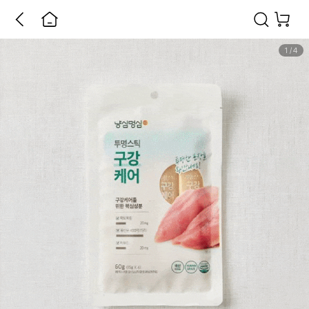
1
/
4