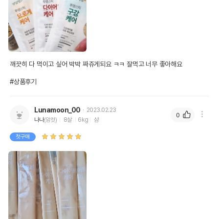
깨끗히 다 먹이고 싶어 박박 짜쥬게되요 ㅋㅋ 잘먹고 너무 좋아해요

#상품후기
Lunamoon_00
2023.02.23
0
나나
(암컷)
8살
6kg
샴
첫구매