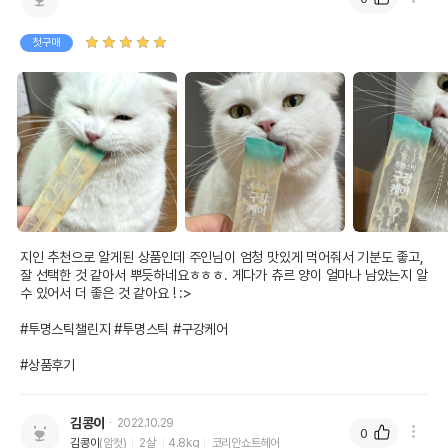
첫구매
지인 추천으로 알게된 상품인데 주인님이 엄청 맛있게 먹어줘서 기분도 좋고, 
잘 선택한 것 같아서 뿌듯하네요ㅎㅎㅎ. 게다가 츄르 양이 얼마나 남았는지 알 
수 있어서 더 좋은 것 같아요 ! :>

#투명스틱챌린지 #투명스틱 #구강케어  

#상품후기
김콩이
2022.10.29
0
김콩이
(암컷)
2살
4.8kg
코리안쇼트헤어