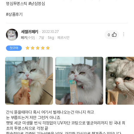
멍심투명스틱 #냥심멍심 

#상품후기
세젤귀페키
2022.10.27
0
페키
(수컷)
7살
5kg
페르시안
첫구매
간식 뜯을때마다 혹시 여기서 벌레나오는건 아니지 하고 

눈 부릅뜨는거 저만 그런거 아니죠

햇빛 세균 미생물 번식 걱정없이 UV차단 코팅으로 멸균처리까지 된 국내 최
초의 투명스틱으로 걱정 끝

학술적으로 검증된 기능성분을 넣어  건강한 간식으로 챙겨줄수 있답니다.
