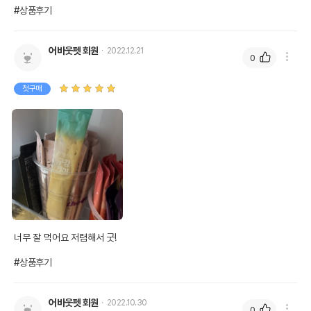
#상품후기
어바웃펫 회원
2022.12.21
0
첫구매
너무 잘 먹어요 저렴해서 굿!

#상품후기
어바웃펫 회원
2022.10.30
0