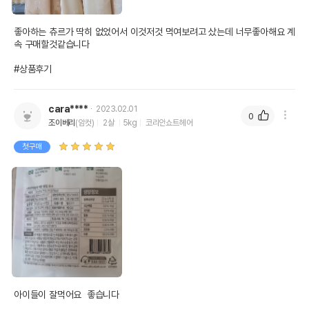
좋아하는 츄르가 딱히 없었어서 이것저것 먹여보려고 샀는데 너무좋아해요 계
속 구매할것같습니다

#상품후기
cara****
2023.02.01
0
조이베리
(암컷)
2살
5kg
코리안쇼트헤어
첫구매
아이들이 잘먹어요  좋습니다
