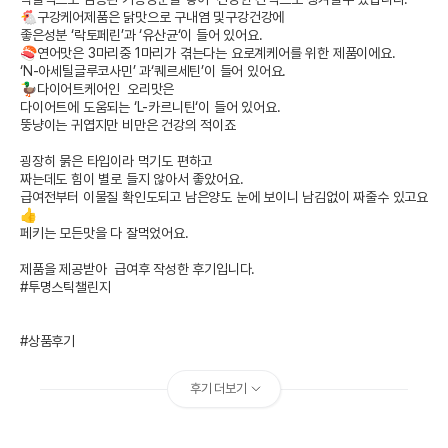
🐔구강케어제품은 닭맛으로 구내염 및구강건강에 

좋은성분 ‘락토페린’과 ‘유산균‘이 들어 있어요.

🍣연어맛은 3마리중 1마리가 겪는다는 요로계케어를 위한 제품이에요.

‘N-아세틸글루코사민’ 과‘퀘르세틴’이 들어 있어요.

🦆다이어트케어인  오리맛은

다이어트에 도움되는 ‘L-카르니틴‘이 들어 있어요.

뚱냥이는 귀엽지만 비만은 건강의 적이죠

굉장히 묽은 타입이라 먹기도 편하고

짜는데도 힘이 별로 들지 않아서 좋았어요.

급여전부터 이물질 확인도되고 남은양도 눈에 보이니 남김없이 짜줄수 있고요
👍

페키는 모든맛을 다 잘먹었어요. 

제품을 제공받아  급여후 작성한 후기입니다.

#투명스틱챌린지

#상품후기
후기 더보기