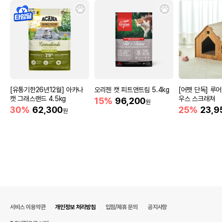
[유통기한26년12월] 아카나
오리젠 캣 피트앤트림 5.4kg
[어펫 단독] 루
캣 그래스랜드 4.5kg
우스 스크래쳐
15%
96,200
원
30%
62,300
25%
23,9
원
서비스 이용약관
개인정보 처리방침
입점/제휴 문의
공지사항