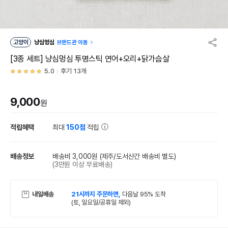
고양이
냥심멍심
브랜드관 이동
[3종 세트] 냥심멍심 투명스틱 연어+오리+닭가슴살
5.0
후기 13개
9,000
원
적립혜택
최대
150점
적립
배송정보
배송비 3,000원
(제주/도서산간 배송비 별도)
(3만원 이상 무료배송)
내일배송
21시까지 주문하면,
다음날 95% 도착
(토, 일요일/공휴일 제외)