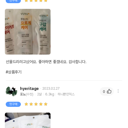
첫구매
선물드리려고샀어요. 좋아하면 좋겠네요. 감사합니다.

#상품후기
hyeritage
2023.02.27
0
포뇨
(수컷)
2살
6.3kg
하나뿐인믹스
첫구매