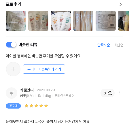
포토 후기
비슷한 리뷰
만족도순
최신순
아이를 등록하면 비슷한 후기를 확인할 수 있어요.
우리 아이 등록하러 가기
케로언니
2023.08.29
0
케로
(암컷)
1살
4kg
코리안쇼트헤어
첫구매
눈에보여서 끝까지 짜주기 좋아서 남기는거없이 먹여요