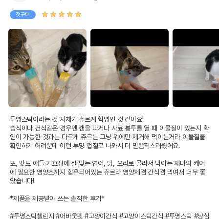
첫구매
투명스틱이라는 것 자체가 츄르계 혁명인 것 같아요!

습식이나 건식같은 경우엔 캔을 따거나 사료 봉투를 열 때 이물질이 있는지 확
인이 가능한 것과는 다르게 츄르는 그냥 위에만 제거해 먹이는거라 이물질을 
확인하기 어려운데 이런 투명 껍질로 나와서 더 믿음직스러웠어요.

또, 맛도 애들 기호성에 잘 맞는 연어, 닭, 오리로 골라서 먹이는 재미와 케어
에 필요한 영양소까지 함유되어있는 츄르라 영양제겸 간식겸 먹여서 너무 좋
았습니다!

*제품을 제공받아 쓰는 솔직한 후기*

#투명스틱챌린지 #어바웃펫 #고양이간식 #고양이스틱간식 #투명스틱 #냥심