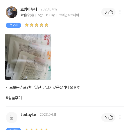
호빵이누나
2023.04.12
0
호빵
(수컷)
5살
6.8kg
코리안쇼트헤어
첫구매
새로보는츄르인데 일단 닭고기맛은잘먹네요ㅎㅎ 

#상품후기
todayte
2023.04.11
0