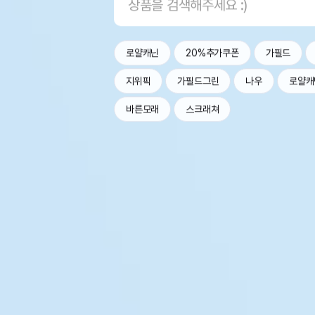
로얄캐닌
20%추가쿠폰
가필드
지위픽
가필드그린
나우
로얄캐
바른모래
스크래쳐