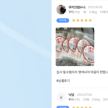
쿠키크림누나
2023.10.05
쿠키
(수컷)
1살
5.8kg
아메리
첫구매
집사 필수템이라 쟁여놔야 마음이 편합니
#상품후기
닉딩
2023.07.29
루카
(수컷)
2개월
0.9kg
코리
첫구매