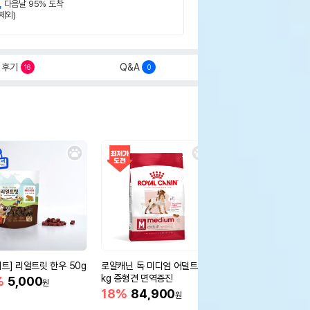
,
다음날 95% 도착
제외)
후기
Q&A
16
0
세트] 리얼트릿 한우 50g
로얄캐닌 독 미디엄 어덜트 10
오리젠 독 스몰브리드 4
kg 중형견 면역증진
%
5,000
15%
75,400
원
원
18%
84,900
원