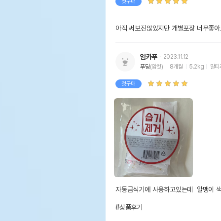
첫구매
아직 써보진않았지만 개별포장 너무좋아
임카푸
2023.11.12
푸딩
(암컷)
8개월
5.2kg
말티
첫구매
자동급식기에 사용하고있는데  알맹이 색깔
#상품후기