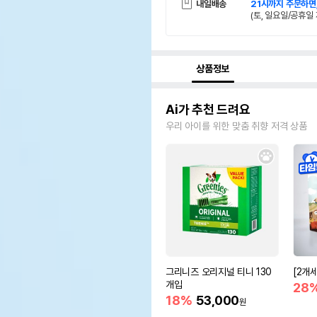
내일배송
21시까지 주문하면
(토, 일요일/공휴일 
상품정보
Ai가 추천 드려요
우리 아이를 위한 맞춤 취향 저격 상품
그리니즈 오리지널 티니 130
[2개
개입
28
18%
53,000
원