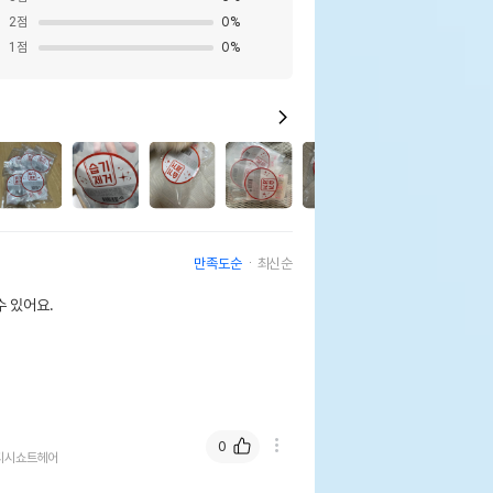
2
점
0
%
1
점
0
%
0
만족도순
최신순
 있어요.
0
티시쇼트헤어