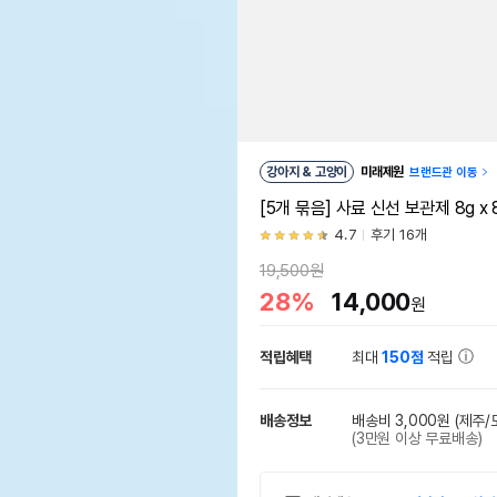
강아지 & 고양이
미래제원
브랜드관 이동
[5개 묶음] 사료 신선 보관제 8g x 
4.7
후기 16개
19,500원
28%
14,000
원
적립혜택
최대
150점
적립
배송정보
배송비 3,000원
(제주/
(3만원 이상 무료배송)