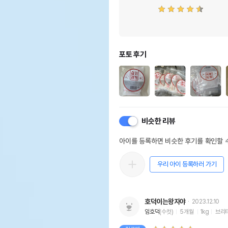
포토 후기
비슷한 리뷰
아이를 등록하면 비슷한 후기를 확인할 수
우리 아이 등록하러 가기
호덕이는왕자야
2023.12.10
임호덕
(수컷)
5개월
1kg
브리