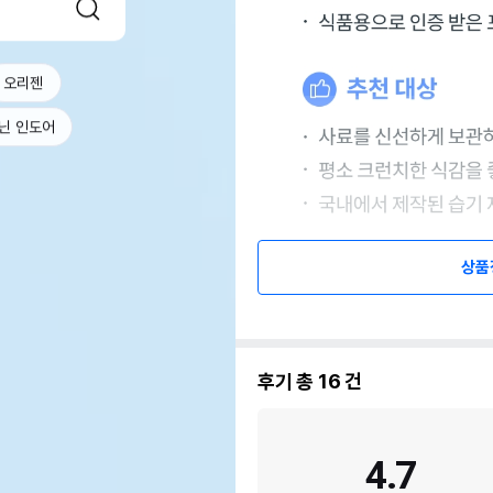
오리젠
닌 인도어
상품
후기 총
16
건
4.7