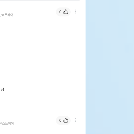
0
칸쇼트헤어
당

0
안쇼트헤어