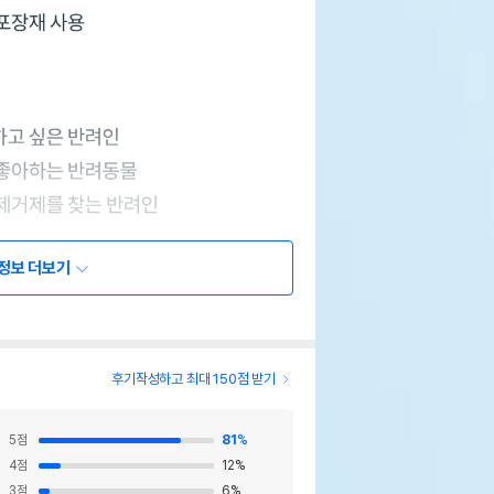
정보 더보기
후기작성하고 최대 150점 받기
5
점
81
%
4
점
12
%
3
점
6
%