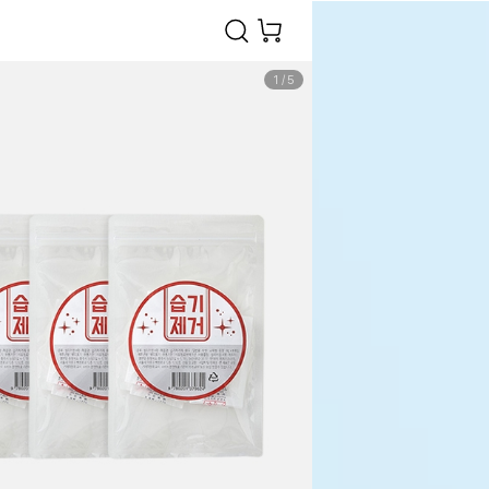
1
/
5