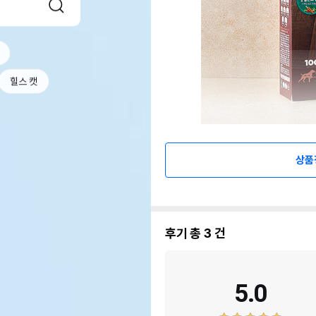
힐스 캣
상품
후기 총
3
건
5.0