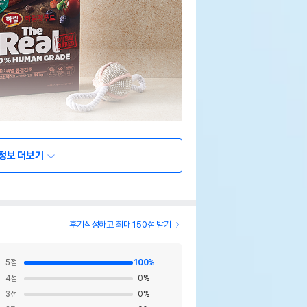
정보 더보기
후기작성하고 최대 150점 받기
5
점
100
%
4
점
0
%
3
점
0
%