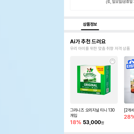
(토, 일요일/공휴일 
상품정보
Ai가 추천 드려요
우리 아이를 위한 맞춤 취향 저격 상품
그리니즈 오리지널 티니 130
[2개
개입
28
18%
53,000
원