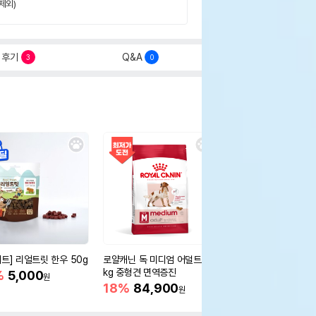
제외)
후기
Q&A
3
0
세트] 리얼트릿 한우 50g
로얄캐닌 독 미디엄 어덜트 10
오리젠 독 스몰브리드 4
kg 중형견 면역증진
%
5,000
15%
75,400
원
원
18%
84,900
원