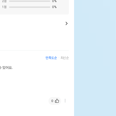
2
점
0
%
1
점
0
%
만족도순
최신순
 있어요.
0