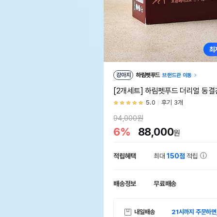
최
강아지
하림펫푸드
브랜드관 이동
[2개세트] 하림펫푸드 더리얼 동결건
5.0
후기 3개
94,000원
6%
88,000
원
적립혜택
최대
150점
적립
배송정보
무료배송
내일배송
21시까지 주문하면