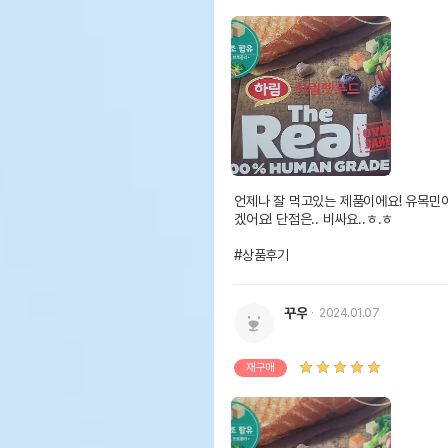
언제나 잘 먹고있는 제품이에요! 유목민이
겠어요! 단점은.. 비싸요..ㅎ.ㅎ

#상품후기
꾸우
2024.01.07
재구매