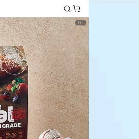
1
/
4