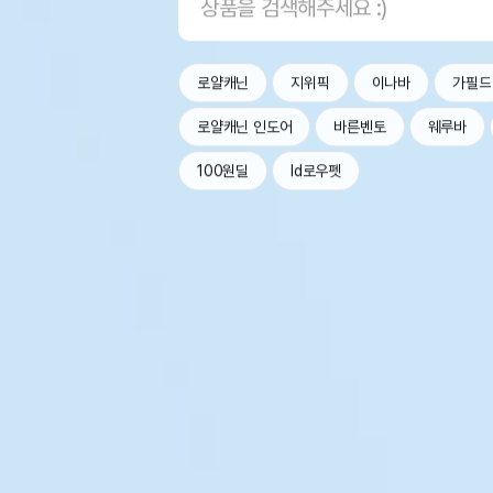
로얄캐닌
지위픽
이나바
가필드
로얄캐닌 인도어
바른벤토
웨루바
100원딜
Id로우펫