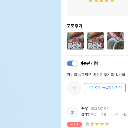
포토 후기
비슷한 리뷰
아이를 등록하면 비슷한 후기를 확인할 수
우리 아이 등록하러 가기
꾸우
2024.01.07
김가루
(수컷)
3살
6.5kg
시츄
재구매