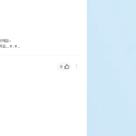
에요~ 

...ㅎ.ㅎ..
0