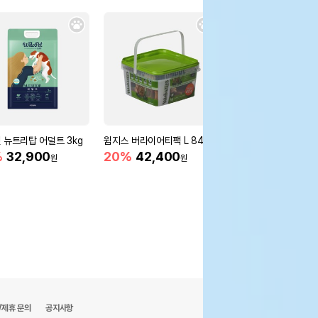
 뉴트리탑 어덜트 3kg
윔지스 버라이어티팩 L 840g
덴티맥스3 츄잉브러쉬
입
%
32,900
20%
42,400
원
원
5,900
원
/제휴 문의
공지사항