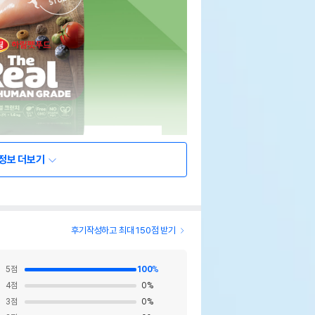
정보 더보기
후기작성하고 최대 150점 받기
5
점
100
%
4
점
0
%
3
점
0
%