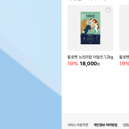
윌로펫 뉴트리탑 어덜트 1.2kg
윌로펫
10%
18,000
19
원
서비스 이용약관
개인정보 처리방침
입점