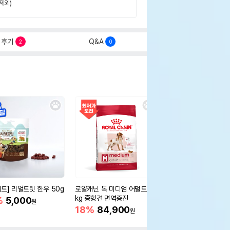
제외)
후기
Q&A
2
0
세트] 리얼트릿 한우 50g
로얄캐닌 독 미디엄 어덜트 10
오리젠 독 스몰브리드 4
kg 중형견 면역증진
%
5,000
15%
75,400
원
원
18%
84,900
원