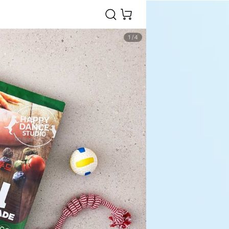
1
/
4