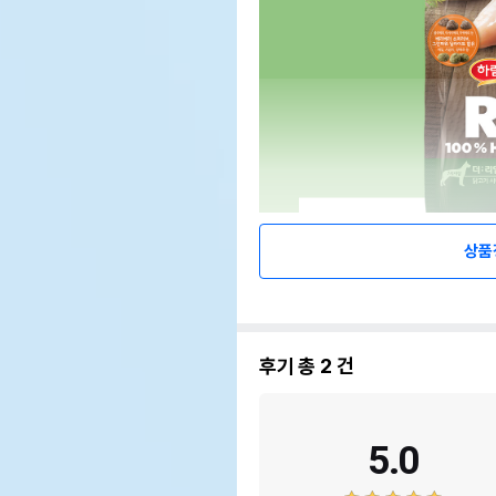
상품
후기 총
2
건
5.0