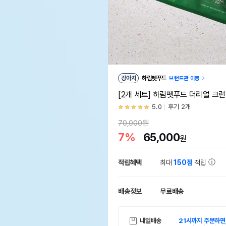
강아지
하림펫푸드
브랜드관 이동
[2개 세트] 하림펫푸드 더리얼 크런치
5.0
후기 2개
70,000원
7%
65,000
원
적립혜택
최대
150점
적립
배송정보
무료배송
내일배송
21시까지 주문하면