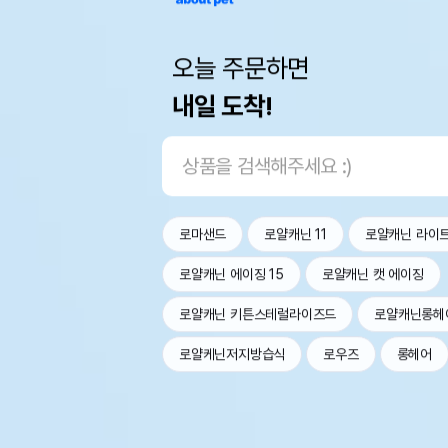
오늘 주문하면
내일 도착!
로마샌드
로얄캐닌 11
로얄캐닌 라이
로얄캐닌 에이징 15
로얄캐닌 캣 에이징
로얄캐닌 키튼스테럴라이즈드
로얄캐닌롱헤
로얄케닌저지방습식
로우즈
롱헤어