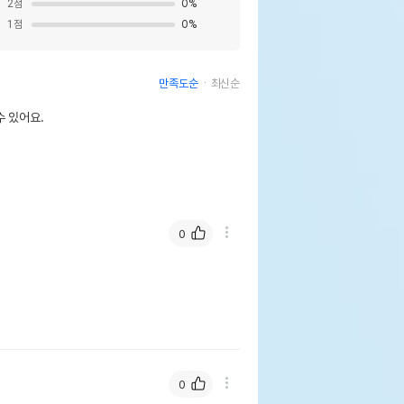
2
점
0
%
1
점
0
%
만족도순
최신순
 있어요.
0
0