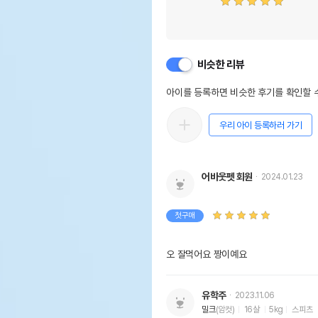
비슷한 리뷰
아이를 등록하면 비슷한 후기를 확인할 수
우리 아이 등록하러 가기
어바웃펫 회원
2024.01.23
첫구매
오 잘먹어요 짱이예요
유학주
2023.11.06
밀크
(암컷)
16살
5kg
스피츠