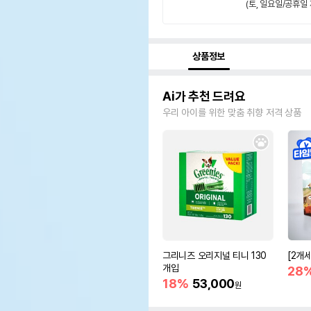
(토, 일요일/공휴일 
상품정보
Ai가 추천 드려요
우리 아이를 위한 맞춤 취향 저격 상품
그리니즈 오리지널 티니 130
[2개
개입
28
18%
53,000
원