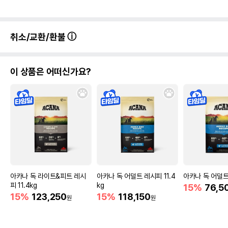
취소/교환/환불
이 상품은 어떠신가요?
아카나 독 라이트&피트 레시
아카나 독 어덜트 레시피 11.4
아카나 독 어덜트
피 11.4kg
kg
15%
76,5
15%
123,250
15%
118,150
원
원