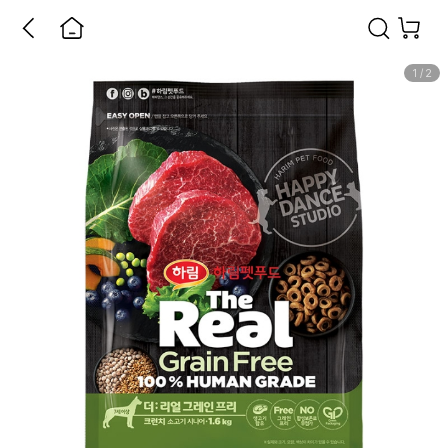
1
/
2