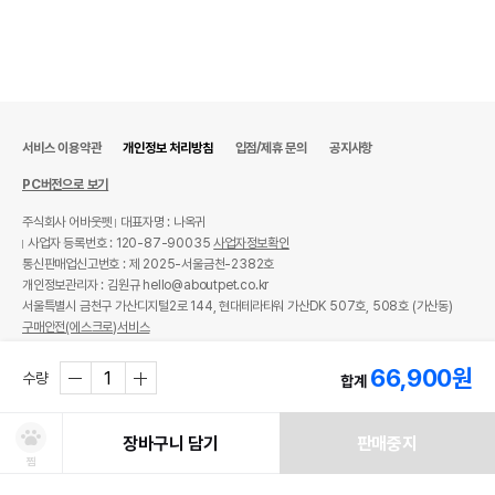
서비스 이용약관
개인정보 처리방침
입점/제휴 문의
공지사항
PC버전으로 보기
주식회사 어바웃펫
대표자명 : 나옥귀
사업자 등록번호 : 120-87-90035
사업자정보확인
통신판매업신고번호 : 제 2025-서울금천-2382호
개인정보관리자 : 김원규 hello@aboutpet.co.kr
서울특별시 금천구 가산디지털2로 144, 현대테라타워 가산DK 507호, 508호 (가산동)
구매안전(에스크로)서비스
© copyright (c) www.aboutpet.co.kr all rights reserved.
66,900
원
수량
합계
장바구니 담기
판매중지
찜