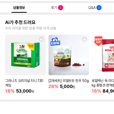
상품정보
후기
Q&A
3
0
Ai가 추천 드려요
우리 아이를 위한 맞춤 취향 저격 상품
그리니즈 오리지널 티니 130
[2개세트] 리얼트릿 한우 50g
로얄캐닌 독 미디
개입
kg 중형견 면역
28%
5,000
원
18%
53,000
18%
84,9
원