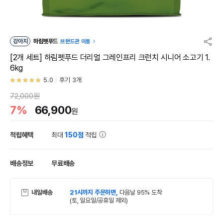
강아지
하림펫푸드
브랜드관 이동
[2개 세트] 하림펫푸드 더리얼 그레인프리 크런치 시니어 소고기 1.
6kg
5.0
후기 3개
72,000원
7%
66,900
원
적립혜택
최대
150점
적립
배송정보
무료배송
내일배송
21시까지 주문하면,
다음날 95% 도착
(토, 일요일/공휴일 제외)