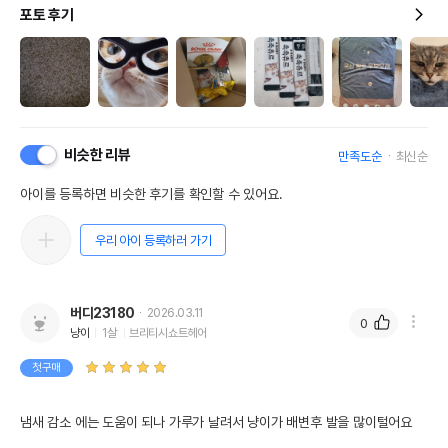
포토 후기
비슷한 리뷰
만족도순
최신순
아이를 등록하면 비슷한 후기를 확인할 수 있어요.
우리 아이 등록하러 가기
버디23180
2026.03.11
0
냥이
1살
브리티시쇼트헤어
첫구매
냄새 감소 에는 도움이 되나 가루가 날려서 냥이가 배변후 발을 많이털어요