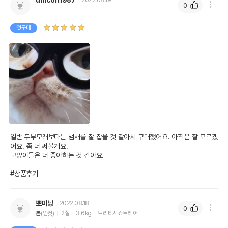
unicorn987
2022.08.19
0
첫구매
일반 두부모래보다는 냄새를 잘 잡을 것 같아서 구매했어요. 아직은 잘 모르겠
어요. 좀 더 써볼게요. 

고양이들은 더 좋아하는 것 같아요. 

#상품후기
뽀미냥
2022.08.18
0
봄
(암컷)
2살
3.6kg
브리티시쇼트헤어