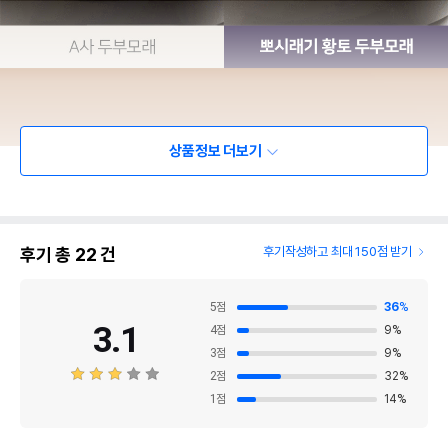
상품정보 더보기
후기 총
22
건
후기작성하고 최대 150점 받기
5
점
36
%
3.1
4
점
9
%
3
점
9
%
2
점
32
%
1
점
14
%