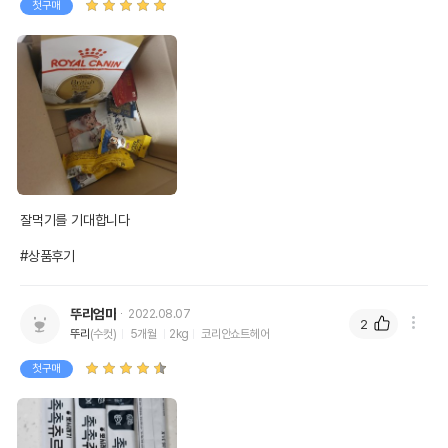
첫구매
잘먹기를 기대합니다

#상품후기
뚜리엄마
2022.08.07
2
뚜리
(수컷)
5개월
2kg
코리안쇼트헤어
첫구매