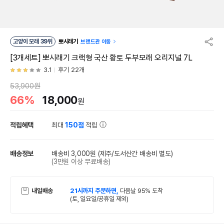
고양이 모래 39위
뽀시래기
브랜드관 이동
[3개세트] 뽀시래기 크랙형 국산 황토 두부모래 오리지널 7L
3.1
후기 22개
53,900원
66%
18,000
원
적립혜택
최대
150점
적립
배송정보
배송비 3,000원
(제주/도서산간 배송비 별도)
(3만원 이상 무료배송)
내일배송
21시까지 주문하면,
다음날 95% 도착
(토, 일요일/공휴일 제외)