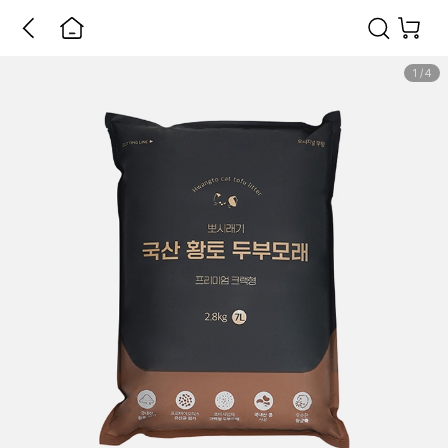
1
/
4