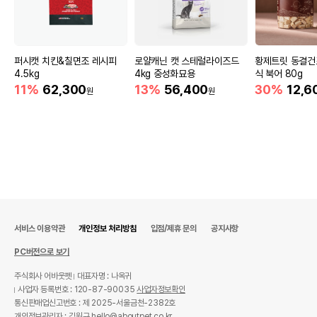
퍼시캣 치킨&칠면조 레시피
로얄캐닌 캣 스테럴라이즈드
황제트릿 동결건
4.5kg
4kg 중성화묘용
식 북어 80g
11%
62,300
13%
56,400
30%
12,6
원
원
서비스 이용약관
개인정보 처리방침
입점/제휴 문의
공지사항
PC버전으로 보기
주식회사 어바웃펫
대표자명 : 나옥귀
사업자 등록번호 : 120-87-90035
사업자정보확인
통신판매업신고번호 : 제 2025-서울금천-2382호
개인정보관리자 : 김원규 hello@aboutpet.co.kr