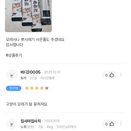
모래사니 뽀시래기 사은품도 주셨네요

감사합니다

#상품후기
버디30005
2025.12.01
0
토리
22살
러시안블루
첫구매
고양이 모래가 잘 뭉쳐져요
집사야집사자
2025.11.15
0
노루
(암컷)
7살
4kg
코리안쇼트헤어