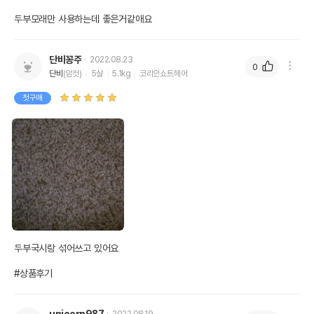
두부모래만 사용하는데 좋은거같애요
단비꽁주
2022.08.23
0
단비
(암컷)
5살
5.1kg
코리안쇼트헤어
첫구매
두부국시랑 섞어쓰고 있어요

#상품후기