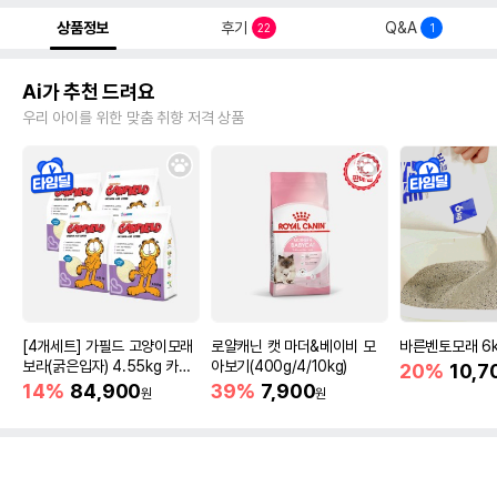
상품정보
후기
Q&A
22
1
Ai가 추천 드려요
우리 아이를 위한 맞춤 취향 저격 상품
[4개세트] 가필드 고양이모래
로얄캐닌 캣 마더&베이비 모
바른벤토모래 6
보라(굵은입자) 4.55kg 카사
아보기(400g/4/10kg)
20%
10,7
바모래
14%
84,900
39%
7,900
원
원