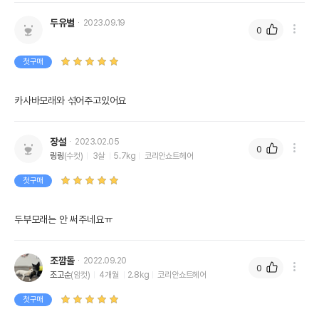
두유별
2023.09.19
0
첫구매
카사바모래와 섞어주고있어요
장설
2023.02.05
0
링링
(수컷)
3살
5.7kg
코리안쇼트헤어
첫구매
두부모래는 안 써주네요ㅠ
조깜돌
2022.09.20
0
조고순
(암컷)
4개월
2.8kg
코리안쇼트헤어
첫구매