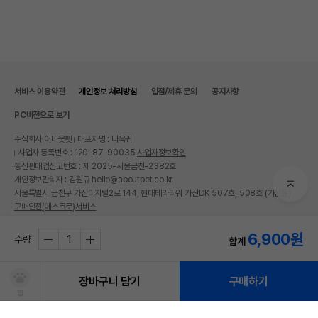
서비스 이용약관
개인정보 처리방침
입점/제휴 문의
공지사항
PC버전으로 보기
주식회사 어바웃펫
대표자명 : 나옥귀
사업자 등록번호 : 120-87-90035
사업자정보확인
통신판매업신고번호 : 제 2025-서울금천-2382호
개인정보관리자 : 김원규 hello@aboutpet.co.kr
서울특별시 금천구 가산디지털2로 144, 현대테라타워 가산DK 507호, 508호 (가산동)
구매안전(에스크로)서비스
© copyright (c) www.aboutpet.co.kr all rights reserved.
6,900
원
수량
합계
장바구니 담기
구매하기
찜