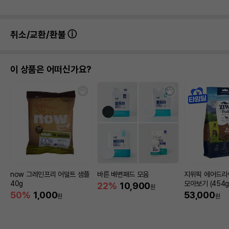
취소/교환/환불
이 상품은 어떠신가요?
now 그레인프리 어덜트 샘플
바른 배변패드 모음
지위픽 에어드라
40g
모아보기 (454g/
22%
10,900
원
4kg)
50%
1,000
53,000
원
원