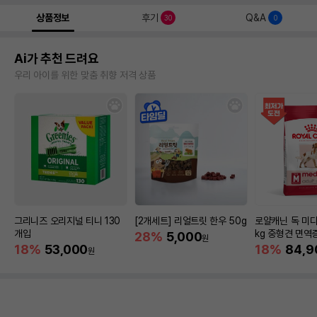
상품정보
후기
Q&A
30
0
Ai가 추천 드려요
우리 아이를 위한 맞춤 취향 저격 상품
그리니즈 오리지널 티니 130
[2개세트] 리얼트릿 한우 50g
로얄캐닌 독 미디
개입
kg 중형견 면역
28%
5,000
원
18%
53,000
18%
84,9
원