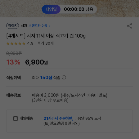
타임딜
00:00:00
남음
강아지
시저
브랜드관 이동
[4개세트] 시저 11세 이상 쇠고기 캔 100g
4.9
후기 30개
8,000원
13%
6,900
원
적립혜택
최대
150점
적립
배송정보
배송비 3,000원
(제주/도서산간 배송비 별도)
(3만원 이상 무료배송)
내일배송
21시까지 주문하면,
다음날 95% 도착
(토, 일요일/공휴일 제외)