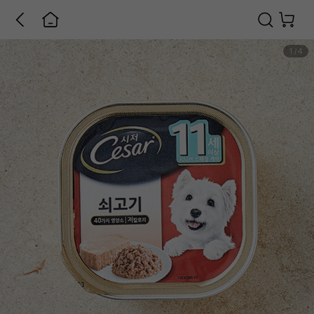
1
/
4