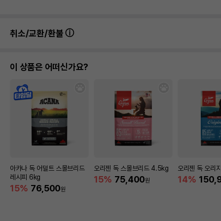
취소/교환/환불
이 상품은 어떠신가요?
아카나 독 어덜트 스몰브리드
오리젠 독 스몰브리드 4.5kg
오리젠 독 오리지널
레시피 6kg
15%
75,400
14%
150,
원
15%
76,500
원