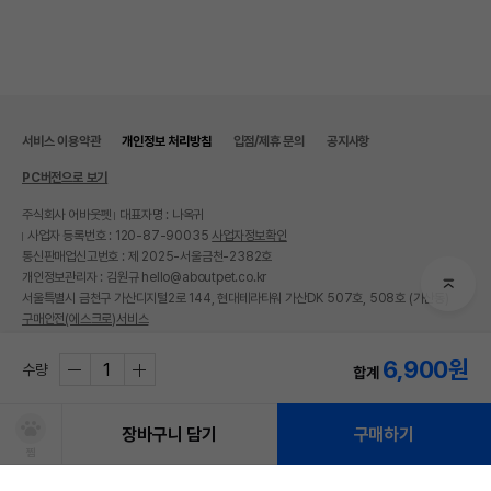
서비스 이용약관
개인정보 처리방침
입점/제휴 문의
공지사항
PC버전으로 보기
주식회사 어바웃펫
대표자명 : 나옥귀
사업자 등록번호 : 120-87-90035
사업자정보확인
통신판매업신고번호 : 제 2025-서울금천-2382호
개인정보관리자 : 김원규 hello@aboutpet.co.kr
서울특별시 금천구 가산디지털2로 144, 현대테라타워 가산DK 507호, 508호 (가산동)
구매안전(에스크로)서비스
© copyright (c) www.aboutpet.co.kr all rights reserved.
6,900
원
수량
합계
장바구니 담기
구매하기
찜