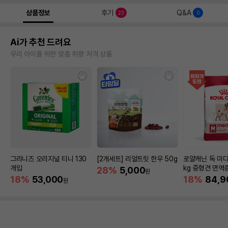
상품정보
후기
Q&A
23
0
Ai가 추천 드려요
우리 아이를 위한 맞춤 취향 저격 상품
그리니즈 오리지널 티니 130
[2개세트] 리얼트릿 한우 50g
로얄캐닌 독 미디
개입
kg 중형견 면역
28%
5,000
원
18%
53,000
18%
84,9
원