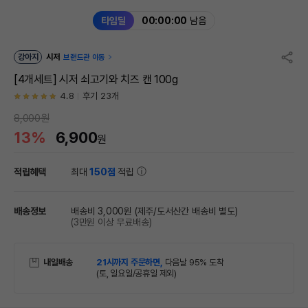
타임딜
00:00:00
남음
강아지
시저
브랜드관 이동
[4개세트] 시저 쇠고기와 치즈 캔 100g
4.8
후기 23개
8,000원
13%
6,900
원
적립혜택
최대
150점
적립
배송정보
배송비 3,000원
(제주/도서산간 배송비 별도)
(3만원 이상 무료배송)
내일배송
21시까지 주문하면,
다음날 95% 도착
(토, 일요일/공휴일 제외)