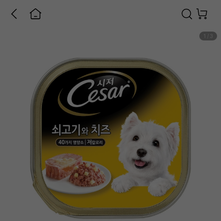
1
/
3