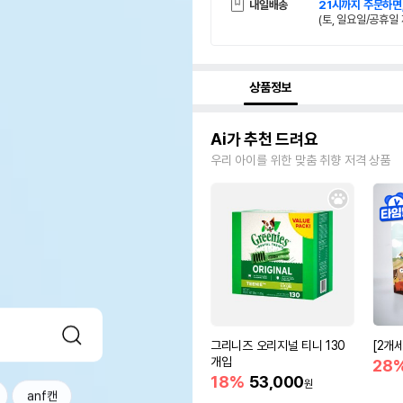
내일배송
21시까지 주문하면
(토, 일요일/공휴일 
상품정보
Ai가 추천 드려요
우리 아이를 위한 맞춤 취향 저격 상품
그리니즈 오리지널 티니 130
[2개
개입
28
18%
53,000
원
anf캔