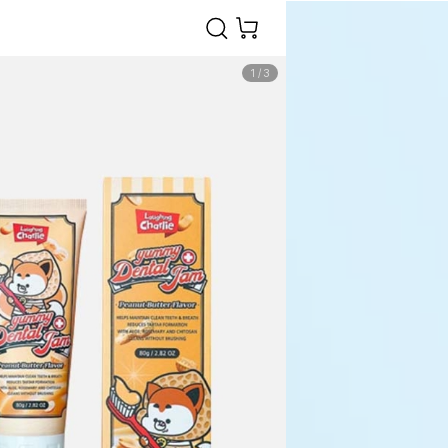
1
/
3