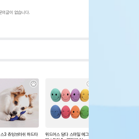
문의글이 없습니다.
스3 츄잉브러쉬 하드타
위드어스 담다 스마일 에그 라
펫띵 후리스 리버서블 