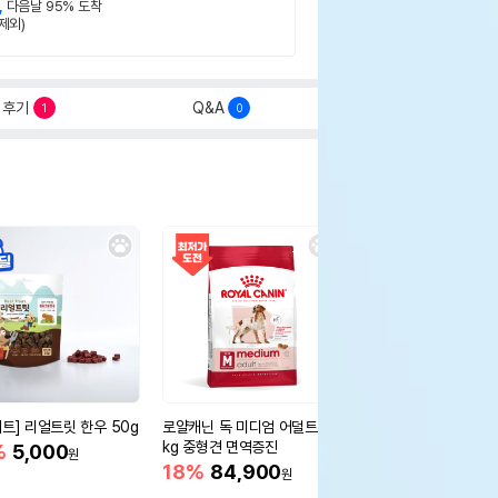
,
다음날 95% 도착
제외)
후기
Q&A
1
0
세트] 리얼트릿 한우 50g
로얄캐닌 독 미디엄 어덜트 10
오리젠 독 스몰브리드 4
kg 중형견 면역증진
%
5,000
15%
75,400
원
원
18%
84,900
원