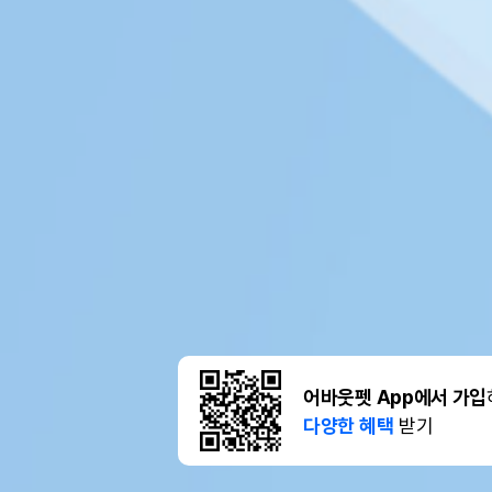
어바웃펫 App에서 가입
다양한 혜택
받기