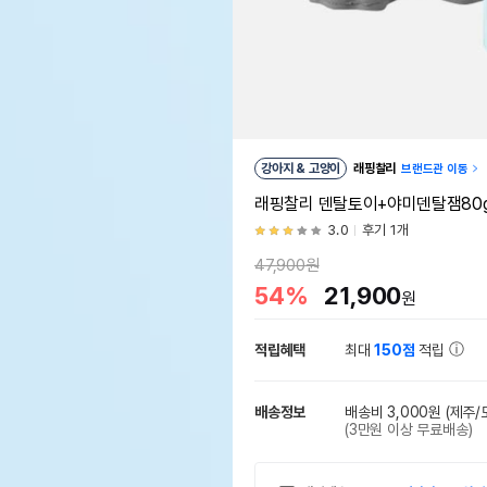
강아지 & 고양이
래핑찰리
브랜드관 이동
래핑찰리 덴탈토이+야미덴탈잼80g
3.0
후기 1개
47,900원
54%
21,900
원
적립혜택
최대
150점
적립
배송정보
배송비 3,000원
(제주/
(3만원 이상 무료배송)