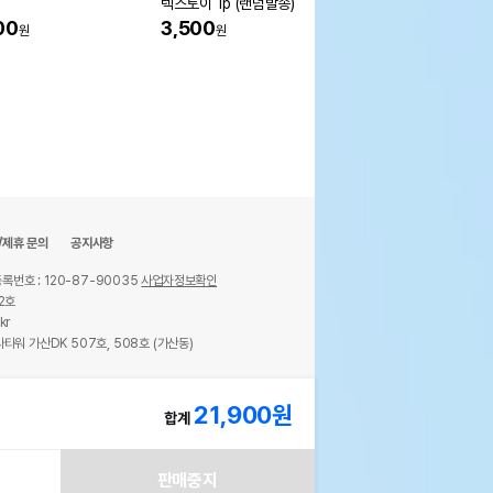
텍스토이 1p (랜덤발송)
크 3호
00
3,500
40%
20,900
원
원
원
/제휴 문의
공지사항
록번호 : 120-87-90035
사업자정보확인
2호
kr
타워 가산DK 507호, 508호 (가산동)
ights reserved.
21,900
원
합계
판매중지