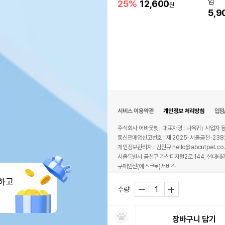
입
25%
12,600
원
5,9
서비스 이용약관
개인정보 처리방침
입점
주식회사 어바웃펫
대표자명 : 나옥귀
사업자 등
통신판매업신고번호 : 제 2025-서울금천-238
개인정보관리자 : 김원규 hello@aboutpet.co.
서울특별시 금천구 가산디지털2로 144, 현대테라
구매안전(에스크로)서비스
© copyright (c) www.aboutpet.co.kr all r
하고
수량
장바구니 담기