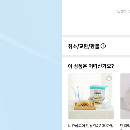
등록된 
취소/교환/환불
이 상품은 어떠신가요?
네츄럴코어 덴탈츄42 30개입
덴티맥