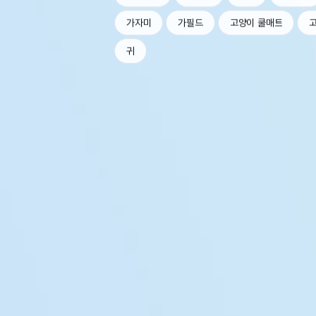
가자미
가필드
고양이 쿨매트
귀