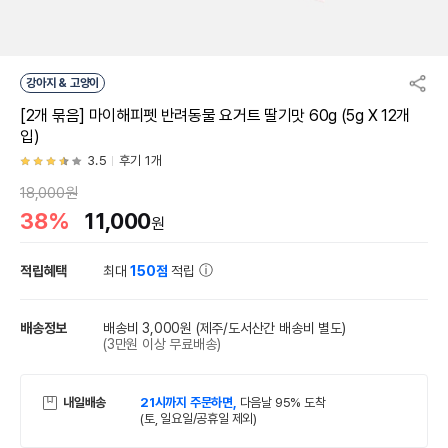
강아지 & 고양이
[2개 묶음] 마이해피펫 반려동물 요거트 딸기맛 60g (5g X 12개
입)
3.5
후기 1개
18,000원
38%
11,000
원
적립혜택
최대
150점
적립
배송정보
배송비 3,000원
(제주/도서산간 배송비 별도)
(3만원 이상 무료배송)
내일배송
21시까지 주문하면,
다음날 95% 도착
(토, 일요일/공휴일 제외)