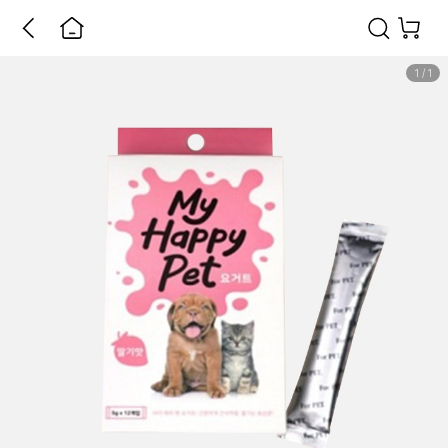
1
/
1