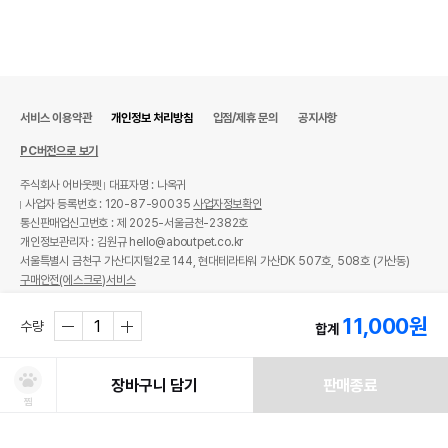
상품 필수 정보
[2개 묶음] 마이해피펫 반려동물 요거트
품명 및 모델명
딸기맛 60g (5g X 12개입)
서비스 이용약관
개인정보 처리방침
입점/제휴 문의
공지사항
법에 의한 인증,허가 등을
해당사항없음
받았음을 확인할수 있는
PC버전으로 보기
경우 그에 대한 사항
주식회사 어바웃펫
대표자명 : 나옥귀
제조국 또는 원산지
대한민국
사업자 등록번호 : 120-87-90035
사업자정보확인
통신판매업신고번호 : 제 2025-서울금천-2382호
제조자,수입품의 경우
㈜코모텍
개인정보관리자 : 김원규 hello@aboutpet.co.kr
수입자를 함께 표기
서울특별시 금천구 가산디지털2로 144, 현대테라타워 가산DK 507호, 508호 (가산동)
구매안전(에스크로)서비스
AS책임자와 전화번호
어바웃펫//1644-9601
또는 소비자상담 관련
© copyright (c) www.aboutpet.co.kr all rights reserved.
11,000
원
전화번호
수량
합계
유통기한이 최소 2026.12.04이거나 그
이후인 상품이 출고됩니다.
장바구니 담기
판매종료
유통기한
단, 상품명에 유통기한 명시된 경우, 해당
찜
유통기한을 따릅니다.