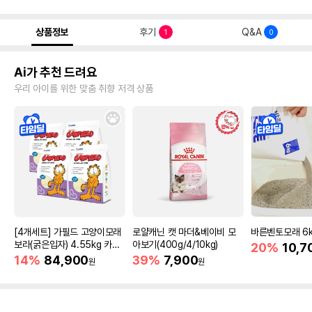
상품정보
후기
Q&A
1
0
Ai가 추천 드려요
우리 아이를 위한 맞춤 취향 저격 상품
[4개세트] 가필드 고양이모래
로얄캐닌 캣 마더&베이비 모
바른벤토모래 6
보라(굵은입자) 4.55kg 카사
아보기(400g/4/10kg)
20%
10,7
바모래
14%
84,900
39%
7,900
원
원