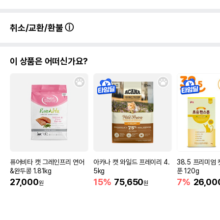
취소/교환/환불
이 상품은 어떠신가요?
퓨어비타 캣 그레인프리 연어
아카나 캣 와일드 프레이리 4.
38.5 프리미엄 
&완두콩 1.81kg
5kg
푼 120g
27,000
15%
75,650
7%
26,00
원
원