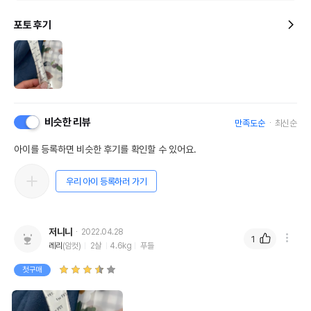
포토 후기
비슷한 리뷰
만족도순
최신순
아이를 등록하면 비슷한 후기를 확인할 수 있어요.
우리 아이 등록하러 가기
저니니
2022.04.28
1
레리
(암컷)
2살
4.6kg
푸들
첫구매