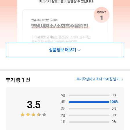
상품정보 더보기
후기 총
1
건
후기작성하고 최대 150점 받기
5
점
0
%
3.5
4
점
100
%
3
점
0
%
2
점
0
%
1
점
0
%