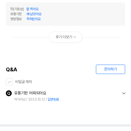
맛(기호성)
잘 먹어요
유통기한
꽤 남았어요
영양정보
적혀있어요
후기 더보기
Q&A
문의하기
비밀글 제외
유통기한 어찌되아요
허아리냥
2023.10.12
답변완료