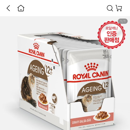
1
/
1