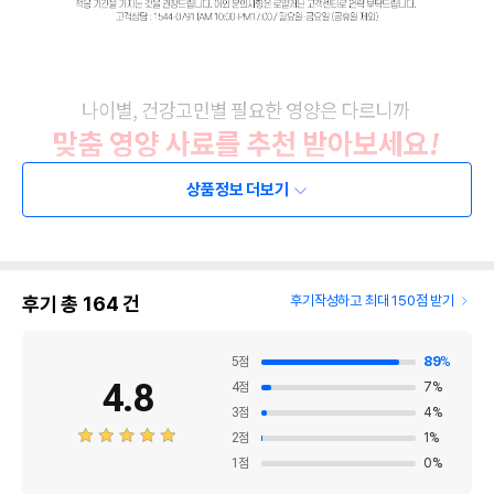
상품정보 더보기
후기 총
164
건
후기작성하고 최대 150점 받기
5
점
89
%
4.8
4
점
7
%
3
점
4
%
2
점
1
%
1
점
0
%