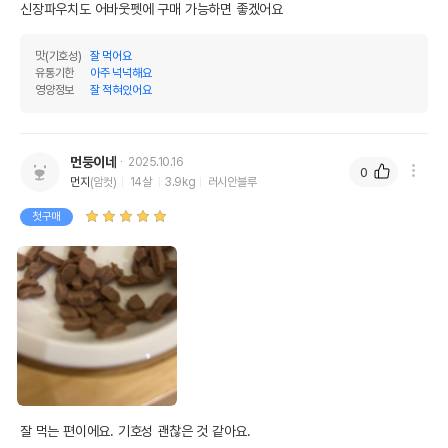
신장파우치도 어바웃펫에 구매 가능하면 좋겠어요
맛(기호성)
잘 먹어요
유통기한
아주 넉넉해요
영양정보
잘 적혀있어요
먼둥이네
2025.10.16
0
먼지
(암컷)
14살
3.9kg
러시안블루
첫구매
잘 먹는 편이에요. 기호성 괜찮은 것 같아요.