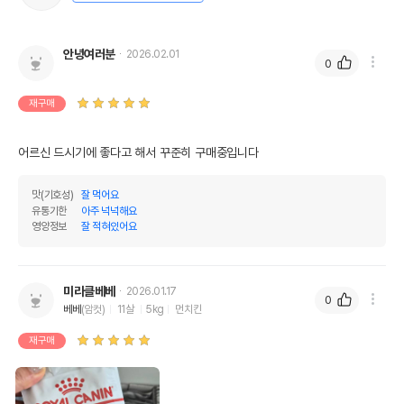
안녕여러분
2026.02.01
0
재구매
어르신 드시기에 좋다고 해서 꾸준히 구매중입니다
맛(기호성)
잘 먹어요
유통기한
아주 넉넉해요
영양정보
잘 적혀있어요
미라클베베
2026.01.17
0
베베
(암컷)
11살
5kg
먼치킨
재구매