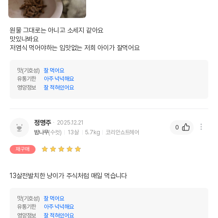
원물 그대로는 아니고 소세지 같아요

맛있나봐요

저염식 먹어야하는 입맛없는 저희 아이가 잘먹어요
맛(기호성)
잘 먹어요
유통기한
아주 넉넉해요
영양정보
잘 적혀있어요
정명주
2025.12.21
0
밤나무
(수컷)
13살
5.7kg
코리안쇼트헤어
재구매
13살전발치한 냥이가 주식처럼 매일 먹습니다 
맛(기호성)
잘 먹어요
유통기한
아주 넉넉해요
영양정보
잘 적혀있어요