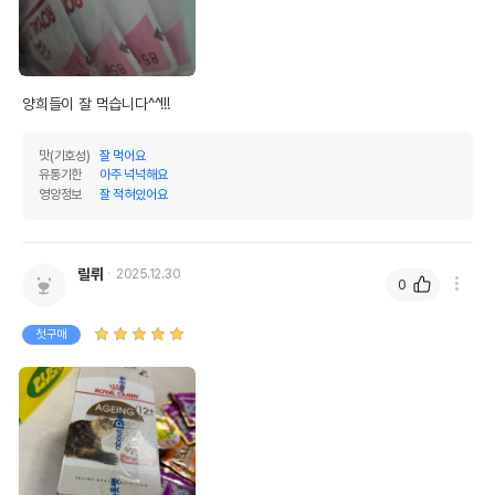
양희들이 잘 먹습니다^^!!!
맛(기호성)
잘 먹어요
유통기한
아주 넉넉해요
영양정보
잘 적혀있어요
릴뤼
2025.12.30
0
첫구매