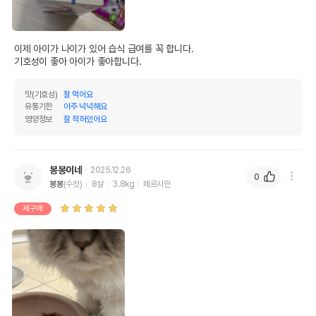
이제 아이가 나이가 있어 습식 급여를 꼭 합니다.

기호성이 좋아 아이가 좋아합니다.
맛(기호성)
잘 먹어요
유통기한
아주 넉넉해요
영양정보
잘 적혀있어요
봉봉이네
2025.12.26
0
봉봉
(수컷)
8살
3.8kg
페르시안
재구매