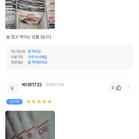
늘 믿고 먹이는 상품 입니다
맛(기호성)
잘 먹어요
유통기한
아주 넉넉해요
영양정보
잘 적혀있어요
버디91722
2026.01.04
0
첫구매