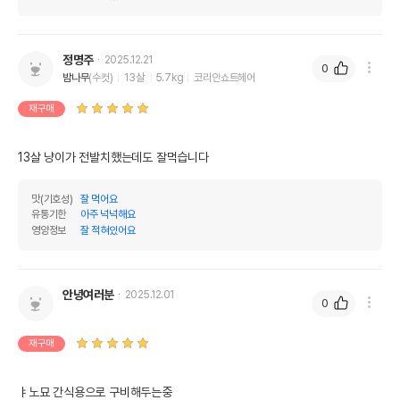
정명주
2025.12.21
0
밤나무
(수컷)
13살
5.7kg
코리안쇼트헤어
재구매
13살 냥이가 전발치했는데도 잘먹습니다
맛(기호성)
잘 먹어요
유통기한
아주 넉넉해요
영양정보
잘 적혀있어요
안녕여러분
2025.12.01
0
재구매
ㅑ노묘 간식용으로 구비해두는중
