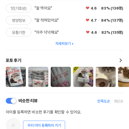
"잘 먹어요"
4.6
83% (136명)
맛(기호성)
"잘 적혀있어요"
4.7
84% (137명)
영양정보
"아주 넉넉해요"
4.6
82% (135명)
유통기한
자세히보기
포토 후기
비슷한 리뷰
만족도순
최신순
아이를 등록하면 비슷한 후기를 확인할 수 있어요.
우리 아이 등록하러 가기