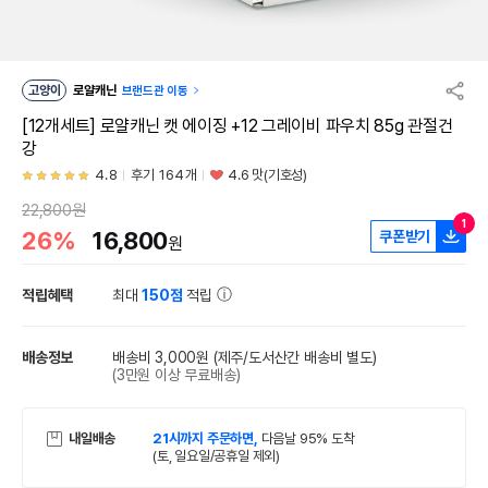
고양이
로얄캐닌
브랜드관 이동
[12개세트] 로얄캐닌 캣 에이징 +12 그레이비 파우치 85g 관절건
강
4.8
후기 164개
4.6 맛(기호성)
22,800원
1
26%
16,800
쿠폰받기
원
적립혜택
최대
150점
적립
배송정보
배송비 3,000원
(제주/도서산간 배송비 별도)
(3만원 이상 무료배송)
내일배송
21시까지 주문하면,
다음날 95% 도착
(토, 일요일/공휴일 제외)