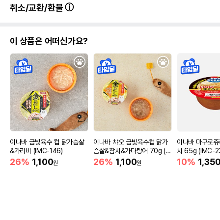
취소/교환/환불
이 상품은 어떠신가요?
이나바 금빛육수 컵 닭가슴살
이나바 챠오 금빛육수컵 닭가
이나바 마구로쥬
&가리비 (IMC-146)
슴살&참치&가다랑어 70g (I
치 65g (IMC-2
MC-133)
26%
1,100
26%
1,100
10%
1,35
원
원