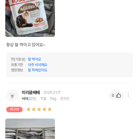
항상 잘 먹이고 있어요~
맛(기호성)
잘 먹어요
유통기한
아주 넉넉해요
영양정보
잘 적혀있어요
미라클베베
2026.01.17
0
베베
(암컷)
11살
5kg
먼치킨
재구매