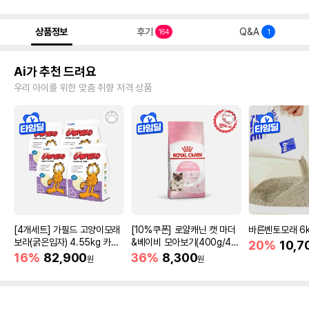
상품정보
후기
Q&A
164
1
Ai가 추천 드려요
우리 아이를 위한 맞춤 취향 저격 상품
[4개세트] 가필드 고양이모래
[10%쿠폰] 로얄캐닌 캣 마더
바른벤토모래 6
보라(굵은입자) 4.55kg 카사
&베이비 모아보기(400g/4/1
20%
10,7
바모래
0kg)
16%
82,900
36%
8,300
원
원