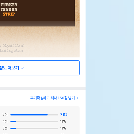
정보 더보기
후기작성하고 최대 150점 받기
5
점
78
%
4
점
11
%
3
점
11
%