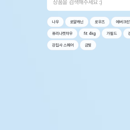
나우
로얄캐닌
로우즈
에버크린
퓨리나캣챠우
fit 4kg
가필드
강집사 스퀘어
금빛