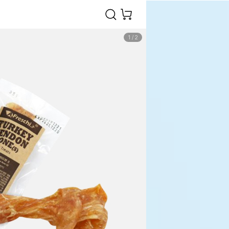
1
/
2