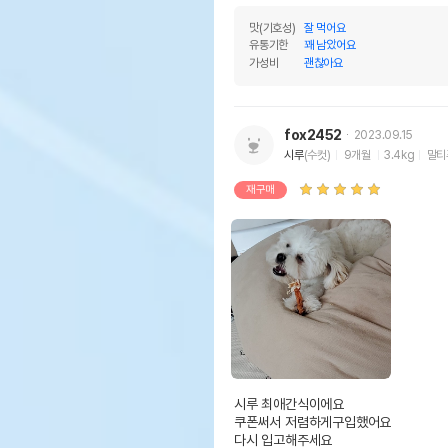
맛(기호성)
잘 먹어요
유통기한
꽤 남았어요
가성비
괜찮아요
fox2452
2023.09.15
시루
(수컷)
9개월
3.4kg
말티
재구매
시루 최애간식이에요

쿠폰써서 저렴하게구입했어요

다시 입고해주세요
