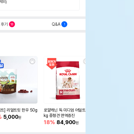
제외)
후기
Q&A
18
1
세트] 리얼트릿 한우 50g
로얄캐닌 독 미디엄 어덜트 10
오리젠 독 스몰브리드 4
kg 중형견 면역증진
%
5,000
15%
75,400
원
원
18%
84,900
원