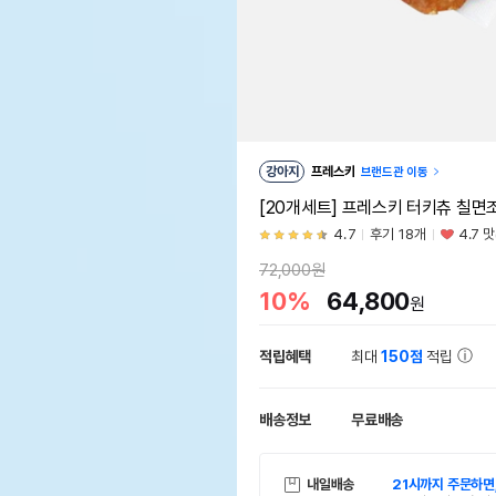
강아지
프레스키
브랜드관 이동
[20개세트] 프레스키 터키츄 칠면
4.7
후기 18개
4.7 
72,000원
10%
64,800
원
적립혜택
최대
150점
적립
배송정보
무료배송
내일배송
21시까지 주문하면