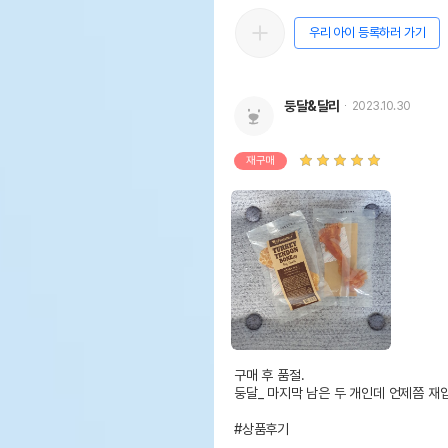
우리 아이 등록하러 가기
둥달&달리
2023.10.30
재구매
구매 후 품절. 

둥달_ 마지막 남은 두 개인데 언제쯤 재입
#상품후기