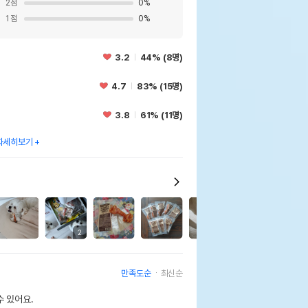
2
점
0
%
1
점
0
%
3.2
44% (8명)
4.7
83% (15명)
3.8
61% (11명)
자세히보기
1
2
만족도순
최신순
 있어요.