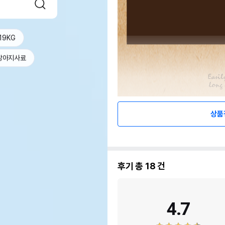
19KG
강아지사료
상품
후기 총
18
건
4.7