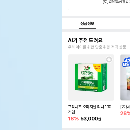
(토, 일요일/공휴일 
상품정보
Ai가 추천 드려요
우리 아이를 위한 맞춤 취향 저격 상품
그리니즈 오리지널 티니 130
[2개
개입
28
18%
53,000
원