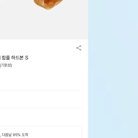
조힘줄 하드본 S
맛(기호성)
,
다음날 95% 도착