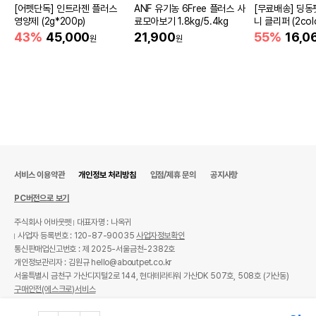
[어펫단독] 인트라젠 플러스
ANF 유기농 6Free 플러스 사
[무료배송] 딩동
영양제 (2g*200p)
료모아보기 1.8kg/5.4kg
니 클리퍼 (2colo
43%
45,000
21,900
55%
16,0
원
원
상품 필수 정보
[탈취제100ml 증정] 하이포닉 걸리시
품명 및 모델명
탈취제 500ml
법에 의한 인증,허가 등을
상세페이지 참조
받았음을 확인할수 있는
경우 그에 대한 사항
제조국 또는 원산지
대한민국
서비스 이용약관
개인정보 처리방침
입점/제휴 문의
공지사항
제조자,수입품의 경우
(주)서울화장품//(주)쿠나이앤티
PC버전으로 보기
수입자를 함께 표기
주식회사 어바웃펫
대표자명 : 나옥귀
AS책임자와 전화번호
사업자 등록번호 : 120-87-90035
사업자정보확인
어바웃펫//1644-9601
또는 소비자상담 관련
통신판매업신고번호 : 제 2025-서울금천-2382호
전화번호
개인정보관리자 : 김원규 hello@aboutpet.co.kr
서울특별시 금천구 가산디지털2로 144, 현대테라타워 가산DK 507호, 508호 (가산동)
유통기한이 최소 2026.12.05이거나 그
구매안전(에스크로)서비스
이후인 상품이 출고됩니다.
유통기한
단, 상품명에 유통기한 명시된 경우, 해당
© copyright (c) www.aboutpet.co.kr all rights reserved.