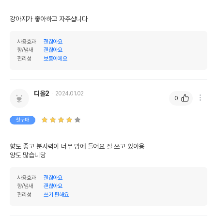
강아지가 좋아하고 자주삽니다
사용효과
괜찮아요
향/냄새
괜찮아요
편리성
보통이에요
디올2
2024.01.02
0
첫구매
향도 좋고 분사력이 너무 맘에 들어요 잘 쓰고 있아용

양도 많습니당
사용효과
괜찮아요
향/냄새
괜찮아요
편리성
쓰기 편해요