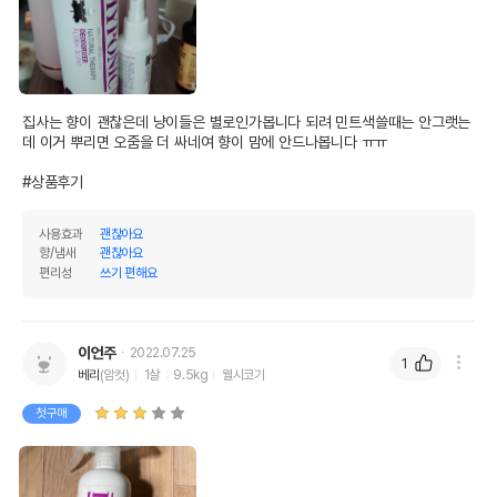
집사는 향이 괜찮은데 냥이들은 별로인가봅니다 되려 민트색쓸때는 안그랫는
데 이거 뿌리면 오줌을 더 싸네여 향이 맘에 안드나봅니다 ㅠㅠ

#상품후기
사용효과
괜찮아요
향/냄새
괜찮아요
편리성
쓰기 편해요
이언주
2022.07.25
1
베리
(암컷)
1살
9.5kg
웰시코기
첫구매