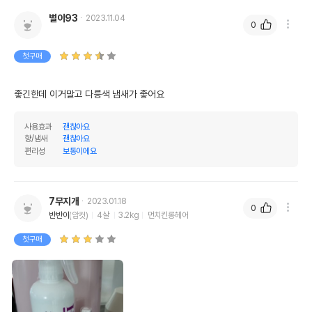
별이93
2023.11.04
0
첫구매
좋긴한데 이거말고 다릉색 냄새가 좋어요
사용효과
괜찮아요
향/냄새
괜찮아요
편리성
보통이에요
7무지개
2023.01.18
0
반반이
(암컷)
4살
3.2kg
먼치킨롱헤어
첫구매