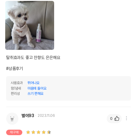
탈취효과도 좋고 잔향도 은은해요

#상품후기
사용효과
뛰어나요
향/냄새
마음에 들어요
편리성
쓰기 편해요
별이93
2023.11.06
0
재구매