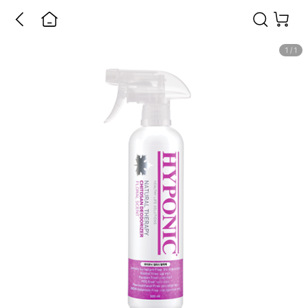
1
/
1