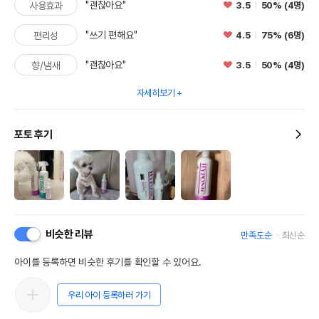
"괜찮아요"
3.5
50% (4명)
사용효과
"쓰기 편해요"
4.5
75% (6명)
편리성
"괜찮아요"
3.5
50% (4명)
향/냄새
자세히보기
포토 후기
비슷한 리뷰
만족도순
최신순
아이를 등록하면 비슷한 후기를 확인할 수 있어요.
우리 아이 등록하러 가기