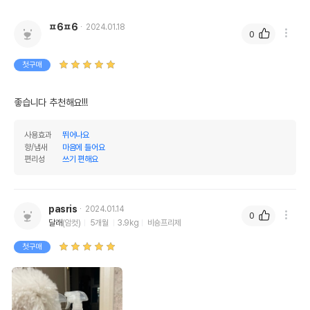
ㅍ6ㅍ6
2024.01.18
0
첫구매
좋습니다 추천해요!!!
사용효과
뛰어나요
향/냄새
마음에 들어요
편리성
쓰기 편해요
pasris
2024.01.14
0
달래
(암컷)
5개월
3.9kg
비숑프리제
첫구매