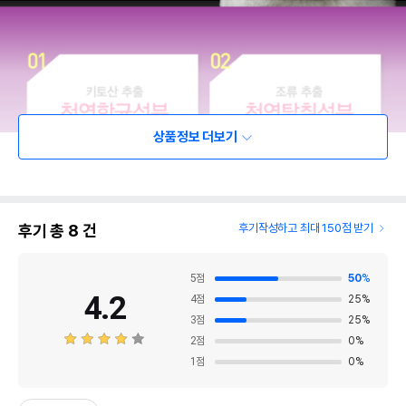
상품정보 더보기
후기 총
8
건
후기작성하고 최대 150점 받기
5
점
50
%
4.2
4
점
25
%
3
점
25
%
2
점
0
%
1
점
0
%