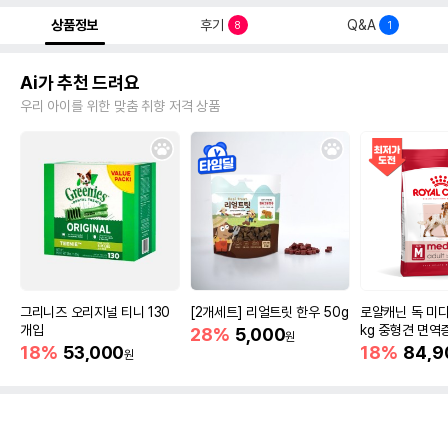
상품정보
후기
Q&A
8
1
Ai가 추천 드려요
우리 아이를 위한 맞춤 취향 저격 상품
그리니즈 오리지널 티니 130
[2개세트] 리얼트릿 한우 50g
로얄캐닌 독 미디
개입
kg 중형견 면역
28%
5,000
원
18%
53,000
18%
84,9
원