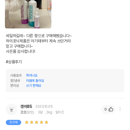
세일하길래~ 다른 향으로 구매해봤습니다~ 

하이포닉제품은 아기때부터 계속 쓰던거라 

믿고 구매합니다~ 

사은품 감사합니다!

#상품후기
사용효과
뛰어나요
향/냄새
마음에 들어요
편리성
쓰기 편해요
갱이85
2023.10.05
0
코코
(암컷)
3살
2kg
말티즈
첫구매