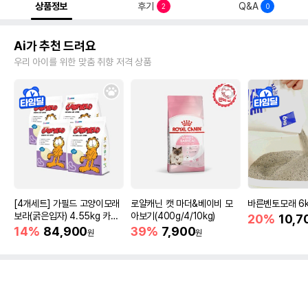
상품정보
후기
Q&A
2
0
Ai가 추천 드려요
우리 아이를 위한 맞춤 취향 저격 상품
[4개세트] 가필드 고양이모래
로얄캐닌 캣 마더&베이비 모
바른벤토모래 6
보라(굵은입자) 4.55kg 카사
아보기(400g/4/10kg)
20%
10,7
바모래
14%
84,900
39%
7,900
원
원