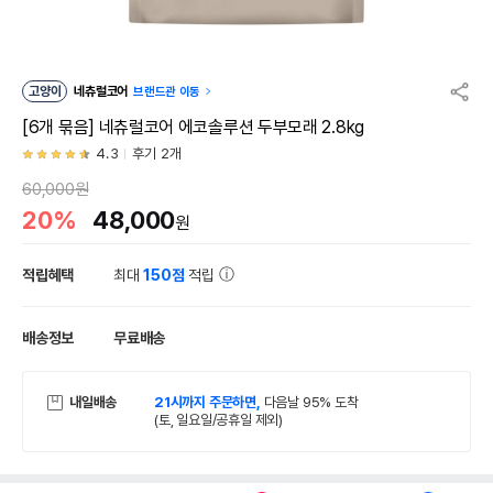
고양이
네츄럴코어
브랜드관 이동
[6개 묶음] 네츄럴코어 에코솔루션 두부모래 2.8kg
4.3
후기 2개
60,000원
20%
48,000
원
적립혜택
최대
150점
적립
배송정보
무료배송
내일배송
21시까지 주문하면,
다음날 95% 도착
(토, 일요일/공휴일 제외)