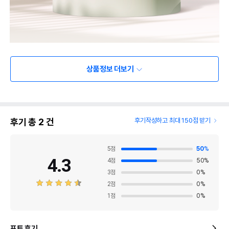
상품정보 더보기
후기 총
2
건
후기작성하고 최대 150점 받기
5
점
50
%
4.3
4
점
50
%
3
점
0
%
2
점
0
%
1
점
0
%
포토 후기