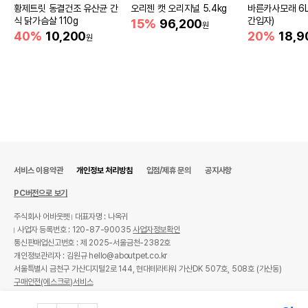
황제트릿 동결건조 유산균 간
오리젠 캣 오리지널 5.4kg
바른카사모래 6L (
식 닭가슴살 110g
간입자)
15%
96,200
원
40%
10,200
20%
18,9
원
서비스 이용약관
개인정보 처리방침
입점/제휴 문의
공지사항
PC버전으로 보기
주식회사 어바웃펫
대표자명 : 나옥귀
사업자 등록번호 : 120-87-90035
사업자정보확인
통신판매업신고번호 : 제 2025-서울금천-2382호
개인정보관리자 : 김원규 hello@aboutpet.co.kr
서울특별시 금천구 가산디지털2로 144, 현대테라타워 가산DK 507호, 508호 (가산동)
구매안전(에스크로)서비스
© copyright (c) www.aboutpet.co.kr all rights reserved.