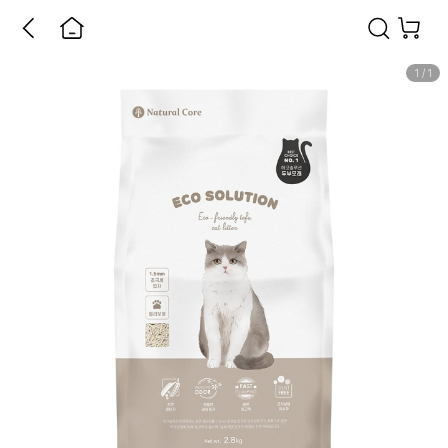
1
/
1