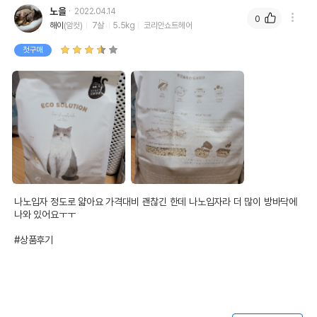
노을
2022.04.14
0
해이
(암컷)
7살
5.5kg
코리안쇼트헤어
첫구매
나노입자 정도로 얇아요 가격대비 괜찮긴 한데 나노입자라 더 많이 방바닥에 
나와 있어요ㅜㅜ

#상품후기