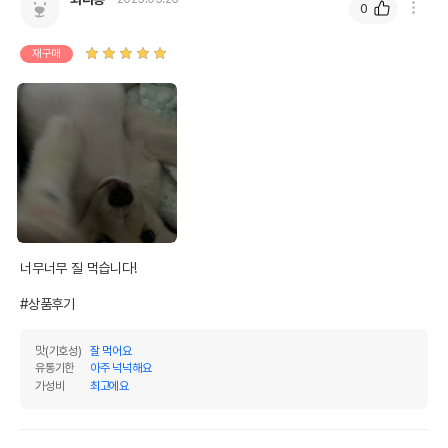
0
재구매
너무너무 질 먹습니다! 

#상품후기
맛(기호성)
잘 먹어요
유통기한
아주 넉넉해요
가성비
최고에요