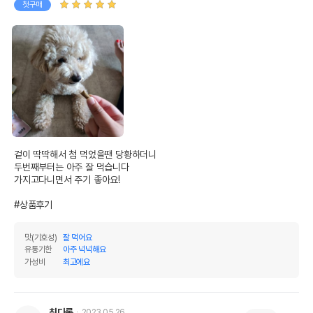
첫구매
겉이 딱딱해서 첨 먹었을땐 당황하더니

두번째부터는 아주 잘 먹습니다

가지고다니면서 주기 좋아요!

#상품후기
맛(기호성)
잘 먹어요
유통기한
아주 넉넉해요
가성비
최고에요
최다롱
2023.05.26