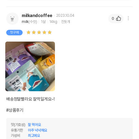
milkandcoffee
2023.10.04
0
milk
(수컷)
1살
14kg
진돗개
첫구매
배송정말빨라요 잘먹일게요~!

#상품후기
맛(기호성)
잘 먹어요
유통기한
아주 넉넉해요
가성비
최고에요