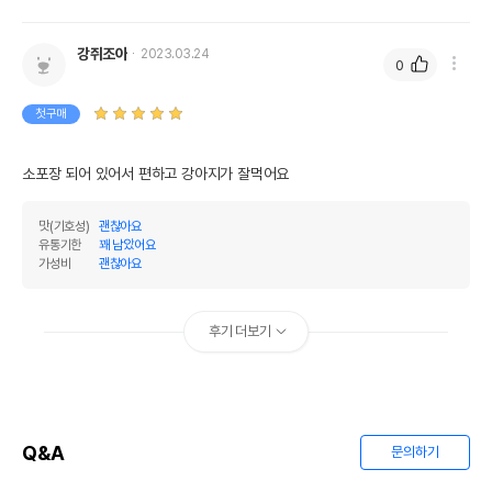
강쥐조아
2023.03.24
0
첫구매
소포장 되어 있어서 편하고 강아지가 잘먹어요
맛(기호성)
괜찮아요
유통기한
꽤 남았어요
가성비
괜찮아요
후기 더보기
Q&A
문의하기