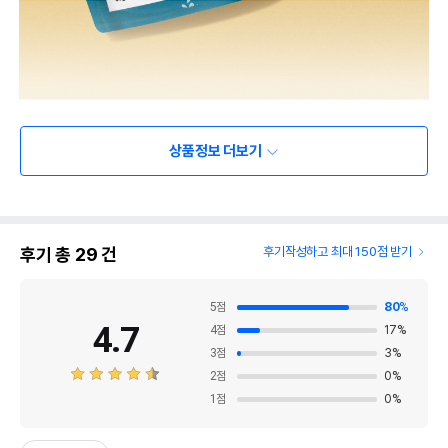
상품정보 더보기
후기 총
29
건
후기작성하고 최대 150점 받기
5
점
80
%
4.7
4
점
17
%
3
점
3
%
2
점
0
%
1
점
0
%