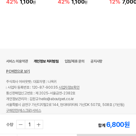
42%
1,100
42%
1,100
12%
7,00
원
원
서비스 이용약관
개인정보 처리방침
입점/제휴 문의
공지사항
PC버전으로 보기
주식회사 어바웃펫
대표자명 : 나옥귀
사업자 등록번호 : 120-87-90035
사업자정보확인
통신판매업신고번호 : 제 2025-서울금천-2382호
개인정보관리자 : 김원규 hello@aboutpet.co.kr
서울특별시 금천구 가산디지털2로 144, 현대테라타워 가산DK 507호, 508호 (가산동)
구매안전(에스크로)서비스
© copyright (c) www.aboutpet.co.kr all rights reserved.
6,800
원
수량
합계