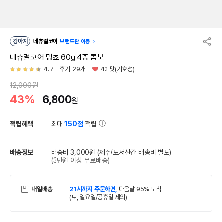
강아지
네츄럴코어
브랜드관 이동
네츄럴코어 멍쵸 60g 4종 콤보
4.7
후기 29개
4.1 맛(기호성)
12,000원
43%
6,800
원
적립혜택
최대
150점
적립
배송정보
배송비 3,000원
(제주/도서산간 배송비 별도)
(3만원 이상 무료배송)
내일배송
21시까지 주문하면,
다음날 95% 도착
(토, 일요일/공휴일 제외)