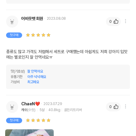
어바웃펫 회원
2023.08.08
0
첫구매
종류도 많고 가격도 저렴해서 세트로 구매했는데 아쉽게도 저희 강아지 입맛
에는 별로인지 잘 안먹네요ㅠ
맛(기호성)
잘 안먹어요
유통기한
아주 넉넉해요
가성비
최고에요
ChaeN❤️
2023.07.29
0
캐쉬
(수컷)
5살
40.8kg
골든리트리버
첫구매