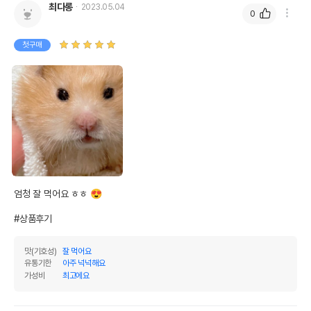
최다롱
2023.05.04
0
첫구매
엄청 잘 먹어요 ㅎㅎ 😍 

#상품후기
맛(기호성)
잘 먹어요
유통기한
아주 넉넉해요
가성비
최고에요