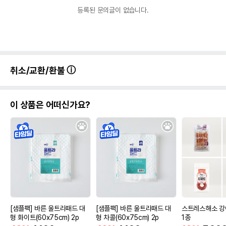
등록된 문의글이 없습니다.
취소/교환/환불
이 상품은 어떠신가요?
[샘플팩] 바른 울트라패드 대
[샘플팩] 바른 울트라패드 대
스트레스해소 강
형 화이트(60x75cm) 2p
형 차콜(60x75cm) 2p
1종