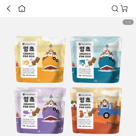
1
/
5