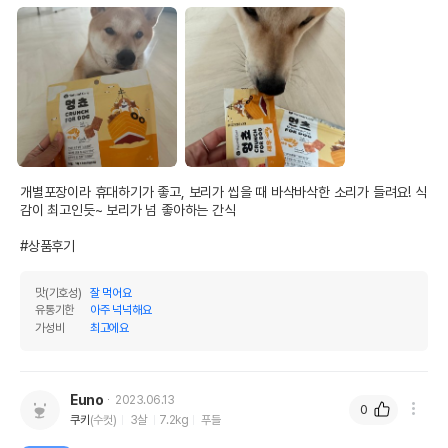
개별포장이라 휴대하기가 좋고, 보리가 씹을 때 바삭바삭한 소리가 들려요! 식
감이 최고인듯~ 보리가 넘 좋아하는 간식

#상품후기
맛(기호성)
잘 먹어요
유통기한
아주 넉넉해요
가성비
최고에요
Euno
2023.06.13
0
쿠키
(수컷)
3살
7.2kg
푸들