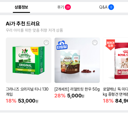
상품정보
후기
Q&A
29
0
Ai가 추천 드려요
우리 아이를 위한 맞춤 취향 저격 상품
그리니즈 오리지널 티니 130
[2개세트] 리얼트릿 한우 50g
로얄캐닌 독 미디
개입
kg 중형견 면역
28%
5,000
원
18%
53,000
18%
84,9
원