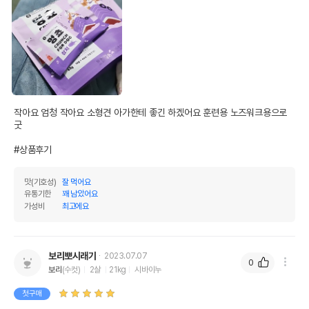
작아요 엄청 작아요 소형견 아가한테 좋긴 하겠어요 훈련용 노즈워크용으로 
굿

#상품후기
맛(기호성)
잘 먹어요
유통기한
꽤 남았어요
가성비
최고에요
보리뽀시래기
2023.07.07
0
보리
(수컷)
2살
21kg
시바이누
첫구매