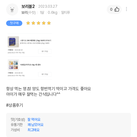
보리볼2
2023.03.27
0
보리
(수컷)
1살
0.6kg
말티푸
첫구매
항상 먹는 멍쵸! 양도 항번먹기 딱이고 가격도 좋아요

아이가 매우 잘먹는 간식입니다^^

#상품후기
맛(기호성)
잘 먹어요
유통기한
꽤 남았어요
가성비
최고에요