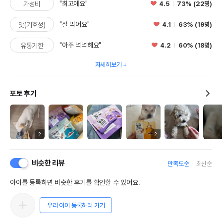
"최고에요"
4.5
73% (22명)
가성비
"잘 먹어요"
4.1
63% (19명)
맛(기호성)
"아주 넉넉해요"
4.2
60% (18명)
유통기한
자세히보기
포토 후기
2
2
비슷한 리뷰
만족도순
최신순
아이를 등록하면 비슷한 후기를 확인할 수 있어요.
우리 아이 등록하러 가기