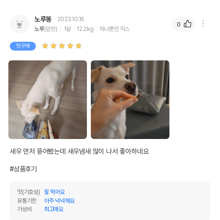
노루똥
2023.10.16
0
노루
(암컷)
1살
12.2kg
하나뿐인 믹스
첫구매
새우 먼저 뜯어봤는데 새우냄새 많이 나서 좋아하네요

#상품후기
맛(기호성)
잘 먹어요
유통기한
아주 넉넉해요
가성비
최고에요