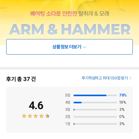
상품정보 더보기
후기 총
37
건
후기작성하고 최대 150점 받기
5
점
76
%
4.6
4
점
19
%
3
점
3
%
2
점
0
%
1
점
3
%