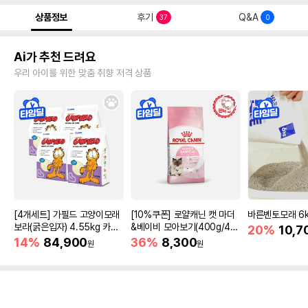
상품정보
후기
Q&A
37
0
Ai가 추천 드려요
우리 아이를 위한 맞춤 취향 저격 상품
[4개세트] 가필드 고양이모래
[10%쿠폰] 로얄캐닌 캣 마더
바른벤토모래 6
보라(굵은입자) 4.55kg 카사
&베이비 모아보기(400g/4/1
20%
10,7
바모래
0kg)
14%
84,900
36%
8,300
원
원