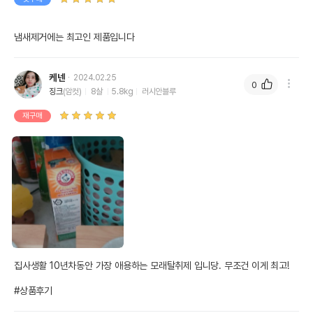
냄새제거에는 최고인 제품입니다
케넨
2024.02.25
0
징크
(암컷)
8살
5.8kg
러시안블루
재구매
집사생활 10년차동안 가장 애용하는 모래탈취제 입니당. 무조건 이게 최고!

#상품후기