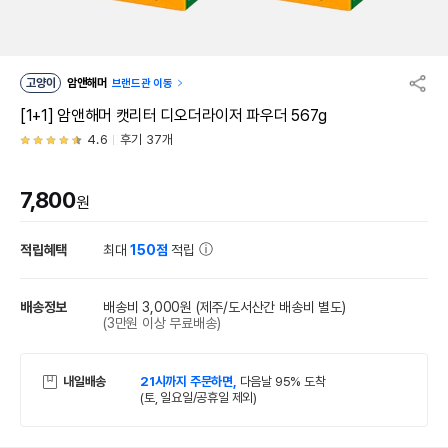
고양이
암앤해머
브랜드관 이동
[1+1] 암앤해머 캣리터 디오더라이저 파우더 567g
4.6
후기 37개
7,800
원
적립혜택
최대
150점
적립
배송정보
배송비 3,000원
(제주/도서산간 배송비 별도)
(3만원 이상 무료배송)
내일배송
21시까지 주문하면,
다음날 95% 도착
(토, 일요일/공휴일 제외)