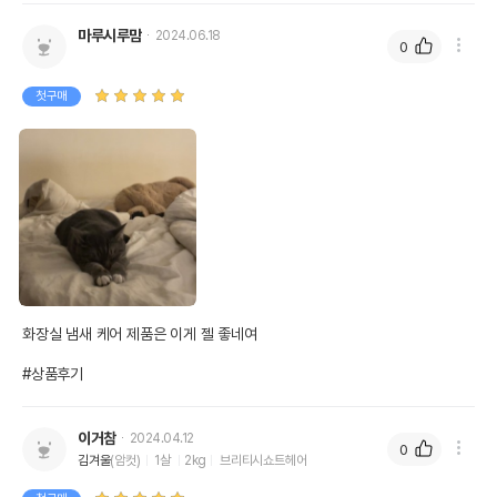
마루시루맘
2024.06.18
0
첫구매
화장실 냄새 케어 제품은 이게 젤 좋네여 

#상품후기
이거참
2024.04.12
0
김겨울
(암컷)
1살
2kg
브리티시쇼트헤어