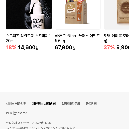
스쿠퍼즈 리얼코팅 스프레이 1
ANF 캣 6free 플러스 어덜트
펫띵 커피홀 모래 6
20ml
5.6kg
g)
18%
14,600
67,900
37%
9,90
원
원
서비스 이용약관
개인정보 처리방침
입점/제휴 문의
공지사항
PC버전으로 보기
주식회사 어바웃펫
대표자명 : 나옥귀
사업자 등록번호 : 120-87-90035
사업자정보확인