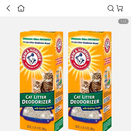
1
/
2