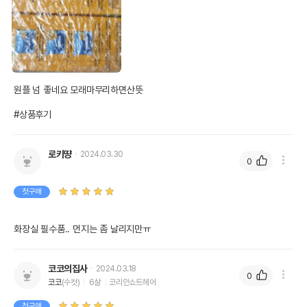
원플 넘 좋네요 모래마무리하면산뜻

#상품후기
로키땽
2024.03.30
0
첫구매
화장실 필수품.. 먼지는 좀 날리지만ㅠ
코코의집사
2024.03.18
0
코코
(수컷)
6살
코리안쇼트헤어
첫구매