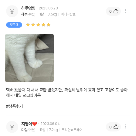
하루엄망
2023.06.23
0
하루
(수컷)
1살
3.5kg
아메리칸컬
첫구매
택배 왔을때 다 새서 교환 받았지만, 확실히 탈취에 효과 있고 고양이도 좋아
해서 매일 쓰고있어용

#상품후기
지영이❤
2023.06.04
0
다람
(수컷)
11살
7.2kg
코리안쇼트헤어