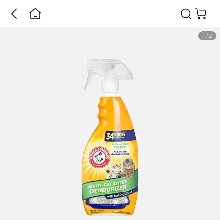
1
/
2