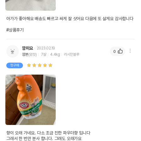
아가가 좋아해요 배송도 빠르고 싸게 잘 삿어요 다음에 또 살게요 감사합니다

#상품후기
깜미요
2023.02.19
0
깜본
(암컷)
7살
4.4kg
러시안블루
첫구매
향이 오래 가네요. 다소 조금 진한 파우더향 입니다

그래서 한 번만 분사 합니다. 그래도 오래가요
