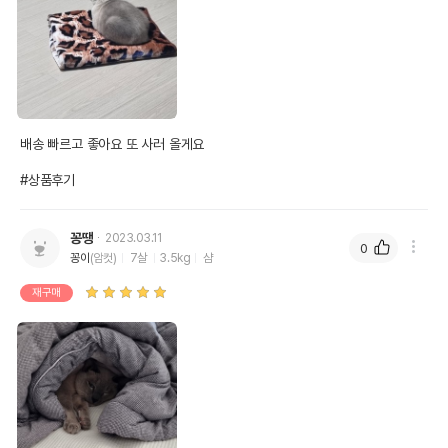
배송 빠르고 좋아요 또 사러 올게요

#상품후기
꽁땡
2023.03.11
0
꽁이
(암컷)
7살
3.5kg
샴
재구매