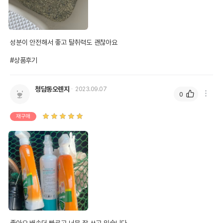
성분이 안전해서 좋고 탈취력도 괜찮아요

#상품후기
청담동오렌지
2023.09.07
0
재구매