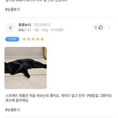
좋아요 배송더 빠르고 너무 잘 쓰고 있습니다

#상품후기
토토누나
2023.08.02
0
토토
(수컷)
3살
5kg
러시안블루
첫구매
스프레이 제품은 처음 써보는데 좋아요. 파우더 말고 진작 구매할걸 그랬어요 
재구매 할꺼예요 

#상품후기