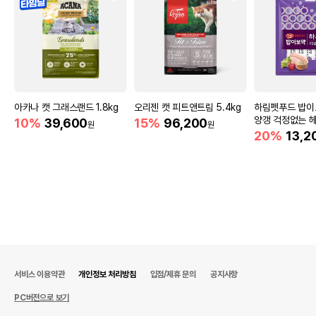
이후인 상품이 출고됩니다.
유통기한
단, 상품명에 유통기한 명시된 경우, 해당
유통기한을 따릅니다.
아카나 캣 그래스랜드 1.8kg
오리젠 캣 피트앤트림 5.4kg
하림펫푸드 밥이
양갱 걱정없는 헤
10%
39,600
15%
96,200
원
원
20%
13,2
서비스 이용약관
개인정보 처리방침
입점/제휴 문의
공지사항
PC버전으로 보기