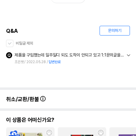
Q&A
문의하기
상품 필수 정보
비밀글 제외
품명 및 모델명
[1+1] 디오더라이저 스프레이 636ml
제품을 구입했는데 일주일디 되도 도착이 안되고 있고 1:1문의글을 써도 답변도 없고 실시간 채팅을 해도 답변도 없고 도대체 어떻게 하자는 건지 알수가 없네 취소를 요청해도 안되고.
법에 의한 인증,허가 등을
조은펫
2022.05.28
답변완료
상품상세설명 참조
받았음을 확인할수 있는
경우 그에 대한 사항
제조국 또는 원산지
미국
제조자,수입품의 경우
C&D
취소/교환/환불
수입자를 함께 표기
AS책임자와 전화번호
어바웃펫 // 1644-9601
또는 소비자상담 관련
이 상품은 어떠신가요?
전화번호
유통기한이 최소 2026.12.04이거나 그