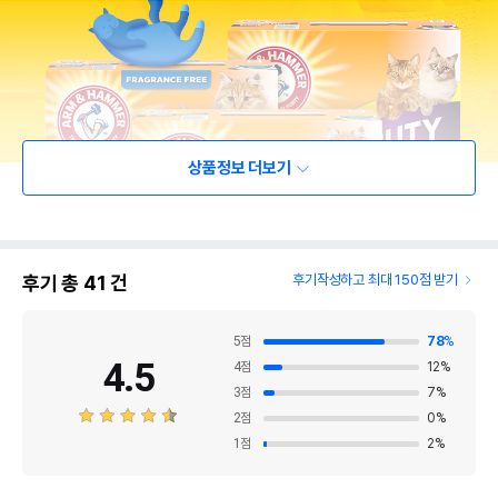
상품정보 더보기
후기 총
41
건
후기작성하고 최대 150점 받기
5
점
78
%
4.5
4
점
12
%
3
점
7
%
2
점
0
%
1
점
2
%