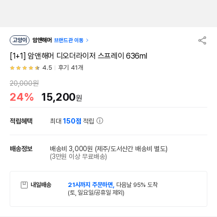
고양이
암앤해머
브랜드관 이동
[1+1] 암앤해머 디오더라이저 스프레이 636ml
4.5
후기 41개
20,000원
24%
15,200
원
적립혜택
최대
150점
적립
배송정보
배송비 3,000원
(제주/도서산간 배송비 별도)
(3만원 이상 무료배송)
내일배송
21시까지 주문하면,
다음날 95% 도착
(토, 일요일/공휴일 제외)