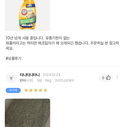
10년 넘게 사용 중입니다. 유통기한이 없는

제품이라고는 하지만 제조일자가 꽤 오래되긴 했습니다. 주문하실 분 참고하
세요.

#상품후기
타니타니타니
2024.02.24
0
탄이
(수컷)
5살
6kg
코리안쇼트헤어
첫구매