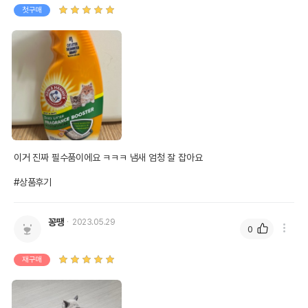
첫구매
이거 진짜 필수품이에요 ㅋㅋㅋ 냄새 엄청 잘 잡아요

#상품후기
꽁땡
2023.05.29
0
재구매