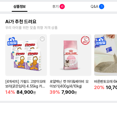
상품정보
후기
Q&A
41
1
Ai가 추천 드려요
우리 아이를 위한 맞춤 취향 저격 상품
[4개세트] 가필드 고양이모래
로얄캐닌 캣 마더&베이비 모
바른벤토모래 6
보라(굵은입자) 4.55kg 카사
아보기(400g/4/10kg)
20%
10,7
바모래
14%
84,900
39%
7,900
원
원