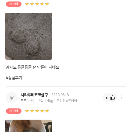
재구매
감자도 동글동글 잘 만틀어 지네요

#상품후기
시타루비코코살구
2023.06.18
0
코코
(수컷)
4살
4kg
코리안쇼트헤어
재구매