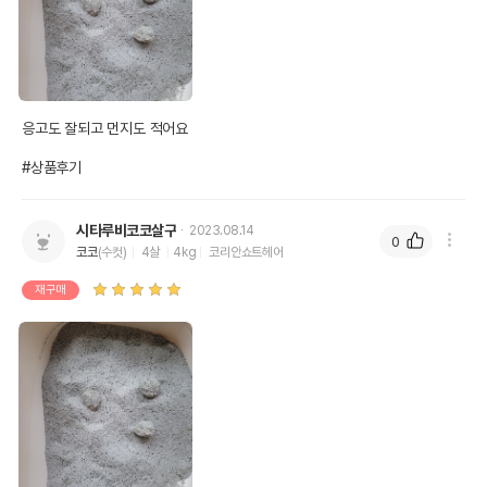
진짜 좋은 벤토나이트
모래는
물과 접촉 즉시
응고도 잘되고 먼지도 적어요

#상품후기
시타루비코코살구
2023.08.14
0
코코
(수컷)
4살
4kg
코리안쇼트헤어
재구매
되면서
흡수>폭풍 팽창>겔화
강력한 점성
을 형성
하며 부풀어 오르고
물을 즉각 차단
아래쪽 모래는
그대로 형태 유지,