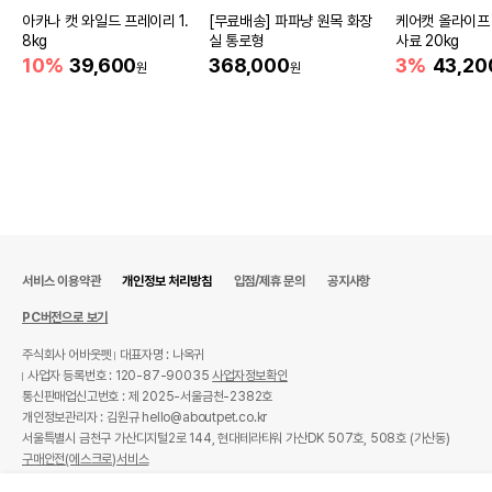
아카나 캣 와일드 프레이리 1.
[무료배송] 파파냥 원목 화장
케어캣 올라이프
8kg
실 통로형
사료 20kg
10%
39,600
368,000
3%
43,20
원
원
서비스 이용약관
개인정보 처리방침
입점/제휴 문의
공지사항
PC버전으로 보기
주식회사 어바웃펫
대표자명 : 나옥귀
사업자 등록번호 : 120-87-90035
사업자정보확인
통신판매업신고번호 : 제 2025-서울금천-2382호
개인정보관리자 : 김원규 hello@aboutpet.co.kr
서울특별시 금천구 가산디지털2로 144, 현대테라타워 가산DK 507호, 508호 (가산동)
구매안전(에스크로)서비스
© copyright (c) www.aboutpet.co.kr all rights reserved.