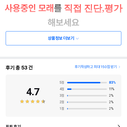
사용중인 모래
를
직접 진단,평가
해보세요
상품정보 더보기
후기 총
53
건
후기작성하고 최대 150점 받기
5
점
83
%
4.7
4
점
11
%
3
점
2
%
2
점
2
%
1
점
2
%
포토 후기