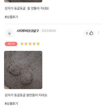
강자가 동글동글  잘 만틀어 지네요

#상품후기
시타루비코코살구
2023.06.19
0
재구매
감자가 동글동글 잘만들어 지네요

#상품후기