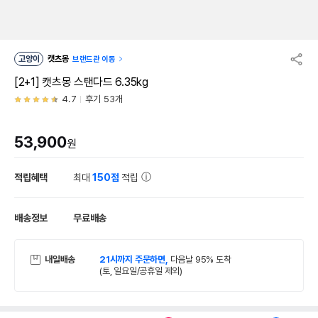
고양이
캣츠몽
브랜드관 이동
[2+1] 캣츠몽 스탠다드 6.35kg
4.7
후기 53개
53,900
원
적립혜택
최대
150점
적립
배송정보
무료배송
내일배송
21시까지 주문하면,
다음날 95% 도착
(토, 일요일/공휴일 제외)