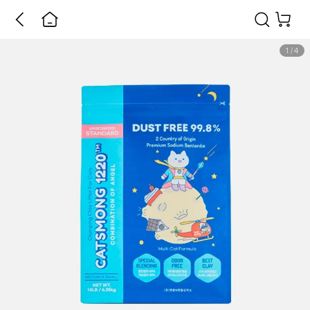
1
/
4