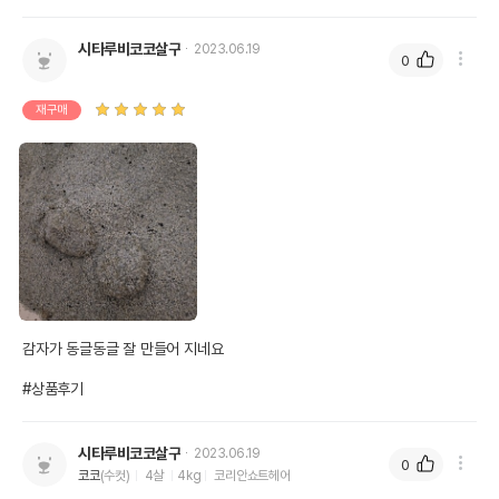
시타루비코코살구
2023.06.19
0
재구매
감자가 동글동글 잘 만들어 지네요

#상품후기
시타루비코코살구
2023.06.19
0
코코
(수컷)
4살
4kg
코리안쇼트헤어