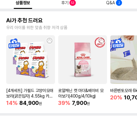
상품정보
후기
Q&A
53
2
Ai가 추천 드려요
우리 아이를 위한 맞춤 취향 저격 상품
[4개세트] 가필드 고양이모래
로얄캐닌 캣 마더&베이비 모
바른벤토모래 6
보라(굵은입자) 4.55kg 카사
아보기(400g/4/10kg)
20%
10,7
바모래
14%
84,900
39%
7,900
원
원