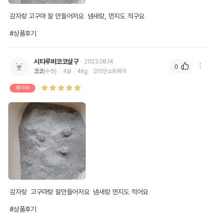
모래 소모량과 경제성 육안 확인
감자랑 고구마 잘 만들어저요  냄새랑, 먼지도 적구요

#상품후기
가능!!
시타루비코코살구
2023.08.14
0
코코
(수컷)
4살
4kg
코리안쇼트헤어
재구매
감자랑  고구마랑 잘만들어저요  냄새랑 먼지도 적어요

#상품후기