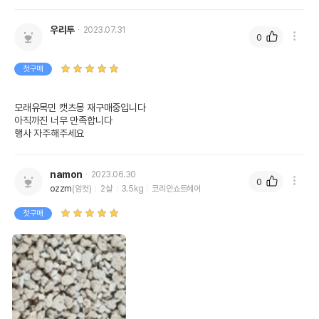
우리투
2023.07.31
0
첫구매
모래유목민 캣츠몽 재구매중입니다

아직까진 너무 만족합니다

행사 자주해주세요
namon
2023.06.30
0
ozzm
(암컷)
2살
3.5kg
코리안쇼트헤어
첫구매