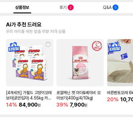
상품정보
후기
Q&A
2
0
Ai가 추천 드려요
우리 아이를 위한 맞춤 취향 저격 상품
[4개세트] 가필드 고양이모래
로얄캐닌 캣 마더&베이비 모
바른벤토모래 6
보라(굵은입자) 4.55kg 카사
아보기(400g/4/10kg)
20%
10,7
바모래
14%
84,900
39%
7,900
원
원