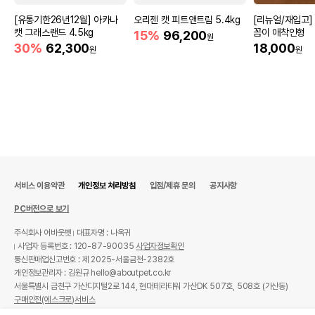
[유통기한26년12월] 아카나
오리젠 캣 피트앤트림 5.4kg
[리뉴얼/재입고]
캣 그래스랜드 4.5kg
꼼이 애착인형
15%
96,200
원
30%
62,300
18,000
원
원
서비스 이용약관
개인정보 처리방침
입점/제휴 문의
공지사항
PC버전으로 보기
주식회사 어바웃펫
대표자명 : 나옥귀
사업자 등록번호 : 120-87-90035
사업자정보확인
통신판매업신고번호 : 제 2025-서울금천-2382호
개인정보관리자 : 김원규 hello@aboutpet.co.kr
서울특별시 금천구 가산디지털2로 144, 현대테라타워 가산DK 507호, 508호 (가산동)
구매안전(에스크로)서비스