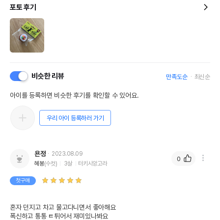
포토 후기
비슷한 리뷰
만족도순
최신순
상품 필수 정보
아이를 등록하면 비슷한 후기를 확인할 수 있어요.
품명 및 모델명
[2+1] 펫모닝 김밥
우리 아이 등록하러 가기
법에 의한 인증,허가 등을
상품상세설명 참조
받았음을 확인할수 있는
경우 그에 대한 사항
욘정
2023.08.09
0
제조국 또는 원산지
대한민국
혜봉
(수컷)
3살
터키시앙고라
제조자,수입품의 경우
첫구매
펫모닝
수입자를 함께 표기
AS책임자와 전화번호
혼자 던지고 차고 물고다니면서 좋아해요 

어바웃펫 // 1644-9601
또는 소비자상담 관련
폭신하고 통통 ㅌ튀어서 재미있나봐요