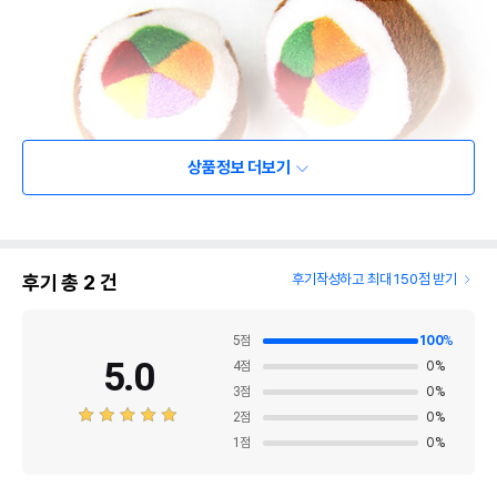
상품정보 더보기
후기 총
2
건
후기작성하고 최대 150점 받기
5
점
100
%
5.0
4
점
0
%
3
점
0
%
2
점
0
%
1
점
0
%