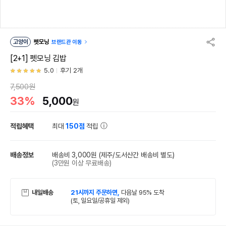
고양이
펫모닝
브랜드관 이동
[2+1] 펫모닝 김밥
5.0
후기 2개
7,500원
33%
5,000
원
적립혜택
최대
150점
적립
배송정보
배송비 3,000원
(제주/도서산간 배송비 별도)
(3만원 이상 무료배송)
내일배송
21시까지 주문하면,
다음날 95% 도착
(토, 일요일/공휴일 제외)