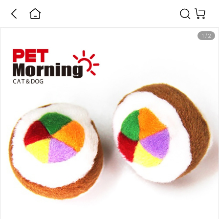
1
/
2