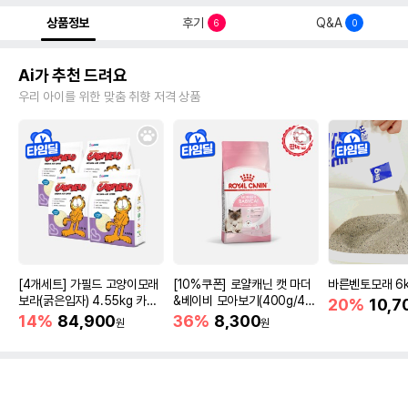
상품정보
후기
Q&A
6
0
Ai가 추천 드려요
우리 아이를 위한 맞춤 취향 저격 상품
[4개세트] 가필드 고양이모래
[10%쿠폰] 로얄캐닌 캣 마더
바른벤토모래 6
보라(굵은입자) 4.55kg 카사
&베이비 모아보기(400g/4/1
20%
10,7
바모래
0kg)
14%
84,900
36%
8,300
원
원