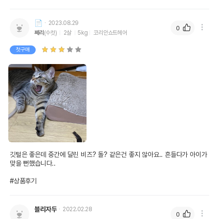
제조국 또는 원산지
대한민국
📄
2023.08.29
0
제조자,수입품의 경우
쩨리
(수컷)
2살
5kg
코리안쇼트헤어
펫모닝
수입자를 함께 표기
첫구매
AS책임자와 전화번호
어바웃펫 // 1644-9601
또는 소비자상담 관련
전화번호
유통기한이 최소 2026.12.08이거나 그
이후인 상품이 출고됩니다.
유통기한
단, 상품명에 유통기한 명시된 경우, 해당
유통기한을 따릅니다.
깃털은 좋은데 중간에 달린 비즈? 돌? 같은건 좋지 않아요.. 흔들다가 아이가 
맞을 뻔했습니다..

#상품후기
블리자두
2022.02.28
0