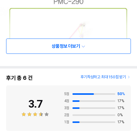
상품정보 더보기
후기 총
6
건
후기작성하고 최대 150점 받기
5
점
50
%
3.7
4
점
17
%
3
점
17
%
2
점
0
%
1
점
17
%