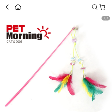
1
/
1