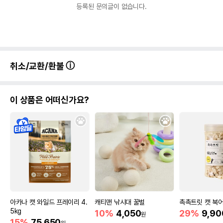
등록된 문의글이 없습니다.
취소/교환/환불
이 상품은 어떠신가요?
아카나 캣 와일드 프레이리 4.
캐티맨 낚시대 꿀벌
촉촉트릿 캣 북어
5kg
10%
4,050
29%
9,90
원
15%
75,650