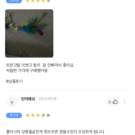
첫구매
트윈깃털 이쁘고 털이  잘 안빠져서 좋아요

저렴한 가걱에 구매했어용

#상품후기
상품 필수 정보
탄이예요
2023.05.18
0
품명 및 모델명
[2+1] 펫모닝 낚시대 3색 트윈 깃털
첫구매
법에 의한 인증,허가 등을
상품상세설명 참조
받았음을 확인할수 있는
플라스틱 모형돌같은게 휘두르면 맞을수있어 조심하게 됩니다
경우 그에 대한 사항