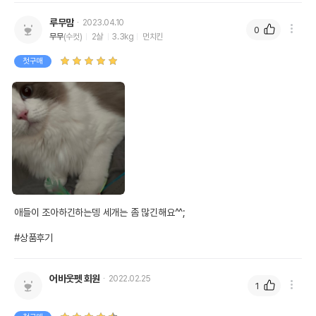
루무맘
2023.04.10
0
무무
(수컷)
2살
3.3kg
먼치킨
첫구매
애들이 조아하긴하는뎅 세개는 좀 많긴해요^^;

#상품후기
어바웃펫 회원
2022.02.25
1