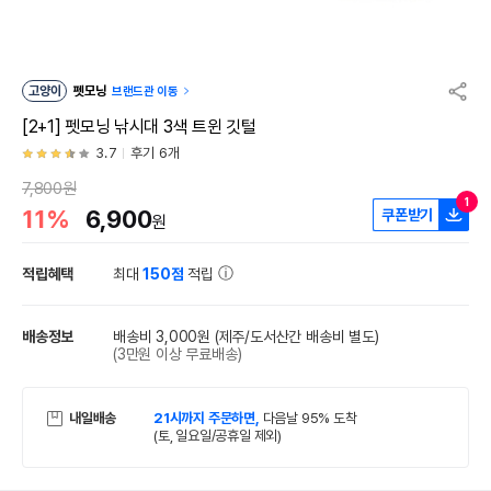
고양이
펫모닝
브랜드관 이동
[2+1] 펫모닝 낚시대 3색 트윈 깃털
3.7
후기 6개
7,800원
1
11%
6,900
쿠폰받기
원
적립혜택
최대
150점
적립
배송정보
배송비 3,000원
(제주/도서산간 배송비 별도)
(3만원 이상 무료배송)
내일배송
21시까지 주문하면,
다음날 95% 도착
(토, 일요일/공휴일 제외)