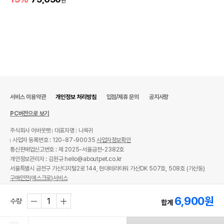
원
서비스 이용약관
개인정보 처리방침
입점/제휴 문의
공지사항
PC버전으로 보기
주식회사 어바웃펫
대표자명 : 나옥귀
사업자 등록번호 : 120-87-90035
사업자정보확인
통신판매업신고번호 : 제 2025-서울금천-2382호
개인정보관리자 : 김원규 hello@aboutpet.co.kr
서울특별시 금천구 가산디지털2로 144, 현대테라타워 가산DK 507호, 508호 (가산동)
구매안전(에스크로)서비스
© copyright (c) www.aboutpet.co.kr all rights reserved.
6,900
원
수량
합계