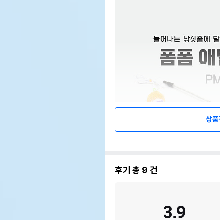
상품
후기 총
9
건
3.9