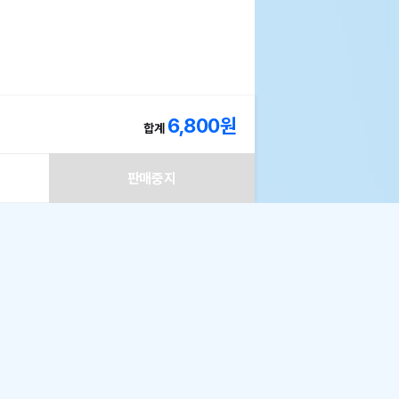
놀더라구요

6,800
원
합계
판매중지
0
!
로 구매할 수 있습니다.
제외될 수 있습니다.
신선도를 유지하고
아서 사냥놀이후물고 어디론가 사라지기도해요 ㅋㅋ
주문하세요!
나의 쇼핑정보 > 주문/배송 ] 페이지에서 신청이
폰 모두 받기
150
 상품
점
분
50
점
니다.
2
폴드
2~7일 정도 소요될 수 있습니다. (영업일 및