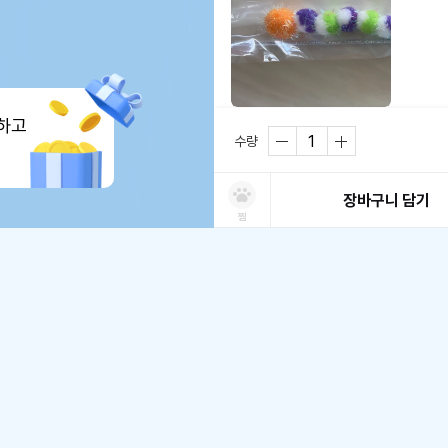
하고
재밌어해요 나중엔 폼폼이만 떼서 차고 
수량
#상품후기
장바구니 담기
찜
앨리스76
2022.03.13
처방사료 주문 시 확인해주세요
쿠폰보기
적립혜택
취소/ 교환/ 환불
유통기한 임박 상품
최저가 도전 상품
AI검색
AI검색
첫구매
유통기한이 임박한 상품을 파격적인 특가
최저가 도전 상품은 쿠폰 할인 대상에서 
배송/교환/환불 안내
동물병원 정보
*
적립금
잘 갖고 놀아요~ 폼폼이도 너무 크지않
철저하게 검사 후 배송하오니 안심하고 
• 취소/반품/교환 접수는 [ MY > 
쿠
포토후기 작성 시
판매기준: 유통기한 4개월~ 2개월 전
가능합니다.
유통기한 1개월 이내 상품은 폐기처
권기박
2022.02.04
일반후기 작성 시
* 동물병원 정보는 한번만 입력하시면 됩
제이
(수컷)
4살
5kg
하이랜드
배송
• 배송기간은 주문일(결제완료)로부터 
수의사 처방여부
*
첫구매