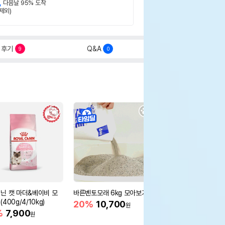
,
다음날 95% 도착
제외)
후기
Q&A
9
0
닌 캣 마더&베이비 모
바른벤토모래 6kg 모아보기
로얄캐닌 캣 인도어 4k
400g/4/10kg)
새 감소
20%
10,700
원
%
7,900
16%
55,000
원
원