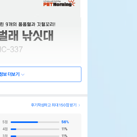
정보 더보기
후기작성하고 최대 150점 받기
5
점
56
%
4
점
11
%
3
점
11
%