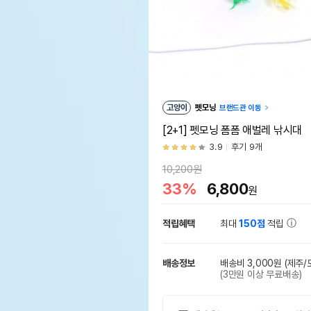
고양이
펫모닝
브랜드관 이동
[2+1] 펫모닝 폼폼 애벌레 낚시대
3.9
후기 9개
10,200원
33%
6,800
원
적립혜택
최대
150점
적립
배송정보
배송비 3,000원
(제주/
(3만원 이상 무료배송)