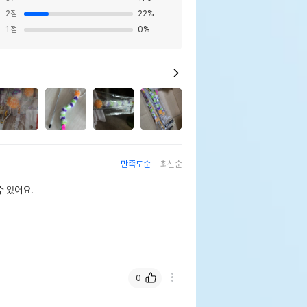
2
점
22
%
1
점
0
%
만족도순
최신순
 있어요.
0