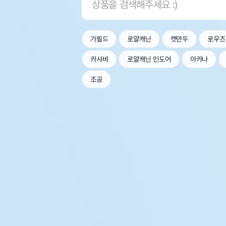
가필드
로얄캐닌
캣만두
로우즈
카사바
로얄캐닌 인도어
아카나
조공