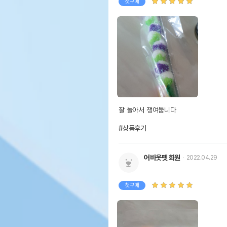
첫구매
잘 놀아서 쟁여둡니다

#상품후기
어바웃펫 회원
2022.04.29
첫구매