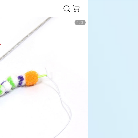
1
/
3