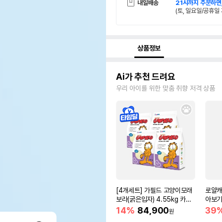
내일배송
21시까지 주문하면
(토, 일요일/공휴일 
상품정보
Ai가 추천 드려요
우리 아이를 위한 맞춤 취향 저격 상품
[4개세트] 가필드 고양이모래
로얄캐
보라(굵은입자) 4.55kg 카사
아보기(
바모래
14%
84,900
39
원