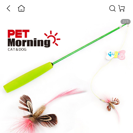
1
/
1