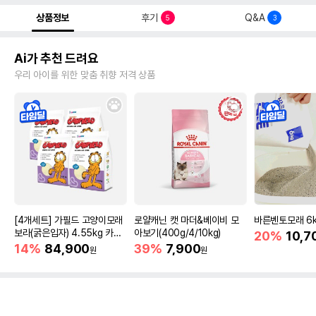
상품정보
후기
Q&A
5
3
Ai가 추천 드려요
우리 아이를 위한 맞춤 취향 저격 상품
[4개세트] 가필드 고양이모래
로얄캐닌 캣 마더&베이비 모
바른벤토모래 6
보라(굵은입자) 4.55kg 카사
아보기(400g/4/10kg)
20%
10,7
바모래
14%
84,900
39%
7,900
원
원