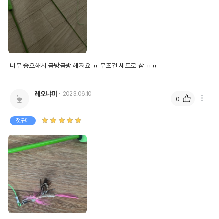
너무 좋으해서 금방금방 헤저요 ㅠ 무조건 세트로 삼 ㅠㅠ
레오냐미
2023.06.10
0
첫구매