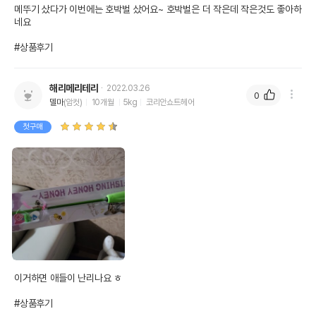
메뚜기 샀다가 이번에는 호박벌 샀어요~ 호박벌은 더 작은데 작은것도 좋아하
네요

#상품후기
해리메리테리
2022.03.26
0
델마
(암컷)
10개월
5kg
코리안쇼트헤어
첫구매
이거하면 애들이 난리나요 ㅎ

#상품후기