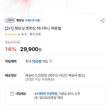
고양이
펫모닝
브랜드관 이동
[2+1] 펫모닝 캣피싱 허니허니 여왕벌
4.5
후기 5개
34,800원
14%
29,900
원
적립혜택
최대
150점
적립
배송정보
배송비 3,000원
(제주/도서산간 배송비 별도)
(3만원 이상 무료배송)
내일배송
21시까지 주문하면,
다음날 95% 도착
(토, 일요일/공휴일 제외)