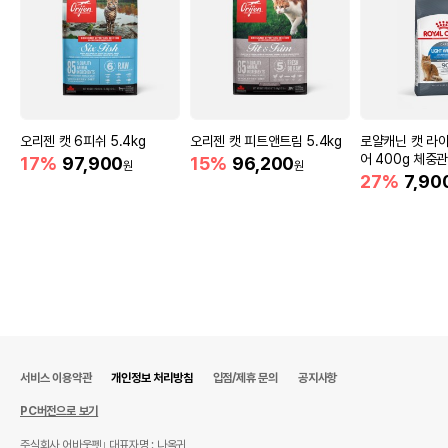
오리젠 캣 6피쉬 5.4kg
오리젠 캣 피트앤트림 5.4kg
로얄캐닌 캣 라이
어 400g 체중
17%
97,900
15%
96,200
원
원
27%
7,90
서비스 이용약관
개인정보 처리방침
입점/제휴 문의
공지사항
PC버전으로 보기
주식회사 어바웃펫
대표자명 : 나옥귀