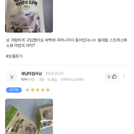
넘 저렴하게 구입했어요 세백에 주머니까지 들어있다니ㅎ 울애들 스트레스해
소용 마법의 마약?

#상품후기
세냥이집사냥
2024.02.02
0
미우
(수컷)
3살
6.2kg
브리티시쇼트헤어
첫구매