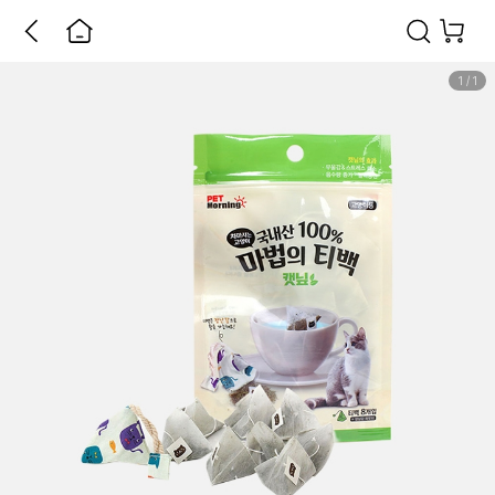
1
/
1