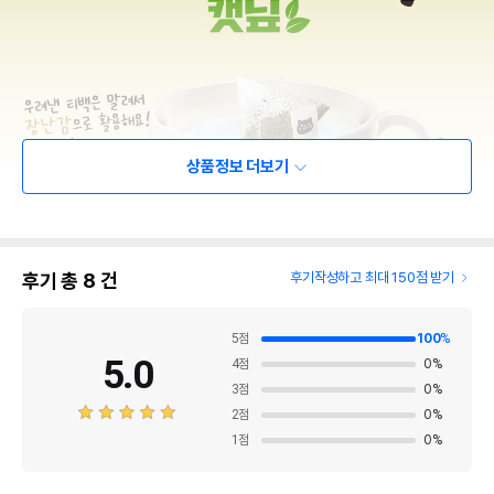
상품정보 더보기
후기 총
8
건
후기작성하고 최대 150점 받기
5
점
100
%
5.0
4
점
0
%
3
점
0
%
2
점
0
%
1
점
0
%