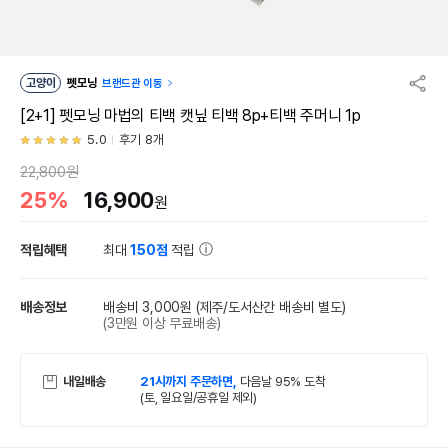
고양이
펫모닝
브랜드관 이동
[2+1] 펫모닝 마법의 티백 캣닢 티백 8p+티백 주머니 1p
5.0
후기 8개
22,800원
25%
16,900
원
적립혜택
최대
150점
적립
배송정보
배송비 3,000원
(제주/도서산간 배송비 별도)
(3만원 이상 무료배송)
내일배송
21시까지 주문하면,
다음날 95% 도착
(토, 일요일/공휴일 제외)