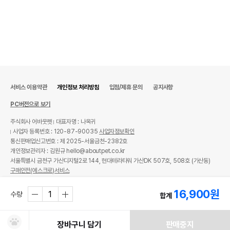
서비스 이용약관
개인정보 처리방침
입점/제휴 문의
공지사항
PC버전으로 보기
주식회사 어바웃펫
대표자명 : 나옥귀
사업자 등록번호 : 120-87-90035
사업자정보확인
통신판매업신고번호 : 제 2025-서울금천-2382호
개인정보관리자 : 김원규 hello@aboutpet.co.kr
서울특별시 금천구 가산디지털2로 144, 현대테라타워 가산DK 507호, 508호 (가산동)
구매안전(에스크로)서비스
© copyright (c) www.aboutpet.co.kr all rights reserved.
16,900
원
수량
합계
장바구니 담기
판매중지