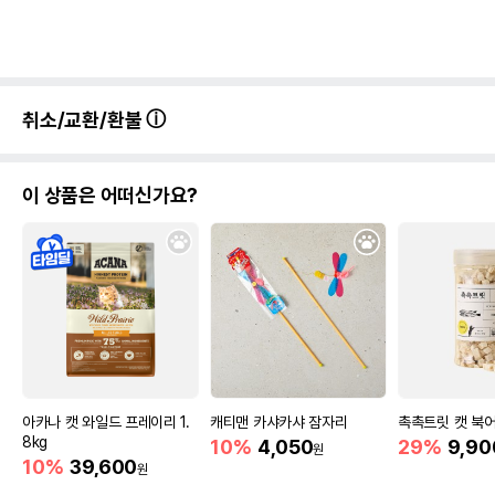
취소/교환/환불
이 상품은 어떠신가요?
아카나 캣 와일드 프레이리 1.
캐티맨 카샤카샤 잠자리
촉촉트릿 캣 북어
8kg
10%
4,050
29%
9,90
원
10%
39,600
원