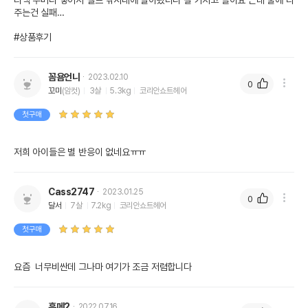
티백 주머니 넣어서 셀프 낚시대에 달아놨더니 잘 가지고 놀아요 근데 물에 타
주는건 실패…

#상품후기
꼼욤언니
2023.02.10
0
꼬미
(암컷)
3살
5.3kg
코리안쇼트헤어
첫구매
저희 아이들은 별 반응이 없네요ㅠㅠ
Cass2747
2023.01.25
0
달서
7살
7.2kg
코리안쇼트헤어
첫구매
요즘  너무비싼데 그나마 여기가 조금 저렴합니다
흠메2
2022.07.16