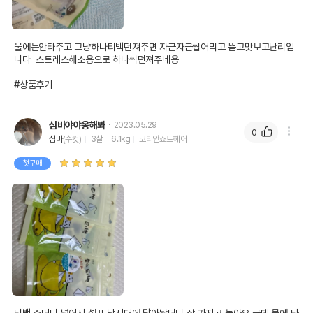
물에는안타주고 그냥하나티백던져주면 자근자근씹어먹고 뜯고맛보고난리입
니다  스트레스해소용으로 하나씩던져주네용

#상품후기
심바야야옹해봐
2023.05.29
0
심바
(수컷)
3살
6.1kg
코리안쇼트헤어
첫구매