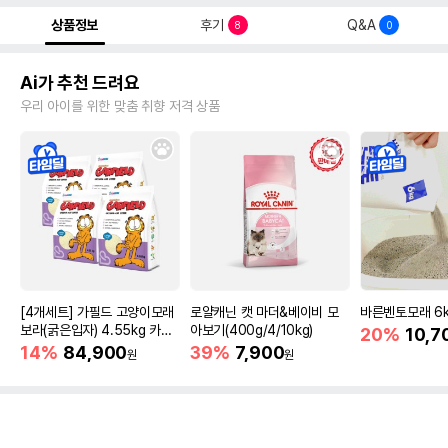
상품정보
후기
Q&A
8
0
Ai가 추천 드려요
우리 아이를 위한 맞춤 취향 저격 상품
[4개세트] 가필드 고양이모래
로얄캐닌 캣 마더&베이비 모
바른벤토모래 6
보라(굵은입자) 4.55kg 카사
아보기(400g/4/10kg)
20%
10,7
바모래
14%
84,900
39%
7,900
원
원