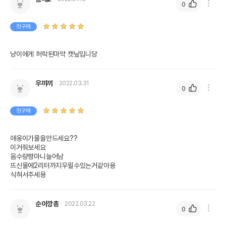
0
첫구매
냥이에게 허락된마약 캣닢입니당
우끼끼
2022.03.31
0
첫구매
애옹이가물을안드세요??

이거줘보세요

음수량짱마니늘어남

뜨신물에2리터까지우릴수있는거같아용

식혀서주세용
순이깡총
2022.03.22
0