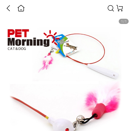
1
/
1