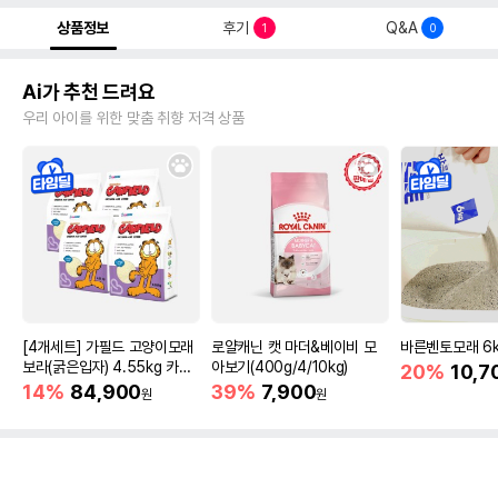
상품정보
후기
Q&A
1
0
Ai가 추천 드려요
우리 아이를 위한 맞춤 취향 저격 상품
[4개세트] 가필드 고양이모래
로얄캐닌 캣 마더&베이비 모
바른벤토모래 6
보라(굵은입자) 4.55kg 카사
아보기(400g/4/10kg)
20%
10,7
바모래
14%
84,900
39%
7,900
원
원