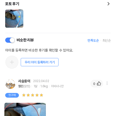
포토 후기
비슷한 리뷰
만족도순
최신순
아이를 등록하면 비슷한 후기를 확인할 수 있어요.
우리 아이 등록하러 가기
사슴둥이
2022.04.02
0
펠린
(암컷)
1살
1.6kg
아비시니안
첫구매