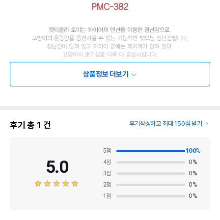
상품정보 더보기
후기 총
1
건
후기작성하고 최대 150점 받기
5
점
100
%
5.0
4
점
0
%
3
점
0
%
2
점
0
%
1
점
0
%