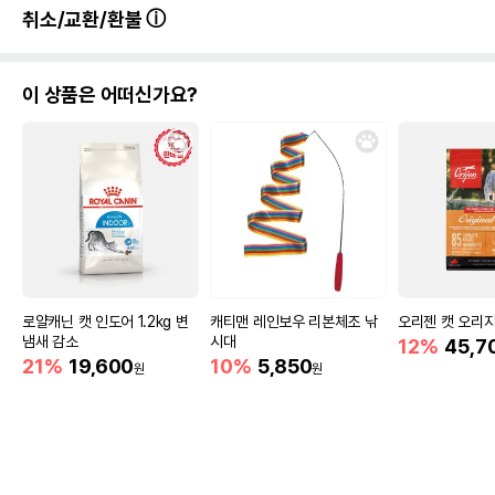
취소/교환/환불
이 상품은 어떠신가요?
로얄캐닌 캣 인도어 1.2kg 변
캐티맨 레인보우 리본체조 낚
오리젠 캣 오리지널
냄새 감소
시대
12%
45,7
21%
19,600
10%
5,850
원
원