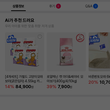
상품정보
후기
Q&A
6
2
Ai가 추천 드려요
우리 아이를 위한 맞춤 취향 저격 상품
[4개세트] 가필드 고양이모래
로얄캐닌 캣 마더&베이비 모
바른벤토모래 6
보라(굵은입자) 4.55kg 카사
아보기(400g/4/10kg)
20%
10,7
바모래
14%
84,900
39%
7,900
원
원