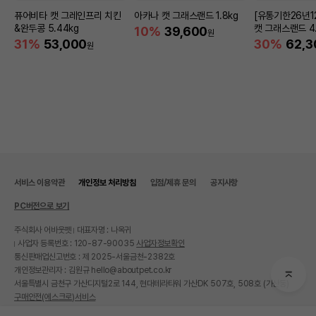
퓨어비타 캣 그레인프리 치킨
아카나 캣 그래스랜드 1.8kg
[유통기한26년1
&완두콩 5.44kg
캣 그래스랜드 4.
10%
39,600
원
31%
53,000
30%
62,3
원
서비스 이용약관
개인정보 처리방침
입점/제휴 문의
공지사항
PC버전으로 보기
주식회사 어바웃펫
대표자명 : 나옥귀
사업자 등록번호 : 120-87-90035
사업자정보확인
통신판매업신고번호 : 제 2025-서울금천-2382호
개인정보관리자 : 김원규 hello@aboutpet.co.kr
서울특별시 금천구 가산디지털2로 144, 현대테라타워 가산DK 507호, 508호 (가산동)
구매안전(에스크로)서비스
© copyright (c) www.aboutpet.co.kr all rights reserved.