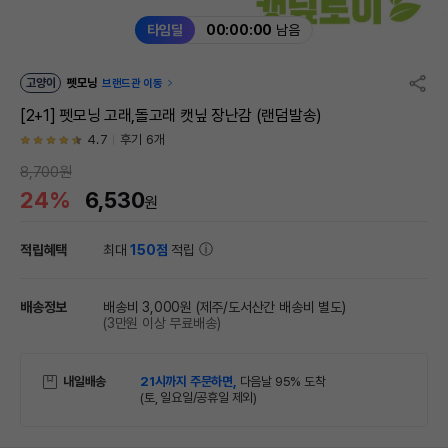
타임딜
00:00:00
남음
고양이
펫모닝
브랜드관 이동
[2+1] 펫모닝 고래,돌고래 캣닢 장난감 (랜덤발송)
4.7
후기 6개
8,700원
24%
6,530
원
적립혜택
최대
150점
적립
배송정보
배송비 3,000원
(제주/도서산간 배송비 별도)
(3만원 이상 무료배송)
내일배송
21시까지 주문하면,
다음날 95% 도착
(토, 일요일/공휴일 제외)