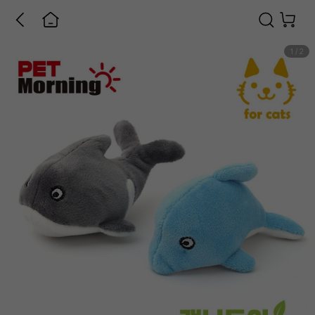
1
/
2