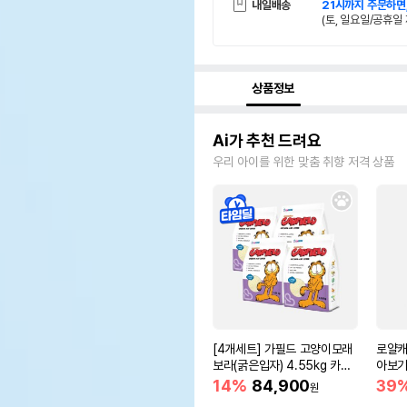
내일배송
21시까지 주문하면
(토, 일요일/공휴일 
상품정보
Ai가 추천 드려요
우리 아이를 위한 맞춤 취향 저격 상품
[4개세트] 가필드 고양이모래
로얄캐
보라(굵은입자) 4.55kg 카사
아보기(
바모래
14%
84,900
39
원