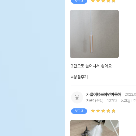
첫구매
2단으로 늘어나서 좋아요

#상품후기
가을이행복하면야옹해
2022.0
가을이
(수컷)
10개월
5.2kg
첫구매