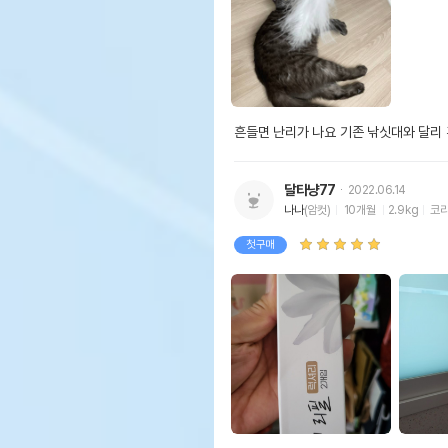
흔들면 난리가 나요 기존 낚싯대와 달리
달타냥77
2022.06.14
나나
(암컷)
10개월
2.9kg
코
첫구매