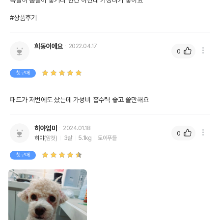
특별히 품질이 좋거나 한건 아닌데 가성비가 좋아요

#상품후기
희동이에요
2022.04.17
0
첫구매
패드가 저번에도 샀는데 가성비 흡수력 좋고 쓸만해요
히야엄마
2024.01.18
0
히야
(암컷)
3살
5.1kg
토이푸들
첫구매
상품 필수 정보
품명 및 모델명
[3개세트] 굿프랜드 절약형패드 100매