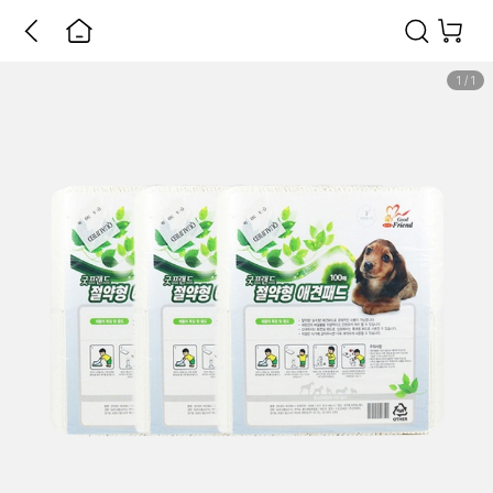
1
/
1