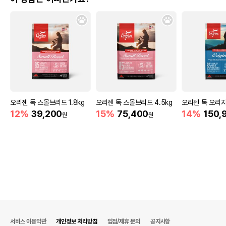
오리젠 독 스몰브리드 1.8kg
오리젠 독 스몰브리드 4.5kg
오리젠 독 오리지널
12%
39,200
15%
75,400
14%
150,
원
원
서비스 이용약관
개인정보 처리방침
입점/제휴 문의
공지사항