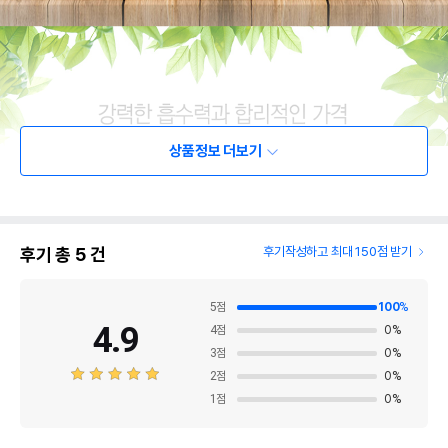
상품정보 더보기
후기 총
5
건
후기작성하고 최대 150점 받기
5
점
100
%
4.9
4
점
0
%
3
점
0
%
2
점
0
%
1
점
0
%