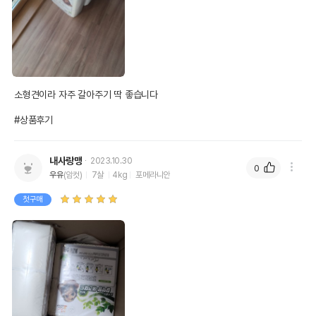
소형견이라 자주 갈아주기 딱 좋습니다

#상품후기
내사랑맹
2023.10.30
0
우유
(암컷)
7살
4kg
포메라니안
첫구매