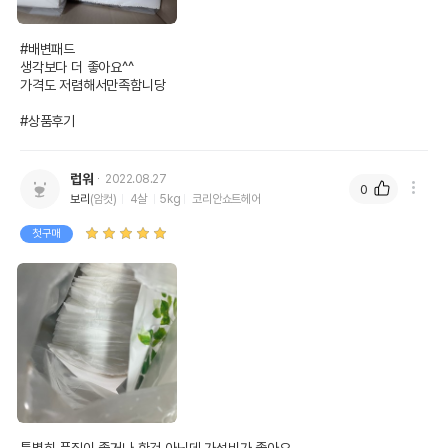
#배변패드

생각보다 더 좋아요^^

가격도 저렴해서만족함니당

#상품후기
럽워
2022.08.27
0
보리
(암컷)
4살
5kg
코리안쇼트헤어
첫구매