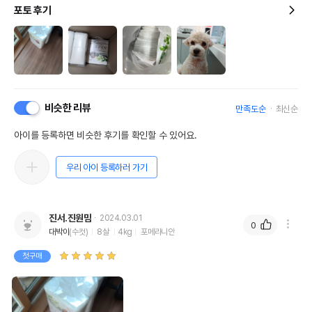
포토 후기
비슷한 리뷰
만족도순
최신순
아이를 등록하면 비슷한 후기를 확인할 수 있어요.
우리 아이 등록하러 가기
진서.진원맘
2024.03.01
0
대박이
(수컷)
8살
4kg
포메라니안
첫구매