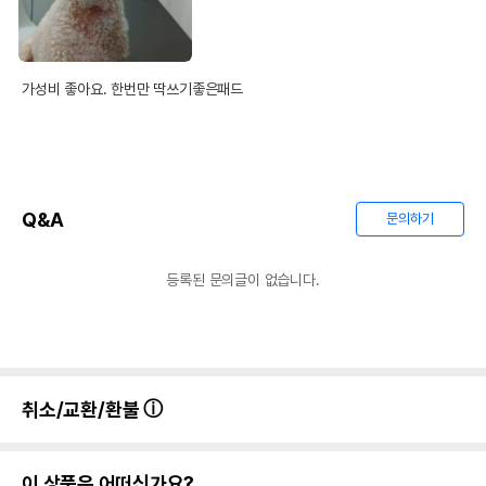
법에 의한 인증,허가 등을
상품상세설명 참조
받았음을 확인할수 있는
경우 그에 대한 사항
가성비 좋아요. 한번만 딱쓰기좋은패드
제조국 또는 원산지
중국
제조자,수입품의 경우
(주)굿프랜드
수입자를 함께 표기
AS책임자와 전화번호
Q&A
문의하기
어바웃펫 // 1644-9601
또는 소비자상담 관련
전화번호
등록된 문의글이 없습니다.
유통기한이 최소 2026.12.04이거나 그
이후인 상품이 출고됩니다.
유통기한
단, 상품명에 유통기한 명시된 경우, 해당
유통기한을 따릅니다.
취소/교환/환불
이 상품은 어떠신가요?