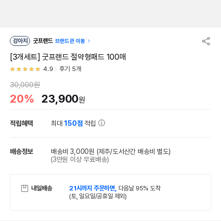
강아지
굿프랜드
브랜드관 이동
[3개세트] 굿프랜드 절약형패드 100매
4.9
후기 5개
30,000원
20%
23,900
원
적립혜택
최대
150점
적립
배송정보
배송비 3,000원
(제주/도서산간 배송비 별도)
(3만원 이상 무료배송)
내일배송
21시까지 주문하면,
다음날 95% 도착
(토, 일요일/공휴일 제외)