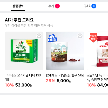
상품정보
후기
Q&A
5
0
Ai가 추천 드려요
우리 아이를 위한 맞춤 취향 저격 상품
그리니즈 오리지널 티니 130
[2개세트] 리얼트릿 한우 50g
로얄캐닌 독 미디
개입
kg 중형견 면역
28%
5,000
원
18%
53,000
18%
84,9
원