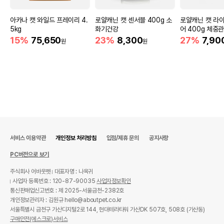
아카나 캣 와일드 프레이리 4.
로얄캐닌 캣 센서블 400g 소
로얄캐닌 캣 라이
5kg
화기건강
어 400g 체중
15%
75,650
23%
8,300
27%
7,90
원
원
서비스 이용약관
개인정보 처리방침
입점/제휴 문의
공지사항
PC버전으로 보기
주식회사 어바웃펫
대표자명 : 나옥귀
사업자 등록번호 : 120-87-90035
사업자정보확인
통신판매업신고번호 : 제 2025-서울금천-2382호
개인정보관리자 : 김원규 hello@aboutpet.co.kr
서울특별시 금천구 가산디지털2로 144, 현대테라타워 가산DK 507호, 508호 (가산동)
구매안전(에스크로)서비스