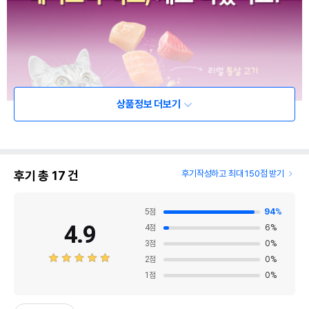
상품정보 더보기
후기 총
17
건
후기작성하고 최대 150점 받기
5
점
94
%
4.9
4
점
6
%
3
점
0
%
2
점
0
%
1
점
0
%