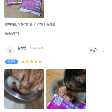
잘먹어요 유통기한도 넉넉하니 좋아요 

#상품후기
달샤벗
2024.02.11
0
첫구매