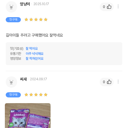
앙냥이
2025.10.17
0
첫구매
길아이들 주려고 구매했어요 잘먹네요 
맛(기호성)
잘 먹어요
유통기한
아주 넉넉해요
영양정보
잘 적혀있어요
씨새
2024.09.17
0
첫구매