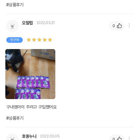
#상품후기
오말럽
2022.03.21
0
첫구매
구내염아이 주려고 구입했어요

#상품후기
호동누나
2022.03.05
0