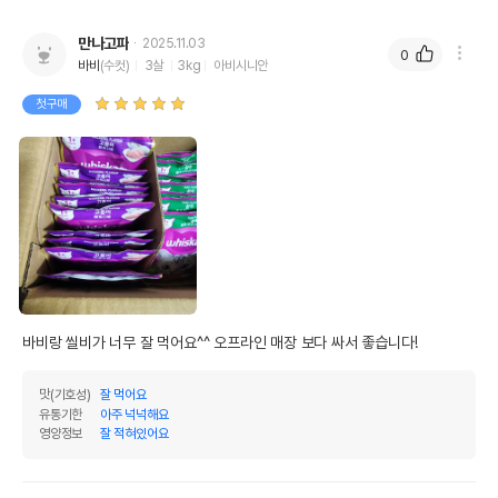
만나고파
2025.11.03
0
바비
(수컷)
3살
3kg
아비시니안
첫구매
바비랑 씰비가 너무 잘 먹어요^^ 오프라인 매장 보다 싸서 좋습니다!
맛(기호성)
잘 먹어요
유통기한
아주 넉넉해요
영양정보
잘 적혀있어요