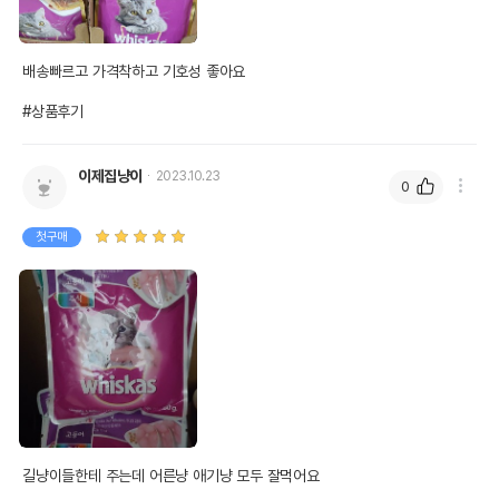
배송빠르고 가격착하고 기호성 좋아요

#상품후기
이제집냥이
2023.10.23
0
첫구매
길냥이들한테 주는데 어른냥 애기냥 모두 잘먹어요
