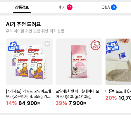
상품정보
후기
Q&A
17
0
Ai가 추천 드려요
우리 아이를 위한 맞춤 취향 저격 상품
[4개세트] 가필드 고양이모래
로얄캐닌 캣 마더&베이비 모
바른벤토모래 6
보라(굵은입자) 4.55kg 카사
아보기(400g/4/10kg)
20%
10,7
바모래
14%
84,900
39%
7,900
원
원