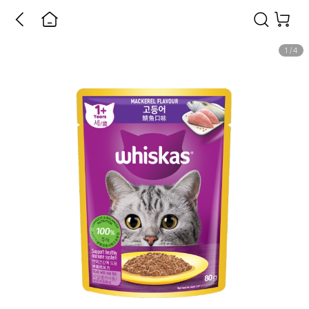
1
/
4