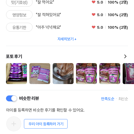
"잘 먹어요"
5.0
100% (2명)
맛(기호성)
"잘 적혀있어요"
5.0
100% (2명)
영양정보
"아주 넉넉해요"
5.0
100% (2명)
유통기한
자세히보기
포토 후기
2
비슷한 리뷰
만족도순
최신순
아이를 등록하면 비슷한 후기를 확인할 수 있어요.
우리 아이 등록하러 가기