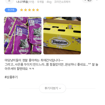
나나가족들
(수컷)
9개월
4kg
코리안쇼트헤어
첫구매
마당냥이들이 정말 좋아하는 최애간식입니다~~

그리고..사은품 두더지 만드느라..쫌 힘들었지만..완성하니 좋네요...^^ 잘 놀
아주셔야 할텐데요 ㅋㅋ

#상품후기
후기 더보기