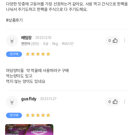
다양한 맛중에 고등어를 가장 선호하는거 같아요. 사료 먹고 간식으로 한팩을 
나눠서 주기도하고 한팩을 주식으로 다 주기도해요.

#상품후기
배팀장
2023.12.10
0
천안이
(암컷)
4살
5kg
페르시안
첫구매
마당양이들  약 먹을때 사용하려구 구매

먹는양이도 있고

먹지 않는 양이도 있네요
gusfldy
2023.11.27
0
첫구매