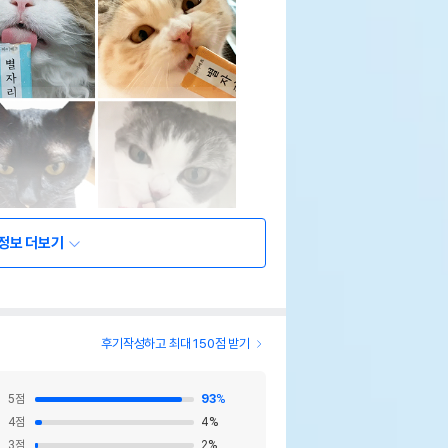
정보 더보기
후기작성하고 최대 150점 받기
5
점
93
%
4
점
4
%
3
점
2
%