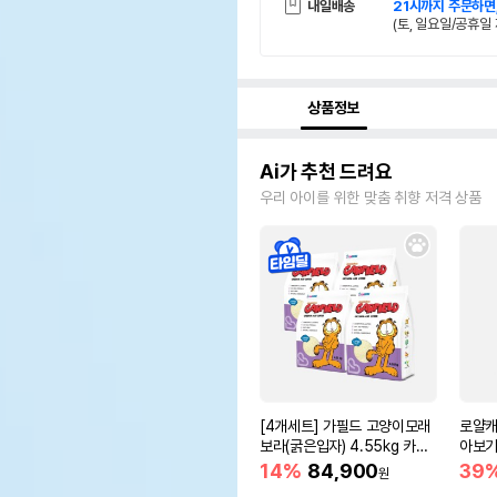
내일배송
21시까지 주문하면
(토, 일요일/공휴일 
상품정보
Ai가 추천 드려요
우리 아이를 위한 맞춤 취향 저격 상품
[4개세트] 가필드 고양이모래
로얄캐
보라(굵은입자) 4.55kg 카사
아보기(
바모래
14%
84,900
39
원