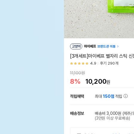
고양이
마이베프
브랜드관 이동
[3개세트]마이베프 별자리 스틱 신
4.9
후기 290개
11,100원
8%
10,200
원
적립혜택
최대
150점
적립
배송정보
배송비 3,000원
(제주/
(3만원 이상 무료배송)