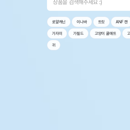
로얄캐닌
이나바
트릿
ANF 캔
가자미
가필드
고양이 쿨매트
귀