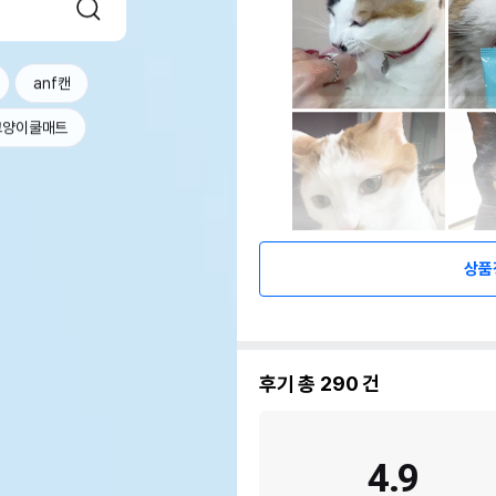
anf캔
고양이쿨매트
상품
후기 총
290
건
4.9