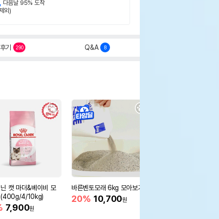
,
다음날 95% 도착
제외)
후기
Q&A
290
8
닌 캣 마더&베이비 모
바른벤토모래 6kg 모아보기
로얄캐닌 캣 인도어 4k
400g/4/10kg)
새 감소
20%
10,700
원
%
7,900
16%
55,000
원
원