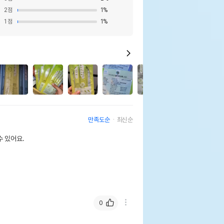
2
점
1
%
1
점
1
%
24
만족도순
최신순
 있어요.
0