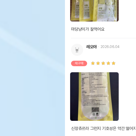
마당냥이가 잘먹어요
레오야
2026.06.04
재구매
신장츄르라 그런지 기호성은 약간 떨어