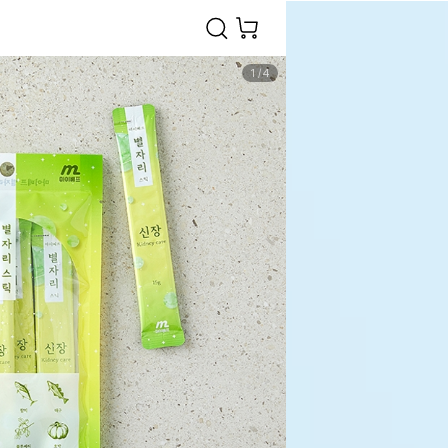
1
/
4