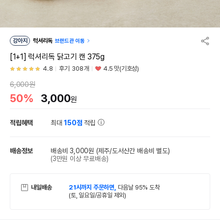
강아지
럭셔리독
브랜드관 이동
[1+1] 럭셔리독 닭고기 캔 375g
4.8
후기 308개
4.5 맛(기호성)
6,000원
50%
3,000
원
적립혜택
최대
150점
적립
배송정보
배송비 3,000원
(제주/도서산간 배송비 별도)
(3만원 이상 무료배송)
내일배송
21시까지 주문하면,
다음날 95% 도착
(토, 일요일/공휴일 제외)