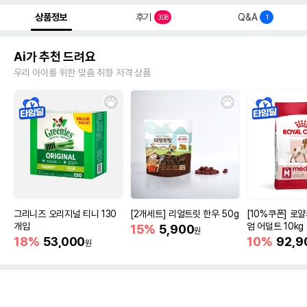
상품정보
후기
Q&A
308
1
Ai가 추천 드려요
우리 아이를 위한 맞춤 취향 저격 상품
그리니즈 오리지널 티니 130
[2개세트] 리얼트릿 한우 50g
[10%쿠폰] 로
개입
엄 어덜트 10kg
15%
5,900
원
증진
18%
53,000
10%
92,9
원