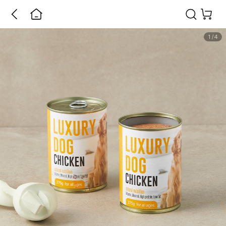
1
/
4