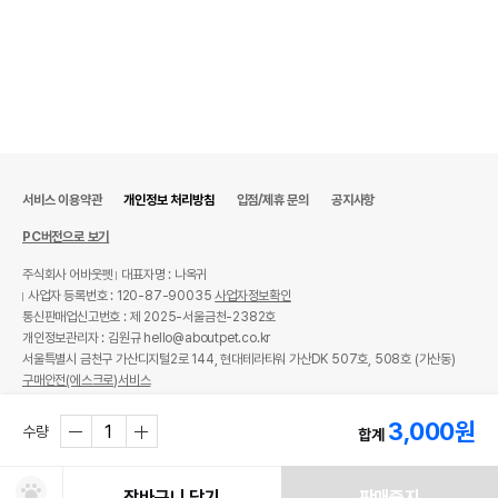
서비스 이용약관
개인정보 처리방침
입점/제휴 문의
공지사항
PC버전으로 보기
주식회사 어바웃펫
대표자명 : 나옥귀
사업자 등록번호 : 120-87-90035
사업자정보확인
통신판매업신고번호 : 제 2025-서울금천-2382호
개인정보관리자 : 김원규 hello@aboutpet.co.kr
서울특별시 금천구 가산디지털2로 144, 현대테라타워 가산DK 507호, 508호 (가산동)
구매안전(에스크로)서비스
© copyright (c) www.aboutpet.co.kr all rights reserved.
3,000
원
수량
합계
장바구니 담기
판매중지