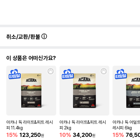
취소/교환/환불
이 상품은 어떠신가요?
아카나 독 라이트&피트 레시
아카나 독 라이트&피트 레시
아카나 독 어덜
피 11.4kg
피 2kg
레시피 6kg
15%
123,250
10%
34,200
15%
76,5
원
원