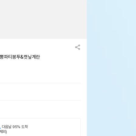
+ 뽕파티봉투&캣닢계란
,
다음날 95% 도착
제외)