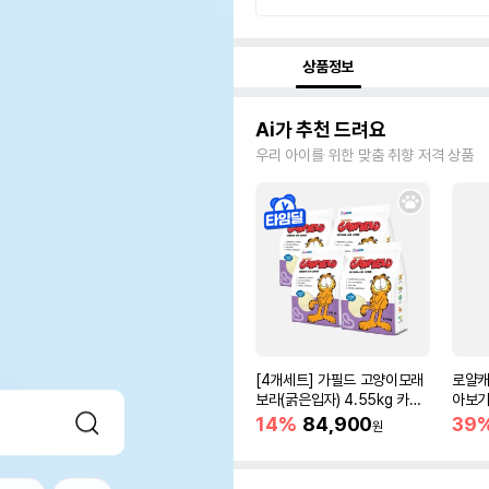
상품정보
Ai가 추천 드려요
우리 아이를 위한 맞춤 취향 저격 상품
[4개세트] 가필드 고양이모래
로얄캐
보라(굵은입자) 4.55kg 카사
아보기(
바모래
14%
84,900
39
원