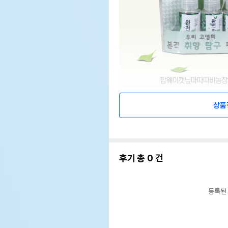
상품
후기 총
0
건
등록된