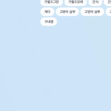
가필드그린
가필드모래
간식
간
게더
고양이 샴부
고양이 샴푸
구내염