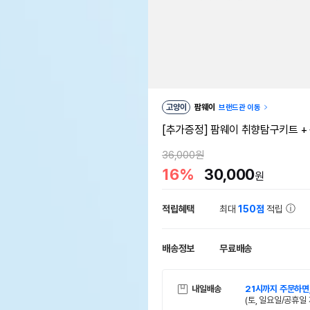
고양이
팜웨이
브랜드관 이동
[추가증정] 팜웨이 취향탐구키트 
36,000원
16%
30,000
원
적립혜택
최대
150점
적립
배송정보
무료배송
내일배송
21시까지 주문하면
(토, 일요일/공휴일 