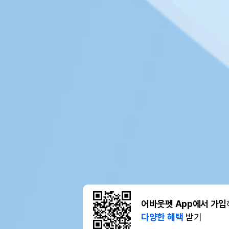
어바웃펫 App에서 가입
다양한 혜택
받기