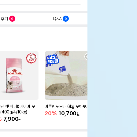
후기
Q&A
0
0
닌 캣 마더&베이비 모
바른벤토모래 6kg 모아보기
로얄캐닌 캣 인도어 4k
400g/4/10kg)
새 감소
20%
10,700
원
%
7,900
16%
55,000
원
원