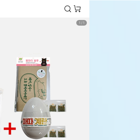
1
/
1