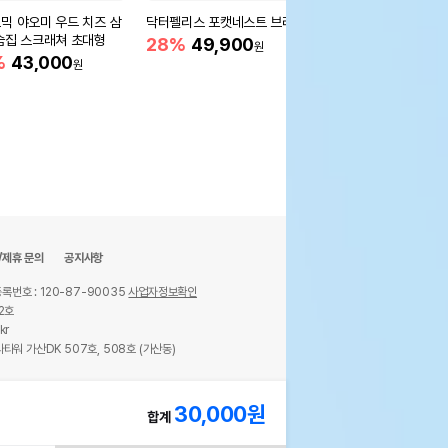
믹 야오미 우드 치즈 삼
닥터펠리스 포캣네스트 브라운
페피테일 참 글루칸 12
숨집 스크래쳐 초대형
28%
49,900
4%
23,000
원
원
%
43,000
원
/제휴 문의
공지사항
록번호 : 120-87-90035
사업자정보확인
2호
kr
타워 가산DK 507호, 508호 (가산동)
ights reserved.
30,000
원
합계