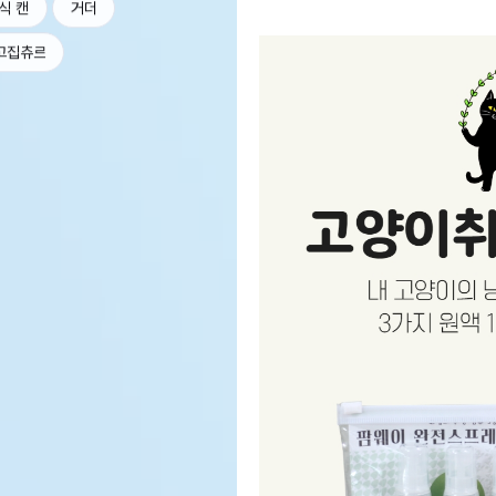
식 캔
거더
고집츄르