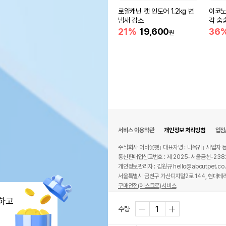
로얄캐닌 캣 인도어 1.2kg 변
이코노
냄새 감소
각 숨
21%
19,600
36
원
서비스 이용약관
개인정보 처리방침
입점
주식회사 어바웃펫
대표자명 : 나옥귀
사업자 등
통신판매업신고번호 : 제 2025-서울금천-238
개인정보관리자 : 김원규 hello@aboutpet.co.
서울특별시 금천구 가산디지털2로 144, 현대테라
구매안전(에스크로)서비스
© copyright (c) www.aboutpet.co.kr all r
하고
수량