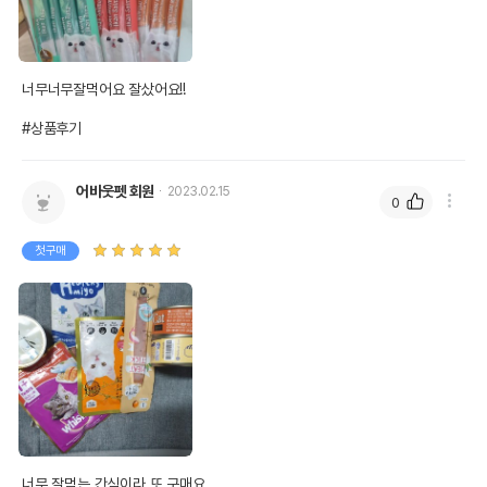
너무너무잘먹어요 잘샀어요!!

#상품후기
어바웃펫 회원
2023.02.15
0
첫구매
너무 잘먹는 간식이라 또 구매요
