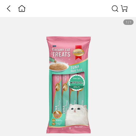
1
/
1