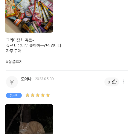
크리미참치 츄르~

츄르 너뮤너무 좋아하는간식입니다

자주 구매

#상품후기
모아나
2023.05.30
0
첫구매