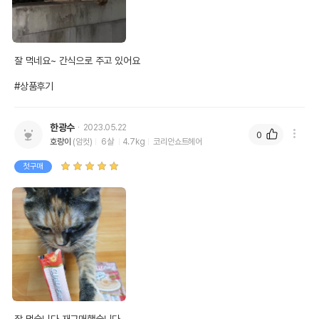
잘 먹네요~ 간식으로 주고 있어요

#상품후기
한광수
2023.05.22
0
호랑이
(암컷)
6살
4.7kg
코리안쇼트헤어
첫구매