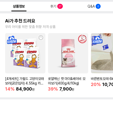
상품정보
후기
Q&A
27
0
Ai가 추천 드려요
우리 아이를 위한 맞춤 취향 저격 상품
[4개세트] 가필드 고양이모래
로얄캐닌 캣 마더&베이비 모
바른벤토모래 6
보라(굵은입자) 4.55kg 카사
아보기(400g/4/10kg)
20%
10,7
바모래
14%
84,900
39%
7,900
원
원