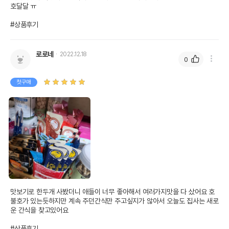
호달달 ㅠ

#상품후기
로로네
2022.12.18
0
첫구매
맛보기로 한두개 사봤더니 애들이 너무 좋아해서 여러가지맛을 다 샀어요 호
불호가 있는듯하지만 계속 주던간식만 주고싶지가 않아서 오늘도 집사는 새로
운 간식을 찾고있어요

#상품후기