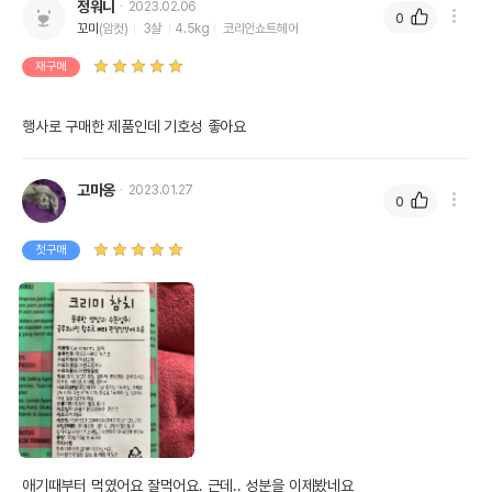
정워니
2023.02.06
0
꼬미
(암컷)
3살
4.5kg
코리안쇼트헤어
재구매
행사로 구매한 제품인데 기호성 좋아요
고마옹
2023.01.27
0
첫구매
애기때부터 먹였어요 잘먹어요. 근데.. 성분을 이제봤네요
