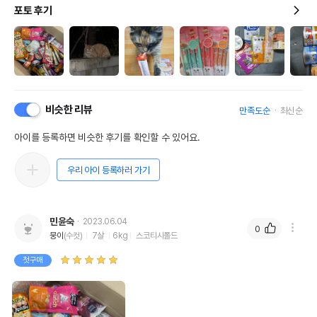
포토 후기
비슷한 리뷰
만족도순
최신순
아이를 등록하면 비슷한 후기를 확인할 수 있어요.
우리 아이 등록하러 가기
민윤숙
2023.06.04
0
뭉이
(수컷)
7살
6kg
스코티시폴드
첫구매