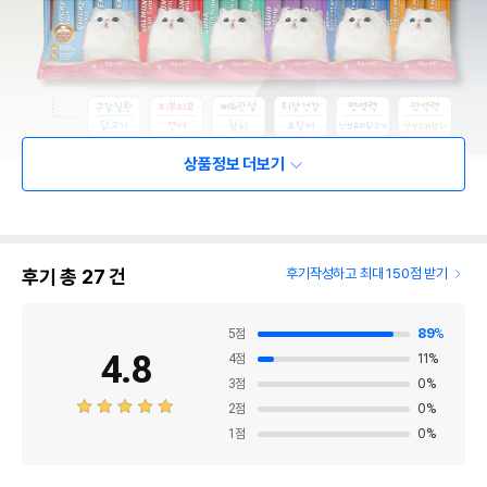
상품정보 더보기
후기 총
27
건
후기작성하고 최대 150점 받기
5
점
89
%
4.8
4
점
11
%
3
점
0
%
2
점
0
%
1
점
0
%