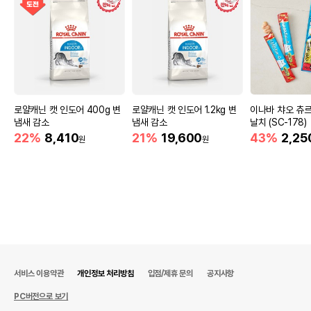
로얄캐닌 캣 인도어 400g 변
로얄캐닌 캣 인도어 1.2kg 변
이나바 챠오 츄
냄새 감소
냄새 감소
날치 (SC-178)
22%
8,410
21%
19,600
43%
2,25
원
원
서비스 이용약관
개인정보 처리방침
입점/제휴 문의
공지사항
PC버전으로 보기