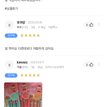
잘 먹습니다.재구매했습니다 .

#상품후기
후추얌
2023.05.15
0
후추
(수컷)
2살
3.3kg
데본렉스
첫구매
잘 먹어요 다른데보다 저렴하게 샀어요
kimmiz
2023.03.11
0
겨울
(암컷)
1살
3kg
브리티시쇼트헤어
첫구매