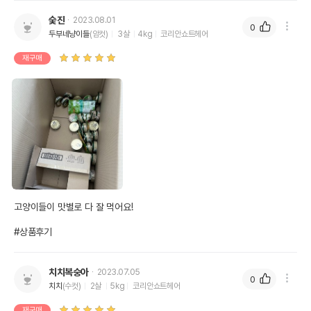
숮진
2023.08.01
0
두부네냥이들
(암컷)
3살
4kg
코리안쇼트헤어
재구매
고양이들이 맛별로 다 잘 먹어요!

#상품후기
치치복숭아
2023.07.05
0
치치
(수컷)
2살
5kg
코리안쇼트헤어
재구매