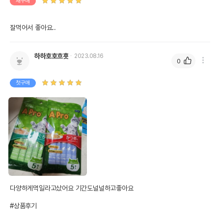
재구매
잘먹어서 좋아요..
하하호호흐흣
2023.08.16
0
첫구매
다양하게먹일라고샀어요 기간도널널하고좋아요

#상품후기