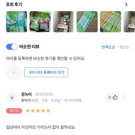
포토 후기
비슷한 리뷰
만족도순
최신순
아이를 등록하면 비슷한 후기를 확인할 수 있어요.
우리 아이 등록하러 가기
콩녹이
2023.10.04
0
콩녹이
(암컷)
3살
4.2kg
미니어처푸들
재구매
길냥이라 이것저것 가리는거 없이 잘먹네요