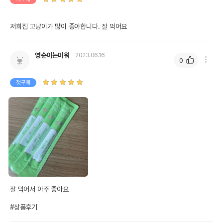
저희집 고냥이가 많이 좋아합니다. 잘 먹어요
영순이는미워
2023.06.16
0
첫구매
잘 먹어서 아주 좋아요

#상품후기