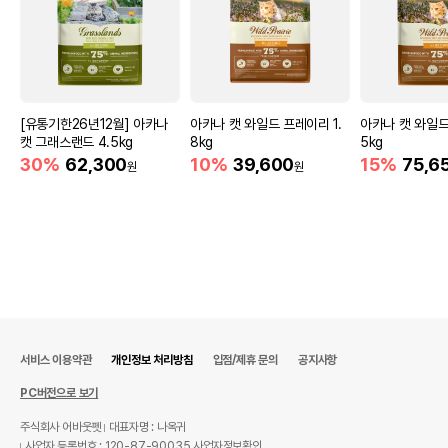
[유통기한26년12월] 아카나
아카나 캣 와일드 프레이리 1.
아카나 캣 와일드
캣 그래스랜드 4.5kg
8kg
5kg
30%
62,300
10%
39,600
15%
75,6
원
원
서비스 이용약관
개인정보 처리방침
입점/제휴 문의
공지사항
PC버전으로 보기
주식회사 어바웃펫
대표자명 : 나옥귀
사업자 등록번호 : 120-87-90035
사업자정보확인