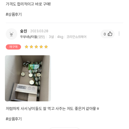
가격도 합리적이고 바로 구매!

#상품후기
숮진
2023.03.28
0
두부네냥이들
(암컷)
3살
4kg
코리안쇼트헤어
재구매
저렴하게 사서 냥이들도 잘 먹고 사주는 저도 좋은거 같아욯ㅎ

#상품후기