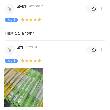
오목잉
2023.06.01
0
상품 필수 정보
첫구매
품명 및 모델명
[1+1] 에이프로 참치 5개입
애들이 챱챱 잘 먹어요
법에 의한 인증,허가 등을
상세페이지 참조
받았음을 확인할수 있는
경우 그에 대한 사항
으악
2023.04.18
0
제조국 또는 원산지
태국
첫구매
PERPECT COMPANION GROUP
제조자,수입품의 경우
수입자를 함께 표기
CO.LTD/(주)마코펫
AS책임자와 전화번호
어바웃펫//1644-9601
또는 소비자상담 관련
전화번호
유통기한이 최소 2026.12.04이거나 그
이후인 상품이 출고됩니다.
유통기한
단, 상품명에 유통기한 명시된 경우, 해당
유통기한을 따릅니다.