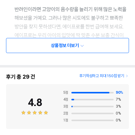
상품정보 더보기
후기 총
29
건
후기작성하고 최대 150점 받기
5
점
90
%
4.8
4
점
7
%
3
점
3
%
2
점
0
%
1
점
0
%