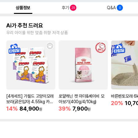
상품정보
후기
Q&A
29
0
Ai가 추천 드려요
우리 아이를 위한 맞춤 취향 저격 상품
[4개세트] 가필드 고양이모래
로얄캐닌 캣 마더&베이비 모
바른벤토모래 6
보라(굵은입자) 4.55kg 카사
아보기(400g/4/10kg)
20%
10,7
바모래
14%
84,900
39%
7,900
원
원