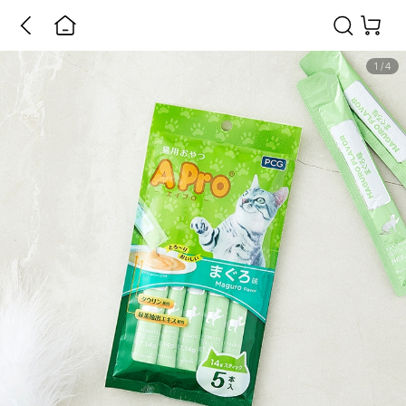
1
/
4