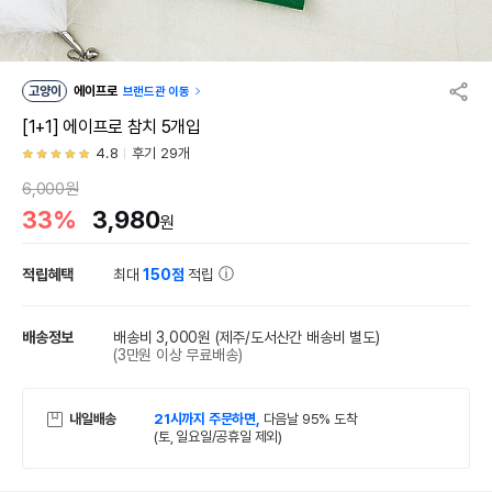
고양이
에이프로
브랜드관 이동
[1+1] 에이프로 참치 5개입
4.8
후기 29개
6,000원
33%
3,980
원
적립혜택
최대
150점
적립
배송정보
배송비 3,000원
(제주/도서산간 배송비 별도)
(3만원 이상 무료배송)
내일배송
21시까지 주문하면,
다음날 95% 도착
(토, 일요일/공휴일 제외)