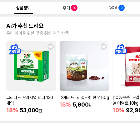
상품정보
후기
Q&A
20
0
Ai가 추천 드려요
우리 아이를 위한 맞춤 취향 저격 상품
그리니즈 오리지널 티니 130
[2개세트] 리얼트릿 한우 50g
[10%쿠폰] 로
개입
엄 어덜트 10kg
15%
5,900
원
증진
18%
53,000
10%
92,9
원