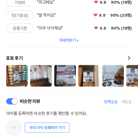
"최고에요"
4.8
90% (19명)
가성비
"잘 먹어요"
4.9
95% (20명)
맛(기호성)
"아주 넉넉해요"
4.8
90% (19명)
유통기한
자세히보기
포토 후기
비슷한 리뷰
만족도순
최신순
아이를 등록하면 비슷한 후기를 확인할 수 있어요.
우리 아이 등록하러 가기