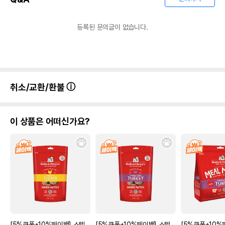
등록된 문의글이 없습니다.
취소/교환/환불
이 상품은 어떠신가요?
[5%쿠폰+10%페이백] 스텔
[5%쿠폰+10%페이백] 스텔
[5%쿠폰+10%