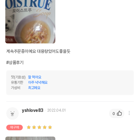
계속주문중이예요 대용량있어도좋을듯

#상품후기
맛(기호성)
잘 먹어요
유통기한
아주 넉넉해요
가성비
최고에요
yshlove83
2022.04.01
0
재구매