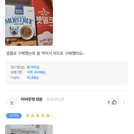
제품 타입
파우치
* 브랜드사에서 제공한 정보로 모든 책임은 브랜드사에 있습니다.
* 해당 정보는 브랜드사 사정에 의해 일부 변경될 수 있습니다.
상품 필수 정보
[12개세트] 뉴트리플랜 모이스트루 황태
품명 및 모델명
영양스프 파우치 60g
샘플로 구매했는데 잘 먹어서 세트로 구매했어요~
법에 의한 인증,허가 등을
상세페이지 참조
받았음을 확인할수 있는
맛(기호성)
잘 먹어요
경우 그에 대한 사항
유통기한
아주 넉넉해요
가성비
최고에요
제조국 또는 원산지
대한민국
제조자,수입품의 경우
(주)동원F&B
수입자를 함께 표기
어바웃펫 회원
2022.05.25
0
AS책임자와 전화번호
어바웃펫//1644-9601
또는 소비자상담 관련
첫구매
전화번호
유통기한이 최소 2026.12.07이거나 그