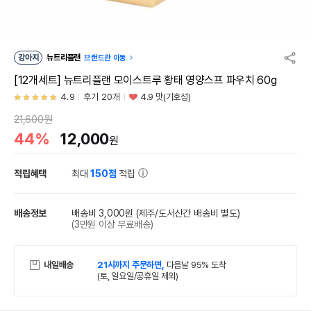
강아지
뉴트리플랜
브랜드관 이동
[12개세트] 뉴트리플랜 모이스트루 황태 영양스프 파우치 60g
4.9
후기 20개
4.9 맛(기호성)
21,600원
44%
12,000
원
적립혜택
최대
150점
적립
배송정보
배송비 3,000원
(제주/도서산간 배송비 별도)
(3만원 이상 무료배송)
내일배송
21시까지 주문하면,
다음날 95% 도착
(토, 일요일/공휴일 제외)