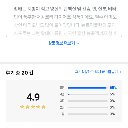
상품정보 더보기
후기 총
20
건
후기작성하고 최대 150점 받기
5
점
95
%
4.9
4
점
5
%
3
점
0
%
2
점
0
%
1
점
0
%