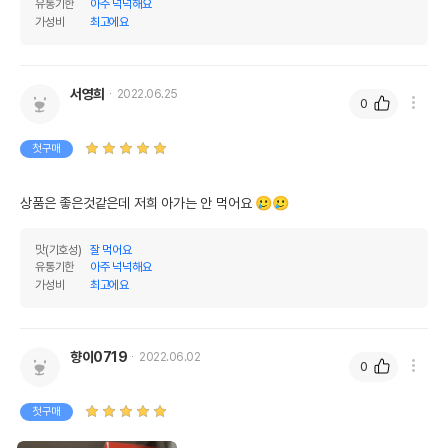
유통기한
아주 넉넉해요
가성비
최고에요
조회분
0.7%
14%
칼슘
0.02%
0.4%
서영희
2022.06.25
인
0.03%
0.6%
0
오메가3
0%
0%
첫구매
오메가6
0%
0%
상품은 좋은것같은데 저희 아가는 안 먹어요 🥲🥲
수분
95%
탄수화물
27%
맛(기호성)
잘 먹어요
유통기한
아주 넉넉해요
기타성분
가성비
최고에요
상세 정보
향이0719
2022.06.02
0
정제수,게맛살,고명지단,황태채,황태엑기스,홍삼
원료구성
농축액,이눌린,타우린,글루코사민염산염,비타민
첫구매
E,변성전분,잔탄검,향미제