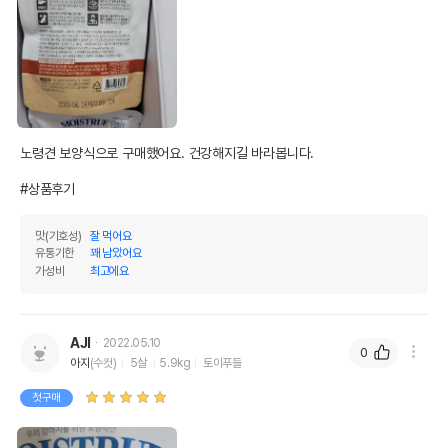
이후인 상품이 출고됩니다.
유통기한
단, 상품명에 유통기한 명시된 경우, 해당
유통기한을 따릅니다.
노령견 보양식으로 구매했어요. 건강해지길 바라봅니다.

#상품후기
맛(기호성)
잘 먹어요
유통기한
꽤 남았어요
가성비
최고에요
AJI
2022.05.10
0
아지
(수컷)
5살
5.9kg
토이푸들
첫구매