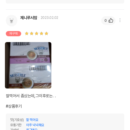
제니루시맘
2023.02.02
0
재구매
잘먹어서 좀샀는데,그이후로는. .

#상품후기
맛(기호성)
잘 먹어요
유통기한
아주 넉넉해요
가성비
최고에요