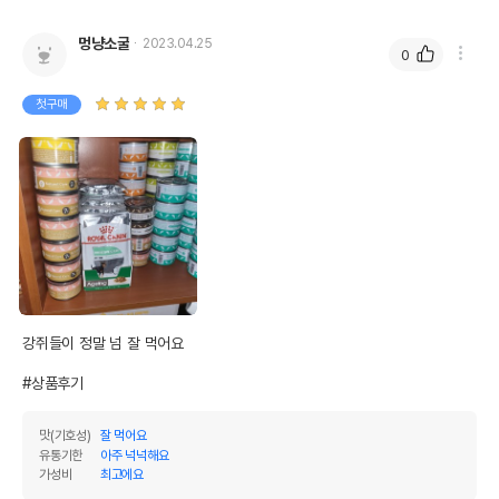
멍냥소굴
2023.04.25
0
첫구매
강쥐들이 정말 넘 잘 먹어요

#상품후기
맛(기호성)
잘 먹어요
유통기한
아주 넉넉해요
가성비
최고에요