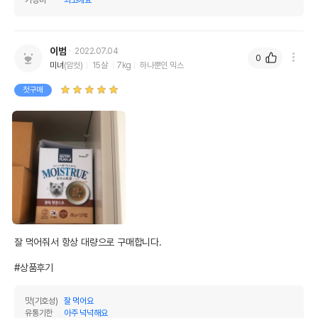
이범
2022.07.04
0
미녀
(암컷)
15살
7kg
하나뿐인 믹스
첫구매
잘 먹어줘서 항상 대량으로 구매합니다. 

#상품후기
맛(기호성)
잘 먹어요
유통기한
아주 넉넉해요