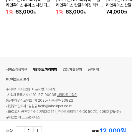
라앤츄이스 츄이스 치킨 디너
라앤츄이스 탄탈라이징 터키
라앤츄이스 탄탈
패티 397g
디너패티 397g
밀믹서 510g
1%
63,000
1%
63,000
74,000
원
원
원
서비스 이용약관
개인정보 처리방침
입점/제휴 문의
공지사항
PC버전으로 보기
주식회사 어바웃펫
대표자명 : 나옥귀
사업자 등록번호 : 120-87-90035
사업자정보확인
통신판매업신고번호 : 제 2025-서울금천-2382호
개인정보관리자 : 김원규 hello@aboutpet.co.kr
서울특별시 금천구 가산디지털2로 144, 현대테라타워 가산DK 507호, 508호 (가산동)
구매안전(에스크로)서비스
© copyright (c) www.aboutpet.co.kr all rights reserved.
12,000
원
수량
합계