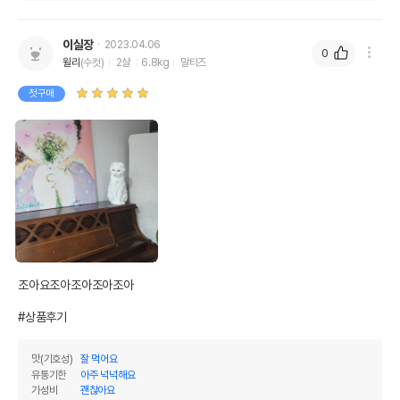
이실장
2023.04.06
0
윌리
(수컷)
2살
6.8kg
말티즈
첫구매
조아요조아조아조아조아

#상품후기
맛(기호성)
잘 먹어요
유통기한
아주 넉넉해요
가성비
괜찮아요