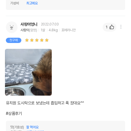
가성비
최고에요
사랑이엉니
2022.07.03
1
사랑이
(암컷)
1살
4.8kg
포메라니안
첫구매
영양정보
제품표기함량
수분제외함량
유치원 도시락으로 보냈는데 흡입하고 퓩 잤대요^^

조단백질
2%
40%
#상품후기
조지방
0.7%
14%
맛(기호성)
잘 먹어요
조섬유질
0.25%
5%