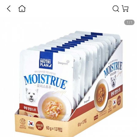
1
/
1