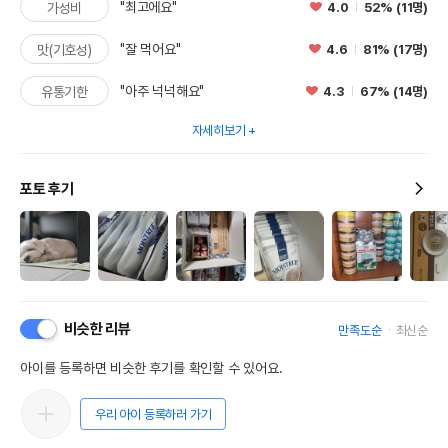
"최고에요"
4.0
52% (11명)
가성비
"잘 먹어요"
4.6
81% (17명)
맛(기호성)
"아주 넉넉해요"
4.3
67% (14명)
유통기한
자세히보기
포토 후기
비슷한 리뷰
만족도순
최신순
아이를 등록하면 비슷한 후기를 확인할 수 있어요.
우리 아이 등록하러 가기