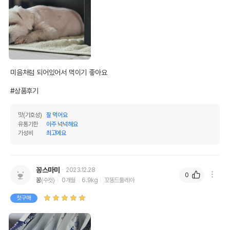
미음처럼 되어있어서 먹이기 좋아요

#상품후기
맛(기호성)
잘 먹어요
유통기한
아주 넉넉해요
가성비
최고에요
꽁스마마
2023.12.28
0
꽁
(수컷)
0개월
6.9kg
꼬똥드툴레아
첫구매