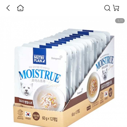
1
/
1