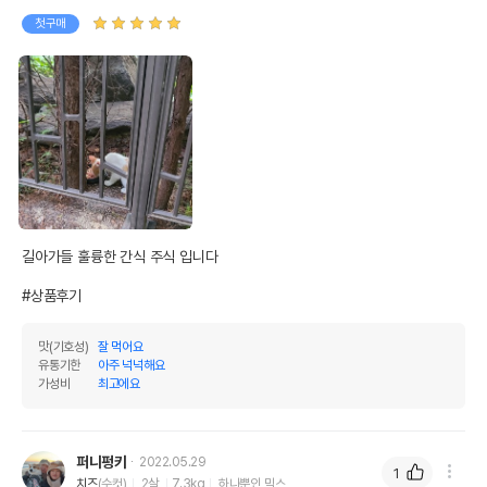
첫구매
길아가들 훌륭한 간식 주식 입니다

#상품후기
맛(기호성)
잘 먹어요
유통기한
아주 넉넉해요
가성비
최고에요
퍼니펑키
2022.05.29
1
치즈
(수컷)
2살
7.3kg
하나뿐인 믹스