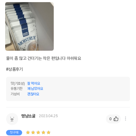
물이 좀 많고 건더기는 작은 편입니다 아쉬워요

#상품후기
맛(기호성)
잘 먹어요
유통기한
꽤 남았어요
가성비
괜찮아요
영양정보
제품표기함량
수분제외함량
멍냥소굴
2023.04.25
0
조단백질
3.5%
70%
조지방
0.7%
14%
첫구매