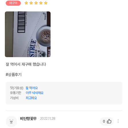
재구매
전화번호
유통기한이 최소 2026.12.03이거나 그
이후인 상품이 출고됩니다.
유통기한
단, 상품명에 유통기한 명시된 경우, 해당
유통기한을 따릅니다.
잘 먹어서 재구매 했습니다

#상품후기
맛(기호성)
잘 먹어요
유통기한
아주 넉넉해요
가성비
최고에요
비단향꽃무
2022.11.28
0