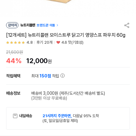
강아지
뉴트리플랜
브랜드관 이동
[12개세트] 뉴트리플랜 모이스트루 닭고기 영양스프 파우치 60g
4.8
후기 20개
4.6 맛(기호성)
21,600원
44%
12,000
원
적립혜택
최대
150점
적립
배송정보
배송비 3,000원
(제주/도서산간 배송비 별도)
(3만원 이상 무료배송)
내일배송
21시까지 주문하면,
다음날 95% 도착
(토, 일요일/공휴일 제외)