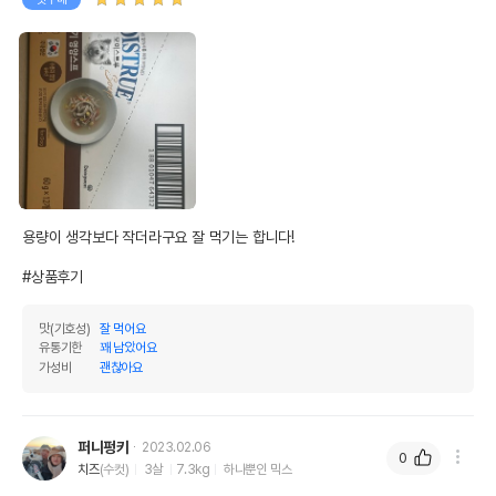
포장상태
파우치
제품 타입
파우치
* 브랜드사에서 제공한 정보로 모든 책임은 브랜드사에 있습니다.
* 해당 정보는 브랜드사 사정에 의해 일부 변경될 수 있습니다.
상품 필수 정보
[12개세트] 뉴트리플랜 모이스트루 닭고기
용량이 생각보다 작더라구요 잘 먹기는 합니다!

품명 및 모델명
영양스프 파우치 60g
#상품후기
법에 의한 인증,허가 등을
상세페이지 참조
받았음을 확인할수 있는
맛(기호성)
잘 먹어요
경우 그에 대한 사항
유통기한
꽤 남았어요
가성비
괜찮아요
제조국 또는 원산지
대한민국
제조자,수입품의 경우
(주)동원F&B
수입자를 함께 표기
퍼니펑키
2023.02.06
0
치즈
(수컷)
3살
7.3kg
하나뿐인 믹스
AS책임자와 전화번호
어바웃펫//1644-9601
또는 소비자상담 관련