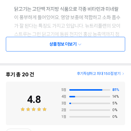
상품정보 더보기
후기 총
20
건
후기작성하고 최대 150점 받기
5
점
81
%
4.8
4
점
14
%
3
점
5
%
2
점
0
%
1
점
0
%