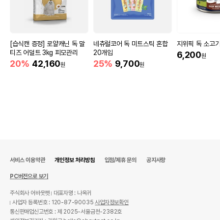
[습식캔 증정] 로얄캐닌 독 말
네츄럴코어 독 미트스틱 혼합
지위픽 독 소고기 
티즈 어덜트 3kg 피모관리
20개입
6,200
원
20%
42,160
25%
9,700
원
원
서비스 이용약관
개인정보 처리방침
입점/제휴 문의
공지사항
PC버전으로 보기
주식회사 어바웃펫
대표자명 : 나옥귀
사업자 등록번호 : 120-87-90035
사업자정보확인
통신판매업신고번호 : 제 2025-서울금천-2382호