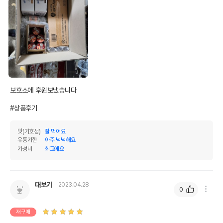
보호소에 후원보냈습니다

#상품후기
맛(기호성)
잘 먹어요
유통기한
아주 넉넉해요
가성비
최고에요
대보기
2023.04.28
0
재구매