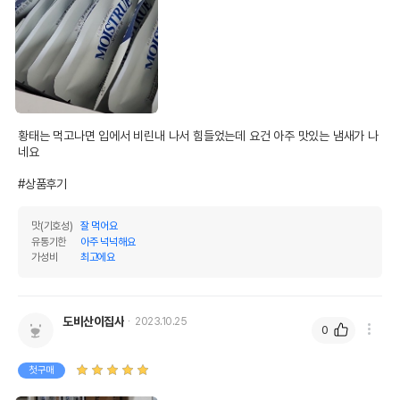
황태는 먹고나면 입에서 비린내 나서 힘들었는데 요건 아주 맛있는 냄새가 나
네요

#상품후기
맛(기호성)
잘 먹어요
유통기한
아주 넉넉해요
가성비
최고에요
도비산이집사
2023.10.25
0
첫구매