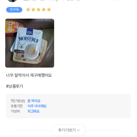
첫구매
너무 잘먹어서 재구매했어요

#상품후기
맛(기호성)
잘 먹어요
유통기한
아주 넉넉해요
가성비
최고에요
후기 더보기