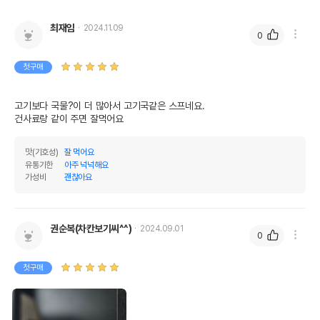
최재임
2024.11.09
0
첫구매
고기보다 국물?이 더 많아서 고기국같은 스프네요.

건사료랑 같이 주면 잘먹어요
맛(기호성)
잘 먹어요
유통기한
아주 넉넉해요
가성비
괜찮아요
권순복(차칸보기씨^^)
2024.09.01
0
첫구매