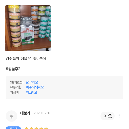
조섬유질
0.01%
0.2%
조회분
0.5%
10%
칼슘
0.01%
0.2%
인
0.03%
0.6%
오메가3
0%
0%
오메가6
0%
0%
강쥐들이 정말 넘 좋아해요 

수분
95%
#상품후기
탄수화물
5.8%
맛(기호성)
잘 먹어요
유통기한
아주 넉넉해요
기타성분
가성비
최고에요
상세 정보
대보기
2023.02.18
0
정제수,닭가슴살,게맛살,고명지단,닭육수농축액,
원료구성
홍삼농축액,이눌린,타우린,글루코사민염산염,비
타민E,변성전분,잔탄검,향미제
첫구매