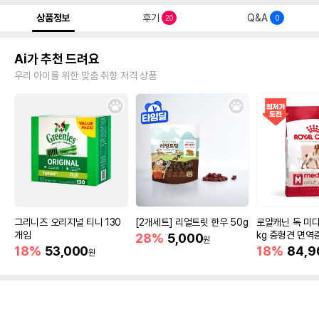
상품정보
후기
Q&A
20
0
Ai가 추천 드려요
우리 아이를 위한 맞춤 취향 저격 상품
그리니즈 오리지널 티니 130
[2개세트] 리얼트릿 한우 50g
로얄캐닌 독 미디
개입
kg 중형견 면역
28%
5,000
원
18%
53,000
18%
84,9
원