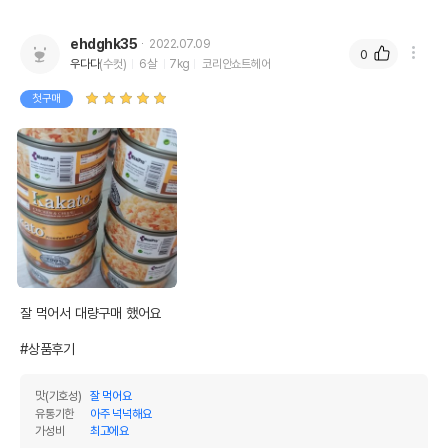
ehdghk35
2022.07.09
0
우다다
(수컷)
6살
7kg
코리안쇼트헤어
첫구매
잘 먹어서 대량구매 했어요

#상품후기
맛(기호성)
잘 먹어요
유통기한
아주 넉넉해요
가성비
최고에요