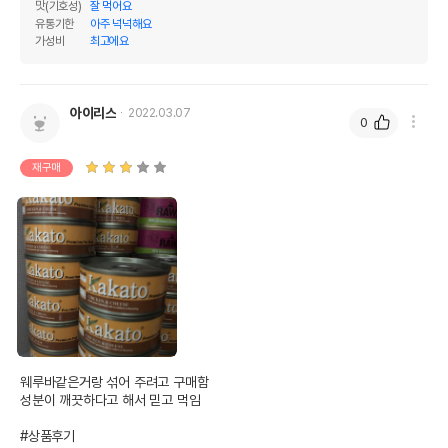
맛(기호성)
잘 먹어요
유통기한
아주 넉넉해요
가성비
최고에요
아이리스
2022.03.07
0
재구매
웨루바같은거랑 섞어 주려고 구매함

성분이 깨끗하다고 해서 믿고 먹임

#상품후기