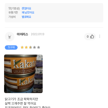
맛(기호성)
괜찮아요
유통기한
꽤 남았어요
가성비
별로예요
아이리스
2022.01.13
0
첫구매
닭고기가 조금 팍팍하지만

살짝 으깨주면 잘 먹어요

치즈덩어리도 많이 들어있고 좋아요
