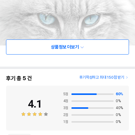
상품정보 더보기
후기 총
5
건
후기작성하고 최대 150점 받기
5
점
60
%
4.1
4
점
0
%
3
점
40
%
2
점
0
%
1
점
0
%