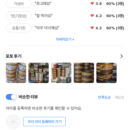
"최고에요"
3.8
60% (3명)
가성비
"잘 먹어요"
4.2
60% (3명)
맛(기호성)
"아주 넉넉해요"
4.2
60% (3명)
유통기한
자세히보기
포토 후기
2
2
비슷한 리뷰
만족도순
최신순
아이를 등록하면 비슷한 후기를 확인할 수 있어요.
우리 아이 등록하러 가기