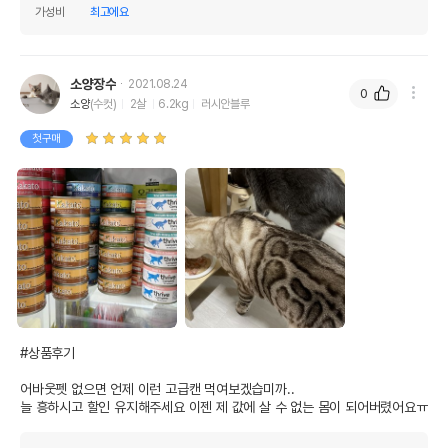
가성비
최고에요
소양장수
2021.08.24
0
소양
(수컷)
2살
6.2kg
러시안블루
첫구매
#상품후기

어바웃펫 없으면 언제 이런 고급캔 먹여보겠습미까..

늘 흥하시고 할인 유지해주세요 이젠 제 값에 살 수 없는 몸이 되어버렸어요ㅠ