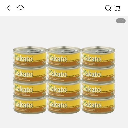
1
/
1