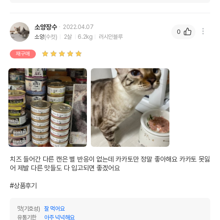
소양장수
2022.04.07
0
소양
(수컷)
2살
6.2kg
러시안블루
재구매
치즈 들어간 다른 캔은 별 반응이 없는데 카카토만 정말 좋아해요 카카토 못잃
어 제발 다른 맛들도 다 입고되면 좋겠어요

#상품후기
맛(기호성)
잘 먹어요
유통기한
아주 넉넉해요