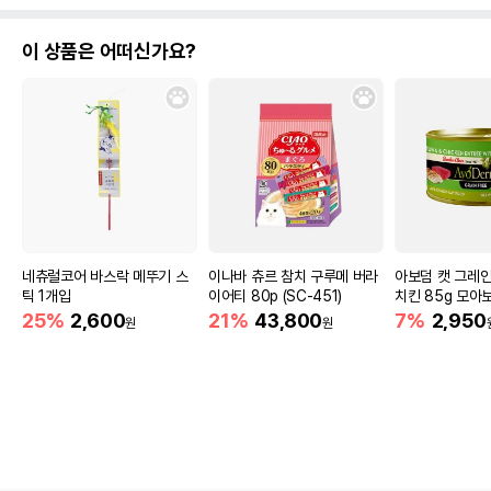
이 상품은 어떠신가요?
네츄럴코어 바스락 메뚜기 스
이나바 츄르 참치 구루메 버라
아보덤 캣 그레
틱 1개입
이어티 80p (SC-451)
치킨 85g 모아
25%
2,600
21%
43,800
7%
2,950
원
원