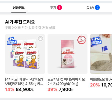
상품정보
후기
Q&A
5
0
Ai가 추천 드려요
우리 아이를 위한 맞춤 취향 저격 상품
[4개세트] 가필드 고양이모래
로얄캐닌 캣 마더&베이비 모
바른벤토모래 6
보라(굵은입자) 4.55kg 카사
아보기(400g/4/10kg)
20%
10,7
바모래
14%
84,900
39%
7,900
원
원