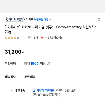
강아지 & 고양이
카카토
브랜드관 이동
[12개세트] 카카토 프리미엄 펫푸드 Complementary 치킨&치즈
70g
4.1
후기 5개
4.2 맛(기호성)
31,200
원
적립혜택
최대
150점
적립
배송정보
무료배송
내일배송
21시까지 주문하면,
다음날 95% 도착
(토, 일요일/공휴일 제외)