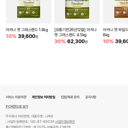
아카나 캣 그래스랜드 1.8kg
[유통기한26년12월] 아카나
아카나 캣 와일드
캣 그래스랜드 4.5kg
8kg
10%
39,600
원
30%
62,300
10%
39,6
원
서비스 이용약관
개인정보 처리방침
입점/제휴 문의
공지사항
PC버전으로 보기
주식회사 어바웃펫
대표자명 : 나옥귀
사업자 등록번호 : 120-87-90035
사업자정보확인
통신판매업신고번호 : 제 2025-서울금천-2382호