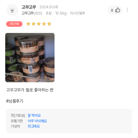
고무고무
2024.01.08
0
고무고무
(암컷)
8살
10.5kg
러시안블루
재구매
고무고무가 젤로 좋아하는 캔 

#상품후기
맛(기호성)
잘 먹어요
유통기한
아주 넉넉해요
가성비
최고에요