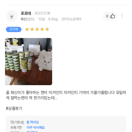
로로네
2023.12.18
0
화신
(암컷)
13살
6.5kg
코리안쇼트헤어
첫구매
울 화신이가 좋아하는 캔이 이거인지 저거인지 기억이 가물가물합니다 유일하
게 잘먹는캔이 딱 한가지있는데..

#상품후기
맛(기호성)
잘 먹어요
유통기한
아주 넉넉해요