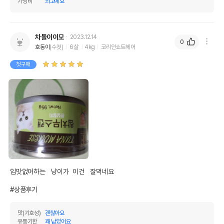
가성비
최고에요
차돌이이모
2023.12.14
0
호동이
(수컷)
6살
4kg
코리안쇼트헤어
첫구매
입맛없어하는   냥이가  이건   잘먹네요  

#상품후기
맛(기호성)
괜찮아요
유통기한
꽤 남았어요