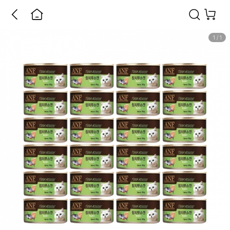
1
/
1