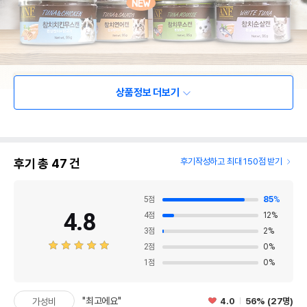
상품정보 더보기
후기 총
47
건
후기작성하고 최대 150점 받기
5
점
85
%
4.8
4
점
12
%
3
점
2
%
2
점
0
%
1
점
0
%
"최고에요"
4.0
56% (27명)
가성비