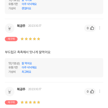
맛(기호성)
잘 먹어요
유통기한
아주 넉넉해요
가성비
괜찮아요
복공주
2023.10.17
0
재구매
부드럽고 촉촉해서 맛나게 잘먹어요 
맛(기호성)
잘 먹어요
유통기한
아주 넉넉해요
가성비
최고에요
복공주
2023.10.17
0
재구매