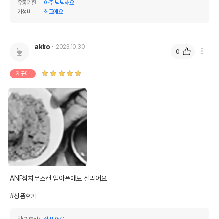
유통기한
아주 넉넉해요
가성비
최고에요
akko
2023.10.30
0
재구매
ANF참치무스캔 입아픈애도 잘먹어요

#상품후기