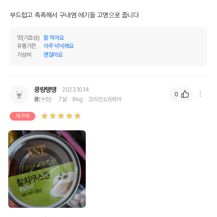
부드럽고 촉촉해서 구내염 애기들 고명으로 줍니다
맛(기호성)
잘 먹어요
유통기한
아주 넉넉해요
가성비
괜찮아요
쿵랑탱땡
2023.10.14
0
쿵
(수컷)
7살
8kg
코리안쇼트헤어
재구매
영양정보
제품표기함량
수분제외함량
조단백질
9%
75%
조지방
0.5%
4.17%
조섬유질
1%
8.33%
조회분
3%
25%