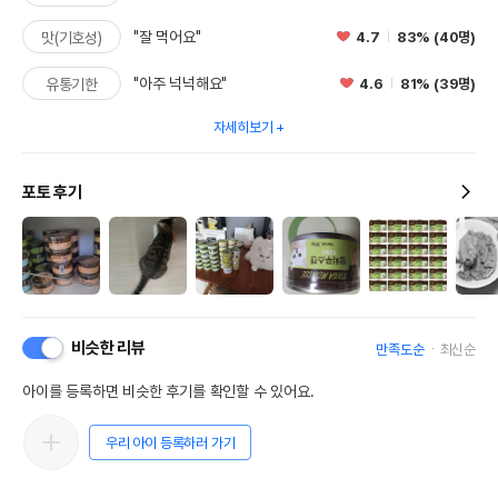
"잘 먹어요"
4.7
83% (40명)
맛(기호성)
"아주 넉넉해요"
4.6
81% (39명)
유통기한
자세히보기
포토 후기
비슷한 리뷰
만족도순
최신순
아이를 등록하면 비슷한 후기를 확인할 수 있어요.
우리 아이 등록하러 가기