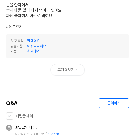
* 브랜드사에서 제공한 정보로 모든 책임은 브랜드사에 있습니다.
물을 안먹어서

* 해당 정보는 브랜드사 사정에 의해 일부 변경될 수 있습니다.
습식에 물 많이 타서 먹이고 있어요

파테 좋아해서 이걸로 먹여요

상품 필수 정보
#상품후기
품명 및 모델명
[24개세트] ANF 고양이 참치무스 캔 95g
맛(기호성)
잘 먹어요
법에 의한 인증,허가 등을
유통기한
아주 넉넉해요
상세페이지 참조
받았음을 확인할수 있는
가성비
최고에요
경우 그에 대한 사항
제조국 또는 원산지
태국
후기 더보기
제조자,수입품의 경우
ANF//펫앤비코리아
수입자를 함께 표기
AS책임자와 전화번호
어바웃펫//1644-9601
또는 소비자상담 관련
Q&A
문의하기
전화번호
유통기한이 최소 2026.12.04이거나 그
비밀글 제외
이후인 상품이 출고됩니다.
유통기한
단, 상품명에 유통기한 명시된 경우, 해당
비밀글입니다.
유통기한을 따릅니다.
리아강
2023.10.25
답변완료