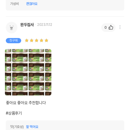
가성비
괜찮아요
완두집사
2023.11.12
0
첫구매
좋아요 좋아요 추천합니다 

#상품후기
맛(기호성)
잘 먹어요