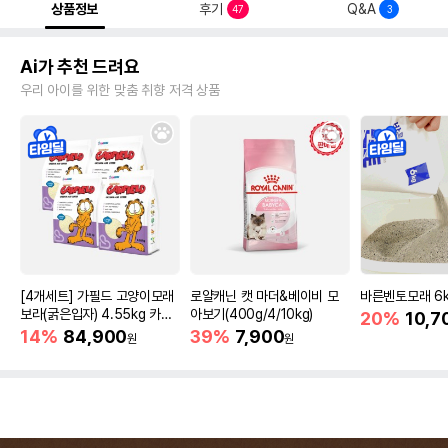
상품정보
후기
Q&A
47
3
Ai가 추천 드려요
우리 아이를 위한 맞춤 취향 저격 상품
[4개세트] 가필드 고양이모래
로얄캐닌 캣 마더&베이비 모
바른벤토모래 6
보라(굵은입자) 4.55kg 카사
아보기(400g/4/10kg)
20%
10,7
바모래
14%
84,900
39%
7,900
원
원