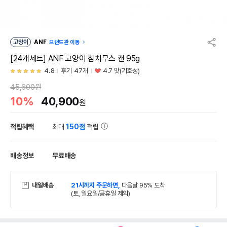
고양이
ANF
브랜드관 이동
[24개세트] ANF 고양이 참치무스 캔 95g
4.8
후기 47개
4.7 맛(기호성)
45,600원
10%
40,900
원
적립혜택
최대
150점
적립
배송정보
무료배송
내일배송
21시까지 주문하면,
다음날 95% 도착
(토, 일요일/공휴일 제외)