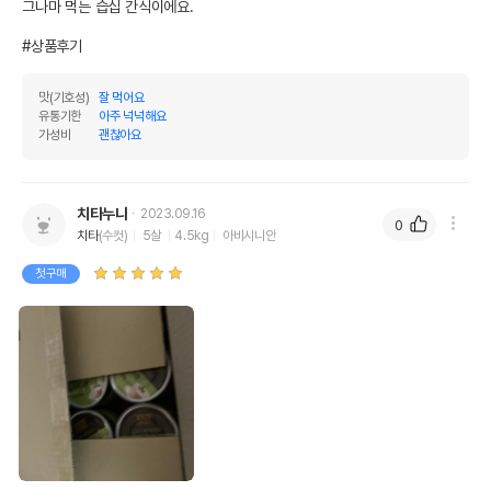
그나마 먹는 습십 간식이에요.

칼슘
0%
0.01%
#상품후기
인
0.1%
0.83%
맛(기호성)
잘 먹어요
오메가3
0%
0%
유통기한
아주 넉넉해요
가성비
괜찮아요
오메가6
0%
0%
수분
88%
치타누나
2023.09.16
0
탄수화물
0%
치타
(수컷)
5살
4.5kg
아비시니안
기타성분
첫구매
상세 정보
원료구성
정제수,젤리,참치(흰살)
제품 타입
캔
권장 연령
생후 3개월 이상