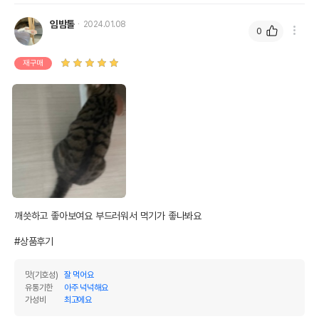
임밤톨
2024.01.08
0
재구매
깨씃하고 좋아보여요 부드러워서 먹기가 좋나봐요

#상품후기
맛(기호성)
잘 먹어요
유통기한
아주 넉넉해요
가성비
최고에요