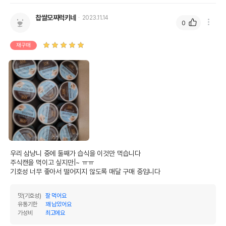
칼슘
0%
0%
찹쌀모찌럭키네
2023.11.14
0
인
0%
0%
재구매
오메가3
0%
0%
오메가6
0%
0%
수분
88%
탄수화물
0%
기타성분
칼슘 0.001%이상, 인 0.1%이하
우리 삼냥니 중에 둘째가 습식을 이것만 먹습니다

상세 정보
주식캔을 먹이고 싶지만|~ ㅠㅠ

기호성 너무 좋아서 떨어지지 않도록 매달 구매 중입니다
원료구성
흰살참치,닭고기,정제수,젤리
제품 타입
캔
맛(기호성)
잘 먹어요
유통기한
꽤 남았어요
권장 연령
3개월 이상
가성비
최고에요