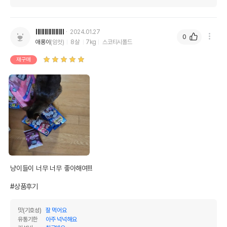
IllIIlllIIIllIII
2024.01.27
0
애롱이
(암컷)
8살
7kg
스코티시폴드
재구매
냥이들이 너무 너무 좋아해여!!!

#상품후기
맛(기호성)
잘 먹어요
유통기한
아주 넉넉해요