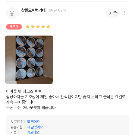
찹쌀모찌럭키네
2024.02.14
0
재구매
어바웃 펫 최고죠 ㅋㅋ

삼냥아치들 기호성이 제일 좋아서 간식캔이지만 끊지 못하고 습식은 요걸로 
계속 구매중입니다

쿠폰 주는 어바웃펫이 최곱니다
맛(기호성)
잘 먹어요
유통기한
꽤 남았어요
가성비
최고에요