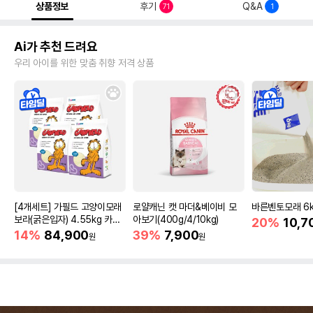
상품정보
후기
Q&A
71
1
Ai가 추천 드려요
우리 아이를 위한 맞춤 취향 저격 상품
[4개세트] 가필드 고양이모래
로얄캐닌 캣 마더&베이비 모
바른벤토모래 6
보라(굵은입자) 4.55kg 카사
아보기(400g/4/10kg)
20%
10,7
바모래
14%
84,900
39%
7,900
원
원