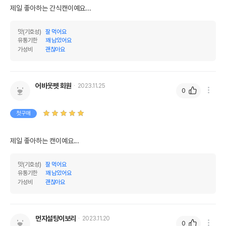
제일 좋아하는 간식캔이예요...
맛(기호성)
잘 먹어요
유통기한
꽤 남았어요
가성비
괜찮아요
어바웃펫 회원
2023.11.25
0
첫구매
제일 좋아하는 캔이예요...
맛(기호성)
잘 먹어요
유통기한
꽤 남았어요
가성비
괜찮아요
먼지설탕이보리
2023.11.20
0