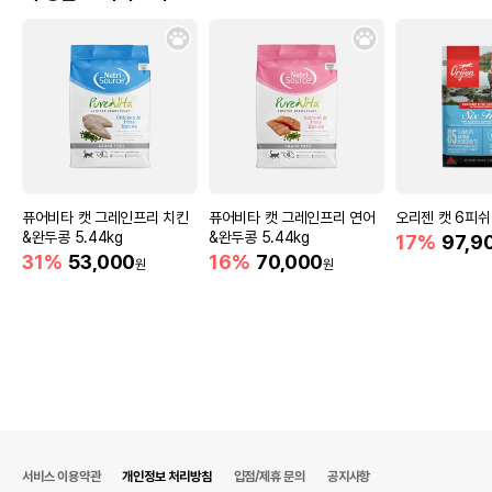
유통기한을 따릅니다.
퓨어비타 캣 그레인프리 치킨
퓨어비타 캣 그레인프리 연어
오리젠 캣 6피쉬 
&완두콩 5.44kg
&완두콩 5.44kg
17%
97,9
31%
53,000
16%
70,000
원
원
서비스 이용약관
개인정보 처리방침
입점/제휴 문의
공지사항