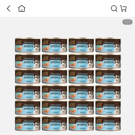
1
/
1