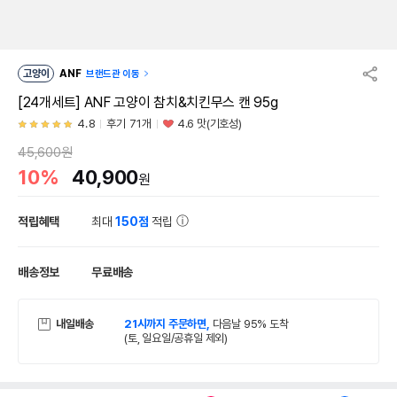
고양이
ANF
브랜드관 이동
[24개세트] ANF 고양이 참치&치킨무스 캔 95g
4.8
후기 71개
4.6 맛(기호성)
45,600원
10%
40,900
원
적립혜택
최대
150점
적립
배송정보
무료배송
내일배송
21시까지 주문하면,
다음날 95% 도착
(토, 일요일/공휴일 제외)