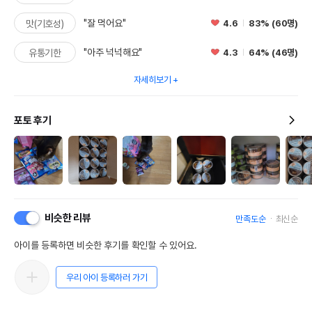
"잘 먹어요"
4.6
83% (60명)
맛(기호성)
"아주 넉넉해요"
4.3
64% (46명)
유통기한
자세히보기
포토 후기
비슷한 리뷰
만족도순
최신순
아이를 등록하면 비슷한 후기를 확인할 수 있어요.
우리 아이 등록하러 가기