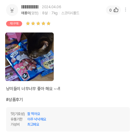
IllIIlllIIIllIII
2024.04.06
0
애롱이
(암컷)
8살
7kg
스코티시폴드
재구매
냥이들이 너무너무 좋아 해요 ~~!!

#상품후기
맛(기호성)
잘 먹어요
유통기한
아주 넉넉해요
가성비
최고에요