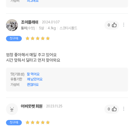
가성비
최고에요
조이플래쉬
2024.01.07
0
동이
(수컷)
5살
4.1kg
스코티시폴드
첫구매
엄청 좋아해서 매일 주고 있어요 

시간 맞춰서 달라고 먼저 찾아와요
맛(기호성)
잘 먹어요
유통기한
꽤 남았어요
가성비
괜찮아요
어바웃펫 회원
2023.11.25
0
첫구매