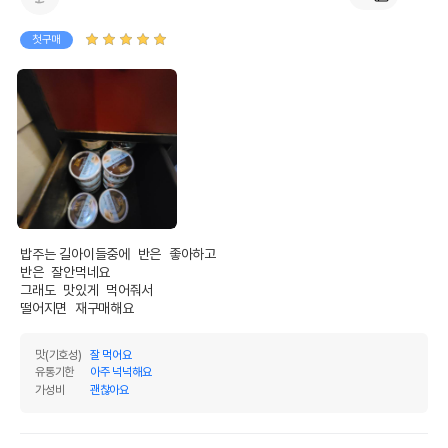
첫구매
밥주는 길아이들중에  반은  좋아하고

반은  잘안먹네요

그래도  맛있게  먹어줘서

떨어지면  재구매해요
맛(기호성)
잘 먹어요
유통기한
아주 넉넉해요
가성비
괜찮아요