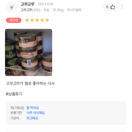
고무고무
2023.11.16
0
고무고무
(암컷)
8살
10.5kg
러시안블루
재구매
고무고무가 젤로 좋아하는 식사

#상품후기
맛(기호성)
잘 먹어요
유통기한
아주 넉넉해요
가성비
최고에요