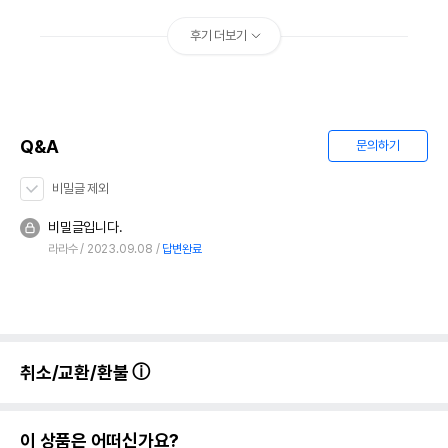
* 브랜드사에서 제공한 정보로 모든 책임은 브랜드사에 있습니다.
* 해당 정보는 브랜드사 사정에 의해 일부 변경될 수 있습니다.
후기 더보기
상품 필수 정보
[24개세트] ANF 고양이 참치&치킨무스 캔
품명 및 모델명
95g
Q&A
문의하기
법에 의한 인증,허가 등을
상세페이지 참조
받았음을 확인할수 있는
비밀글 제외
경우 그에 대한 사항
비밀글입니다.
제조국 또는 원산지
태국
라라수
2023.09.08
답변완료
제조자,수입품의 경우
ANF//펫앤비코리아
수입자를 함께 표기
AS책임자와 전화번호
어바웃펫//1644-9601
또는 소비자상담 관련
전화번호
취소/교환/환불
유통기한이 최소 2026.12.05이거나 그
이후인 상품이 출고됩니다.
유통기한
단, 상품명에 유통기한 명시된 경우, 해당
이 상품은 어떠신가요?