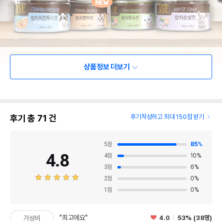
상품정보 더보기
후기 총
71
건
후기작성하고 최대 150점 받기
5
점
85
%
4.8
4
점
10
%
3
점
6
%
2
점
0
%
1
점
0
%
"최고에요"
4.0
53% (38명)
가성비