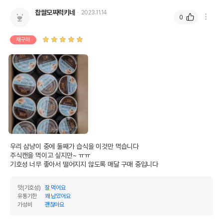
찹쌀모찌럭키네
2023.11.14
0
재구매
영양정보
우리 삼냥이 중에 둘째가 습식을 이것만 먹습니다

제품표기함량
수분제외함량
주식캔을 먹이고 싶지만~ ㅠㅠ

기호성 너무 좋아서 떨어지지 않도록 매달 구매 중입니다
조단백질
9%
75%
조지방
0.4%
3.33%
맛(기호성)
잘 먹어요
유통기한
꽤 남았어요
조섬유질
1%
8.33%
가성비
괜찮아요
조회분
3%
25%