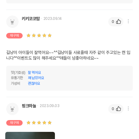
키키코코맘
2023.09.14
0
재구매
길냥이 아이들이 잘먹어요~~^^길냥이들 사료줄때 자주 같이 주고있는 캔 입
니다^^이벤트도 많이 해주세요^^얘들이 넘좋아하네요~~
맛(기호성)
잘 먹어요
유통기한
꽤 남았어요
가성비
괜찮아요
핑크하늘
2023.09.03
0
재구매