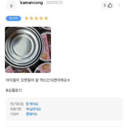
kamancong
2023.10.22
0
첫구매
아이들이 오랫동야 잘 먹는간식캔이예요ㅎ

#상품후기
맛(기호성)
잘 먹어요
유통기한
꽤 남았어요
가성비
괜찮아요