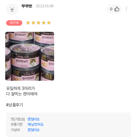
뿌뿌뽀
2023.10.06
0
재구매
유일하게 3마리가

다 잘먹는 캔이에여

#상품후기
맛(기호성)
괜찮아요
유통기한
꽤 남았어요
가성비
괜찮아요