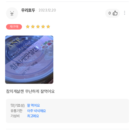
우리호두
2023.12.20
0
재구매
참치게살캔 무난하게 잘먹어요
맛(기호성)
잘 먹어요
유통기한
아주 넉넉해요
가성비
최고에요