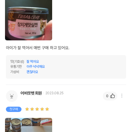
아이가 잘 먹어서 매번 구매 하고 있어요.
맛(기호성)
잘 먹어요
유통기한
아주 넉넉해요
가성비
괜찮아요
어바웃펫 회원
2023.08.25
0
첫구매