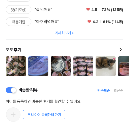
"잘 먹어요"
4.5
73% (135명)
맛(기호성)
"아주 넉넉해요"
4.2
61% (114명)
유통기한
자세히보기
포토 후기
비슷한 리뷰
만족도순
최신순
아이를 등록하면 비슷한 후기를 확인할 수 있어요.
우리 아이 등록하러 가기