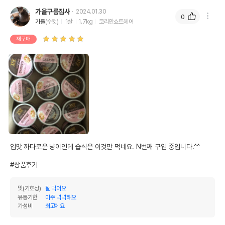
가을구름집사
2024.01.30
0
가을
(수컷)
1살
1.7kg
코리안쇼트헤어
재구매
입맛 까다로운 냥이인데 습식은 이것만 먹네요. N번째 구입 중입니다.^^

#상품후기
맛(기호성)
잘 먹어요
유통기한
아주 넉넉해요
가성비
최고에요