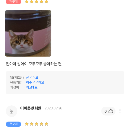
재구매
칼슘
0%
0.02%
인
0.5%
3.85%
오메가3
0%
0%
오메가6
0%
0%
수분
87%
탄수화물
0%
집아이 길아이 모두모두 좋아하는 캔
기타성분
맛(기호성)
잘 먹어요
유통기한
아주 넉넉해요
가성비
최고에요
상세 정보
원료구성
정제수,게맛살,젤리,비타민E,참치(흰살)
어바웃펫 회원
2023.07.26
제품 타입
캔
0
권장 연령
생후 3개월 이상
첫구매