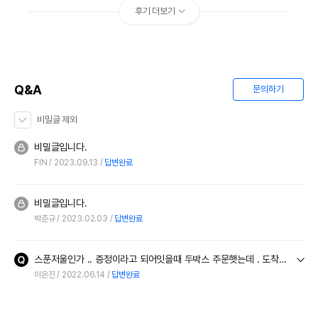
유통기한을 따릅니다.
후기 더보기
Q&A
문의하기
비밀글 제외
비밀글입니다.
FIN
2023.09.13
답변완료
비밀글입니다.
박준규
2023.02.03
답변완료
스푼저울인가 .. 증정이라고 되어잇을때 두박스 주문햇는데 . 도착햇는데 ㅡ 증정품이 없어요
이은진
2022.06.14
답변완료