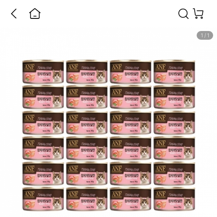
1
/
1