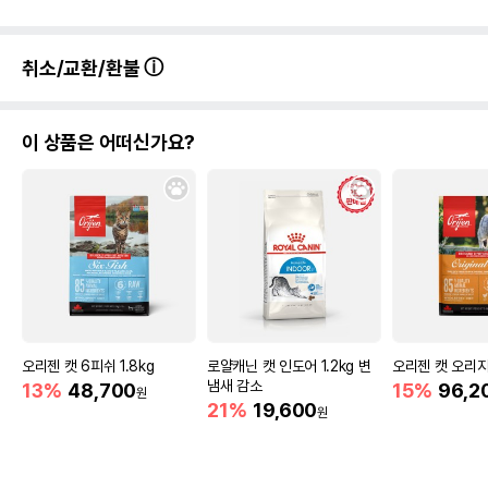
취소/교환/환불
이 상품은 어떠신가요?
오리젠 캣 6피쉬 1.8kg
로얄캐닌 캣 인도어 1.2kg 변
오리젠 캣 오리지널
냄새 감소
13%
48,700
15%
96,2
원
21%
19,600
원