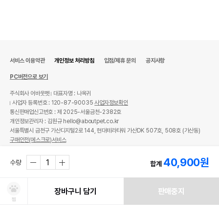
서비스 이용약관
개인정보 처리방침
입점/제휴 문의
공지사항
PC버전으로 보기
주식회사 어바웃펫
대표자명 : 나옥귀
사업자 등록번호 : 120-87-90035
사업자정보확인
통신판매업신고번호 : 제 2025-서울금천-2382호
개인정보관리자 : 김원규 hello@aboutpet.co.kr
서울특별시 금천구 가산디지털2로 144, 현대테라타워 가산DK 507호, 508호 (가산동)
구매안전(에스크로)서비스
© copyright (c) www.aboutpet.co.kr all rights reserved.
40,900
원
수량
합계
장바구니 담기
판매중지
찜