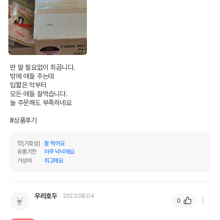
딴 말 필요없이 최곱니다.

밖에 애들 주는데

입짧은 악부터

모든 애들 잘먹습니다.

늘 주문해도 부족하네요

#상품후기
영양정보
맛(기호성)
잘 먹어요
제품표기함량
수분제외함량
유통기한
아주 넉넉해요
가성비
최고에요
조단백질
10%
76.92%
조지방
0.2%
1.54%
우리호두
2023.08.04
조섬유질
2.4%
18.46%
0
조회분
2%
15.38%