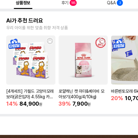
상품정보
후기
Q&A
185
3
Ai가 추천 드려요
우리 아이를 위한 맞춤 취향 저격 상품
[4개세트] 가필드 고양이모래
로얄캐닌 캣 마더&베이비 모
바른벤토모래 6
보라(굵은입자) 4.55kg 카사
아보기(400g/4/10kg)
20%
10,7
바모래
14%
84,900
39%
7,900
원
원