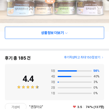
상품정보 더보기
후기 총
185
건
후기작성하고 최대 150점 받기
5
점
56
%
4.4
4
점
40
%
3
점
3
%
2
점
0
%
1
점
0
%
"괜찮아요"
3.5
74% (137명)
가성비