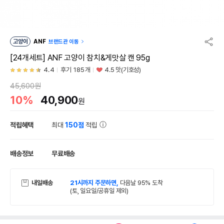
고양이
ANF
브랜드관 이동
[24개세트] ANF 고양이 참치&게맛살 캔 95g
4.4
후기 185개
4.5 맛(기호성)
45,600원
10%
40,900
원
적립혜택
최대
150점
적립
배송정보
무료배송
내일배송
21시까지 주문하면,
다음날 95% 도착
(토, 일요일/공휴일 제외)