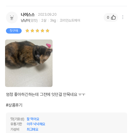
나이스스
2023.09.20
0
냥냥이
(암컷)
2살
3kg
코리안쇼트헤어
첫구매
엄청 좋아하긴하는데 그전에 잇던걸 안묵네요 ㅜㅜ

#상품후기
맛(기호성)
잘 먹어요
유통기한
아주 넉넉해요
가성비
최고에요