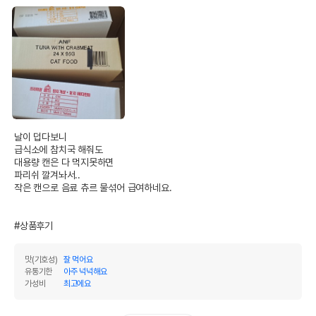
* 브랜드사에서 제공한 정보로 모든 책임은 브랜드사에 있습니다.
* 해당 정보는 브랜드사 사정에 의해 일부 변경될 수 있습니다.
상품 필수 정보
[24개세트] ANF 고양이 참치&게맛살 캔
품명 및 모델명
95g
법에 의한 인증,허가 등을
상세페이지 참조
받았음을 확인할수 있는
날이 덥다보니

경우 그에 대한 사항
급식소에 참치국 해줘도

대용량 캔은 다 먹지못하면

제조국 또는 원산지
태국
파리쉬 깔겨놔서..

작은 캔으로 음료 츄르 물섞어 급여하네요.

제조자,수입품의 경우
ANF//펫앤비코리아
수입자를 함께 표기
#상품후기
AS책임자와 전화번호
어바웃펫//1644-9601
또는 소비자상담 관련
전화번호
맛(기호성)
잘 먹어요
유통기한
아주 넉넉해요
유통기한이 최소 2026.12.04이거나 그
가성비
최고에요
이후인 상품이 출고됩니다.
유통기한
단, 상품명에 유통기한 명시된 경우, 해당