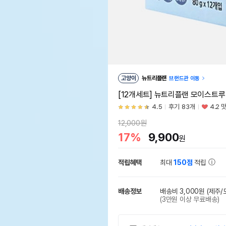
고양이
뉴트리플랜
브랜드관 이동
[12개세트] 뉴트리플랜 모이스트루
4.5
후기 83개
4.2 
12,000원
17%
9,900
원
적립혜택
최대
150점
적립
배송정보
배송비 3,000원
(제주/
(3만원 이상 무료배송)