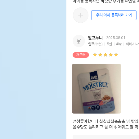
아이를 등록하면 비슷한 후기를 확인할 수
우리 아이 등록하러 가기
알프누나
2025.08.01
알프
(수컷)
5살
4kg
아비시니
재구매
엄청좋아합니다 챱챱챱챱춉춉춉 넘 맛있
음수량도 늘리려고 물 더 섞어줘도 잘 