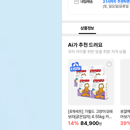
내일배송
21시까지 주문하면
(토, 일요일/공휴일 
상품정보
Ai가 추천 드려요
우리 아이를 위한 맞춤 취향 저격 상품
[4개세트] 가필드 고양이모래
로얄캐
보라(굵은입자) 4.55kg 카사
아보기(
바모래
14%
84,900
39
원