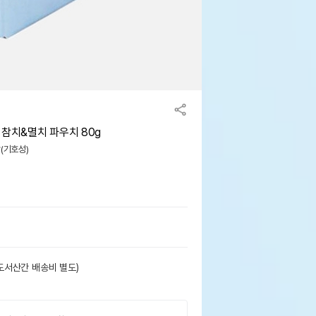
 참치&멸치 파우치 80g
맛(기호성)
도서산간 배송비 별도)