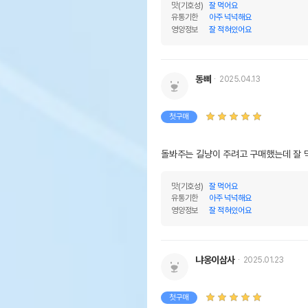
맛(기호성)
잘 먹어요
유통기한
아주 넉넉해요
영양정보
잘 적혀있어요
동삐
2025.04.13
첫구매
돌봐주는 길냥이 주려고 구매했는데 잘 
맛(기호성)
잘 먹어요
유통기한
아주 넉넉해요
영양정보
잘 적혀있어요
냐옹이삼사
2025.01.23
첫구매