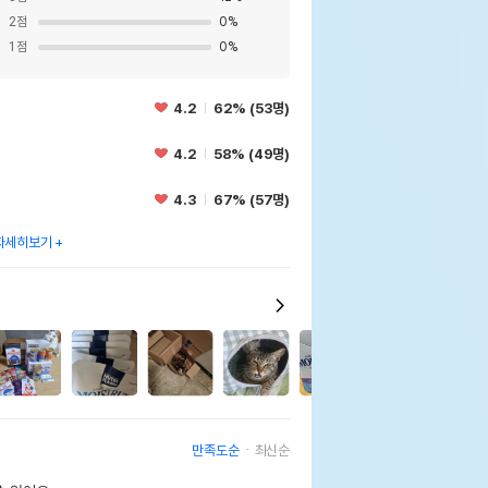
2
점
0
%
1
점
0
%
4.2
62% (53명)
4.2
58% (49명)
4.3
67% (57명)
자세히보기
5
만족도순
최신순