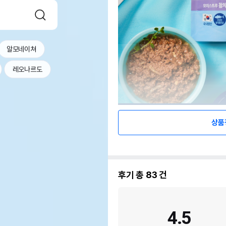
알모네이쳐
레오나르도
상품
후기 총
83
건
4.5