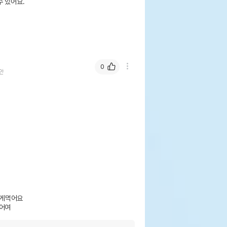
 있어요.
0
안
게먹어요

먹어여