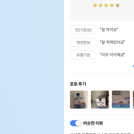
"잘 먹어요"
맛(기호성)
"잘 적혀있어요"
영양정보
"아주 넉넉해요"
유통기한
포토 후기
비슷한 리뷰