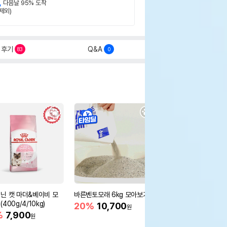
,
다음날 95% 도착
제외)
후기
Q&A
83
0
닌 캣 마더&베이비 모
바른벤토모래 6kg 모아보기
로얄캐닌 캣 인도어 4k
400g/4/10kg)
새 감소
20%
10,700
원
%
7,900
16%
55,000
원
원