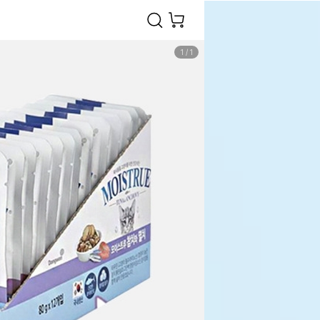
1
/
1