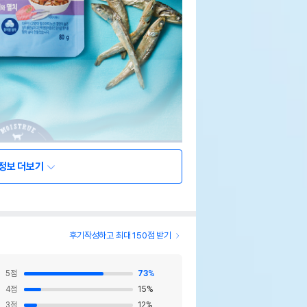
정보 더보기
후기작성하고 최대 150점 받기
5
점
73
%
4
점
15
%
3
점
12
%