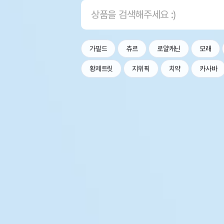
가필드
츄르
로얄캐닌
모래
황제트릿
지위픽
치약
카사바