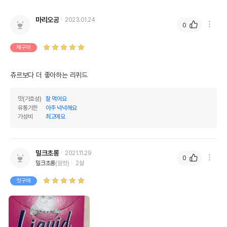
마리오공
2023.01.24
0
재구매
츄르보다 더 좋아하는 리퀴드
맛(기호성)
잘 먹어요
유통기한
아주 넉넉해요
가성비
최고에요
밀크초롱
2021.11.29
0
밀크초롱
(암컷)
2살
첫구매