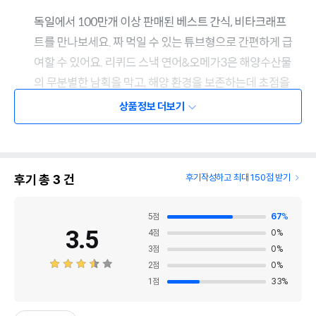
상품정보 더보기
후기 총
3
건
후기작성하고 최대 150점 받기
5
점
67
%
3.5
4
점
0
%
3
점
0
%
2
점
0
%
1
점
33
%