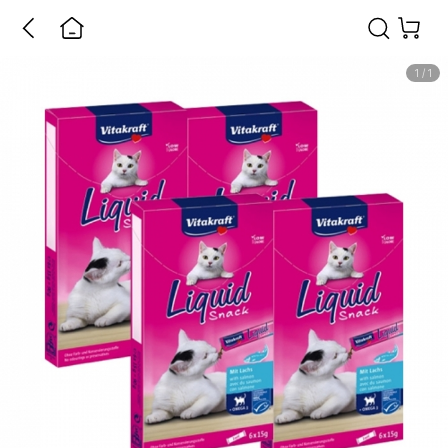
1
/
1