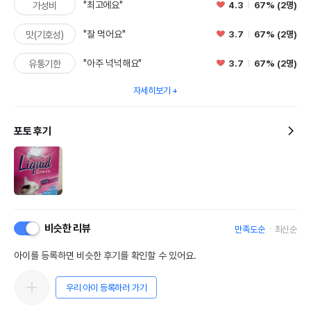
"최고에요"
4.3
67% (2명)
가성비
"잘 먹어요"
3.7
67% (2명)
맛(기호성)
"아주 넉넉해요"
3.7
67% (2명)
유통기한
자세히보기
포토 후기
비슷한 리뷰
만족도순
최신순
아이를 등록하면 비슷한 후기를 확인할 수 있어요.
우리 아이 등록하러 가기