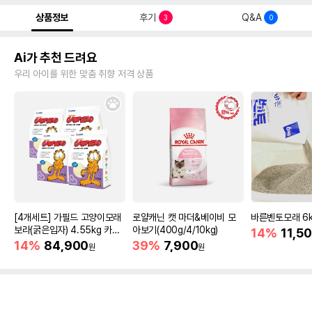
상품정보
후기
Q&A
3
0
Ai가 추천 드려요
우리 아이를 위한 맞춤 취향 저격 상품
[4개세트] 가필드 고양이모래
로얄캐닌 캣 마더&베이비 모
바른벤토모래 6
보라(굵은입자) 4.55kg 카사
아보기(400g/4/10kg)
14%
11,5
바모래
14%
84,900
39%
7,900
원
원