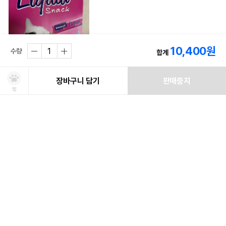
10,400
원
수량
합계
잘먹네요. 츄르처럼 좋아합니다. 울 밀크가 비타크래프트 제품을 좋아하네요

장바구니 담기
판매중지
#상품후기
찜
맛(기호성)
잘 먹어요
유통기한
아주 넉넉해요
처방사료 주문 시 확인해주세요!
쿠폰보기
적립혜택
취소/ 교환/ 환불
유통기한 임박 상품
최저가 도전 상품
AI검색
AI검색
가성비
최고에요
유통기한이 임박한 상품을 파격적인 특가로 구매할 수 있습니다.
최저가 도전 상품은 쿠폰 할인 대상에서 제외될 수 있습니다.
배송/교환/환불 안내
신선도를
동물병원 정보
*
적립금
유지하고 철저하게 검사 후 배송하오니 안심하고 주문하세요!
• 취소/반품/교환 접수는 [ MY > 나의 쇼핑정보 > 주문/배송 ] 페이지에서
뚜까미
2022.02.16
쿠폰 모두 받기
0
포토후기 작성 시
150
판매기준: 유통기한 4개월~ 2개월 전 상품
점
신청이 가능합니다.
유통기한 1개월 이내 상품은 폐기처분
일반후기 작성 시
50
점
* 동물병원 정보는 한번만 입력하시면 됩니다.
첫구매
배송
• 배송기간은 주문일(결제완료)로부터 2~7일 정도 소요될 수 있습니다.
수의사 처방여부
*
유통기한 임박싱품으로 구매한것도 아닌데 만든지 거의 2년된 유통기한 임박
(영업일 및 일반택배 기준)
담당 수의사로부터 해당 사료를 처방 받으셨나요?
싱품으로 보내주셨네요 아이들즈면서도 찝찝 했는데 안먹어서 그냥 버리려구
• 배송비는 판매자 기준에 따라 무료배송 또는 배송비가 부과됩니다.