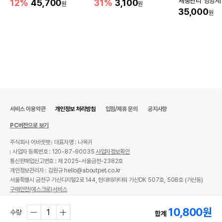
체중관리 영양제 
12%
45,700
31%
3,100
원
원
35,000
원
서비스 이용약관
개인정보 처리방침
입점/제휴 문의
공지사항
PC버전으로 보기
주식회사 어바웃펫
대표자명 : 나옥귀
사업자 등록번호 : 120-87-90035
사업자정보확인
통신판매업신고번호 : 제 2025-서울금천-2382호
개인정보관리자 : 김원규 hello@aboutpet.co.kr
서울특별시 금천구 가산디지털2로 144, 현대테라타워 가산DK 507호, 508호 (가산동)
구매안전(에스크로)서비스
© copyright (c) www.aboutpet.co.kr all rights reserved.
10,800
원
수량
합계