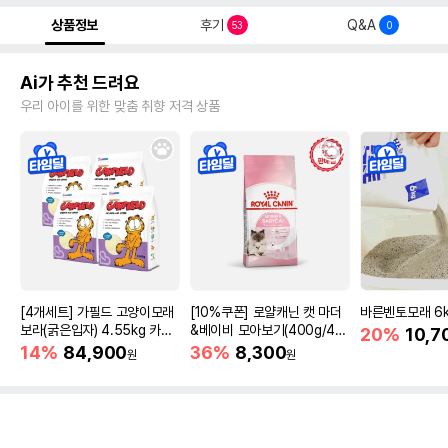
상품정보
후기
Q&A
53
0
Ai가 추천 드려요
우리 아이를 위한 맞춤 취향 저격 상품
[4개세트] 가필드 고양이모래
[10%쿠폰] 로얄캐닌 캣 마더
바른벤토모래 6
보라(굵은입자) 4.55kg 카사
&베이비 모아보기(400g/4/1
20%
10,7
바모래
0kg)
14%
84,900
36%
8,300
원
원