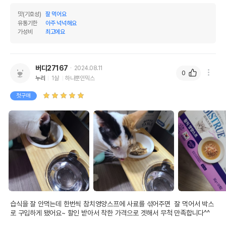
맛(기호성)
잘 먹어요
유통기한
아주 넉넉해요
가성비
최고에요
버디27167
2024.08.11
0
누리
1살
하나뿐인믹스
첫구매
습식을 잘 안먹는데 한번씩 참치영양스프에 사료를 섞어주면  잘 먹어서 박스
로 구입하게 됐어요~ 할인 받아서 착한 가격으로 겟해서 무척 만족합니다^^
