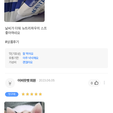
조지방
0.15%
3%
조섬유질
0.01%
0.2%
조회분
0.6%
12%
날씨가 더워 뉴트리파우치 스프

칼슘
0.02%
0.4%
좋아하네요

인
0.03%
0.6%
#상품후기
오메가3
0%
0%
맛(기호성)
잘 먹어요
유통기한
아주 넉넉해요
오메가6
0%
0%
가성비
괜찮아요
수분
95%
탄수화물
4.8%
어바웃펫 회원
2023.06.05
0
기타성분
첫구매
상세 정보
정제수,참치,게맛살,가쓰오부시,참치자숙농축액,