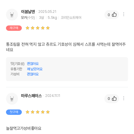
이봄날엔
2025.05.21
0
모카
(수컷)
3살
5.5kg
코리안쇼트헤어
재구매
통조림을 전혀 먹지 않고 츄르도 기호성이 심해서 스프를 사먹는데 잘먹어주
네요 
맛(기호성)
괜찮아요
유통기한
꽤 남았어요
가성비
괜찮아요
마루스페이스
2024.11.11
0
첫구매
늘잘먹고가성비좋아요