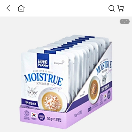
1
/
1