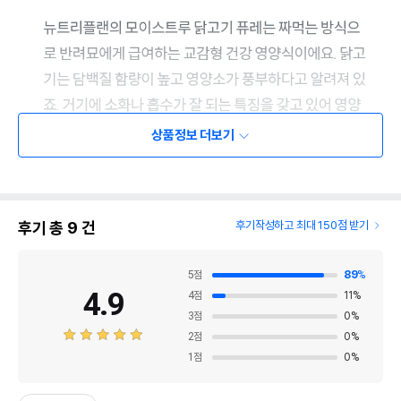
상품정보 더보기
후기 총
9
건
후기작성하고 최대 150점 받기
5
점
89
%
4.9
4
점
11
%
3
점
0
%
2
점
0
%
1
점
0
%