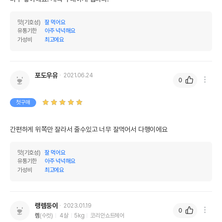
맛(기호성)
잘 먹어요
유통기한
아주 넉넉해요
가성비
최고에요
포도우유
2021.06.24
0
첫구매
간편하게 위쪽만 잘라서 줄수있고 너무 잘먹어서 다행이에요
맛(기호성)
잘 먹어요
유통기한
아주 넉넉해요
가성비
최고에요
랭렘둥이
2023.01.19
0
렘
(수컷)
4살
5kg
코리안쇼트헤어