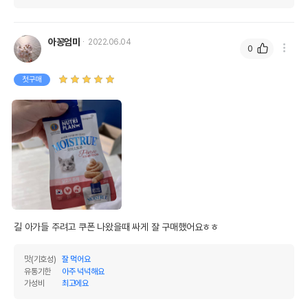
아꽁엄마
2022.06.04
0
첫구매
길 아가들 주려고 쿠폰 나왔을때 싸게 잘 구매했어요ㅎㅎ
맛(기호성)
잘 먹어요
유통기한
아주 넉넉해요
가성비
최고에요