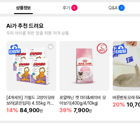
상품정보
후기
Q&A
9
0
Ai가 추천 드려요
우리 아이를 위한 맞춤 취향 저격 상품
[4개세트] 가필드 고양이모래
로얄캐닌 캣 마더&베이비 모
바른벤토모래 6
보라(굵은입자) 4.55kg 카사
아보기(400g/4/10kg)
20%
10,7
바모래
14%
84,900
39%
7,900
원
원