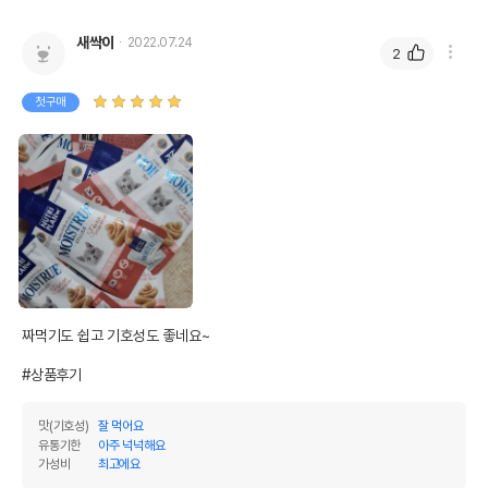
새싹이
2022.07.24
2
첫구매
짜먹기도 쉽고 기호성도 좋네요~ 

#상품후기
맛(기호성)
잘 먹어요
유통기한
아주 넉넉해요
가성비
최고에요