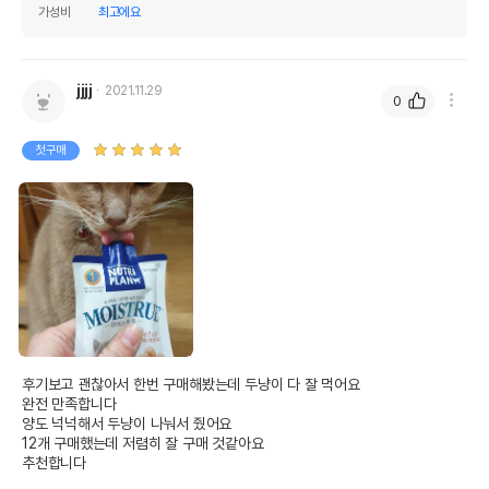
가성비
최고에요
jjjj
2021.11.29
0
첫구매
영양정보
제품표기함량
수분제외함량
조단백질
8.5%
56.67%
조지방
10%
66.67%
조섬유질
0.65%
4.33%
후기보고 괜찮아서 한번 구매해봤는데 두냥이 다 잘 먹어요 

조회분
0.65%
4.33%
완전 만족합니다 

양도 넉넉해서 두냥이 나눠서 줬어요 

칼슘
0.05%
0.33%
12개 구매했는데 저렴히 잘 구매 것같아요 

추천합니다 

인
0.07%
0.47%