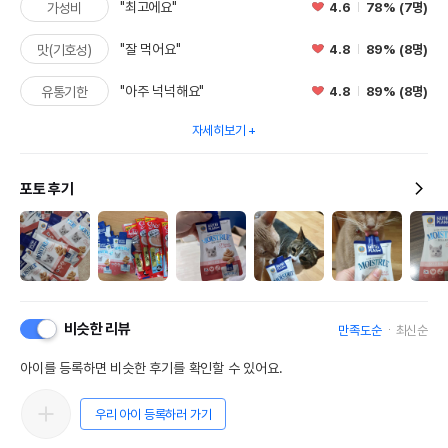
"최고에요"
4.6
78% (7명)
가성비
"잘 먹어요"
4.8
89% (8명)
맛(기호성)
"아주 넉넉해요"
4.8
89% (8명)
유통기한
자세히보기
포토 후기
비슷한 리뷰
만족도순
최신순
아이를 등록하면 비슷한 후기를 확인할 수 있어요.
우리 아이 등록하러 가기