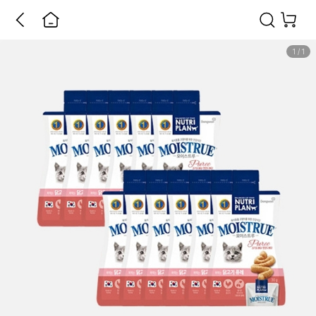
1
/
1