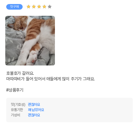
첫구매
호불호가 갈려요.

마따따비가 들어 있어서 애들에게 많이 주기가 그래요.

#상품후기
맛(기호성)
괜찮아요
유통기한
꽤 남았어요
가성비
괜찮아요