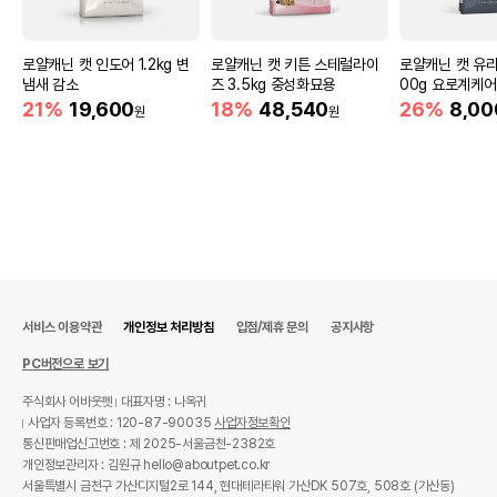
로얄캐닌 캣 인도어 1.2kg 변
로얄캐닌 캣 키튼 스테럴라이
로얄캐닌 캣 유리
냄새 감소
즈 3.5kg 중성화묘용
00g 요로계케어
21%
19,600
18%
48,540
26%
8,00
원
원
서비스 이용약관
개인정보 처리방침
입점/제휴 문의
공지사항
PC버전으로 보기
주식회사 어바웃펫
대표자명 : 나옥귀
사업자 등록번호 : 120-87-90035
사업자정보확인
통신판매업신고번호 : 제 2025-서울금천-2382호
개인정보관리자 : 김원규 hello@aboutpet.co.kr
서울특별시 금천구 가산디지털2로 144, 현대테라타워 가산DK 507호, 508호 (가산동)