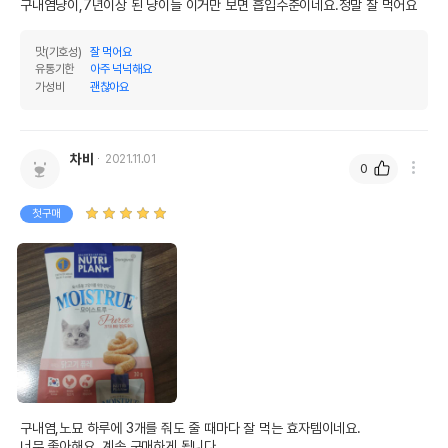
구내염냥이,7년이상 된 냥이들 이거만 보면 흡입수준이네요.정말 잘 먹어요
상품 필수 정보
[12개세트] 뉴트리플랜 모이스트루 닭고기
맛(기호성)
잘 먹어요
품명 및 모델명
퓨레 30g
유통기한
아주 넉넉해요
가성비
괜찮아요
법에 의한 인증,허가 등을
상세페이지 참조
받았음을 확인할수 있는
경우 그에 대한 사항
차비
2021.11.01
0
제조국 또는 원산지
대한민국
제조자,수입품의 경우
첫구매
(주)동원F&B
수입자를 함께 표기
AS책임자와 전화번호
어바웃펫//1644-9601
또는 소비자상담 관련
전화번호
유통기한이 최소 2026.12.06이거나 그
이후인 상품이 출고됩니다.
유통기한
단, 상품명에 유통기한 명시된 경우, 해당
유통기한을 따릅니다.
구내염,노묘 하루에 3개를 줘도 줄 때마다 잘 먹는 효자템이네요.

너무 좋아해요. 계속 구매하게 됩니다.