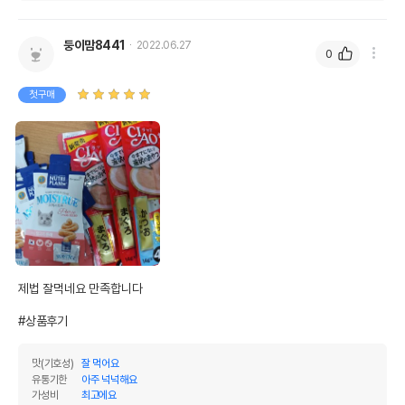
둥이맘8441
2022.06.27
0
첫구매
제법 잘먹네요 만족합니다 

#상품후기
맛(기호성)
잘 먹어요
유통기한
아주 넉넉해요
가성비
최고에요