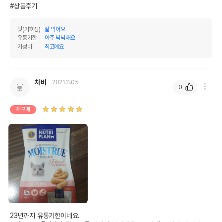
#상품후기
오메가3
0%
0%
오메가6
0%
0%
맛(기호성)
잘 먹어요
유통기한
아주 넉넉해요
수분
85%
가성비
최고에요
탄수화물
0%
기타성분
차비
2021.11.05
0
재구매
상세 정보
닭고기,정제수,전분,카놀라유,타우린,이눌린,비
원료구성
타민E,개다래열매,유도단백질
제품 타입
파우치
권장 연령
1년 이상
* 브랜드사에서 제공한 정보로 모든 책임은 브랜드사에 있습니다.
* 해당 정보는 브랜드사 사정에 의해 일부 변경될 수 있습니다.
23년까지 유통기한이네요.
