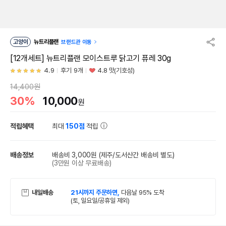
고양이
뉴트리플랜
브랜드관 이동
[12개세트] 뉴트리플랜 모이스트루 닭고기 퓨레 30g
4.9
후기 9개
4.8 맛(기호성)
14,400원
30%
10,000
원
적립혜택
최대
150점
적립
배송정보
배송비 3,000원
(제주/도서산간 배송비 별도)
(3만원 이상 무료배송)
내일배송
21시까지 주문하면,
다음날 95% 도착
(토, 일요일/공휴일 제외)