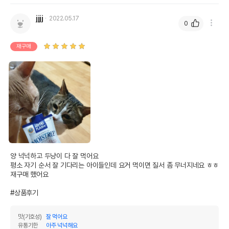
jjjj
2022.05.17
0
재구매
양 넉넉하고 두냥이 다 잘 먹어요

평소 자기 순서 잘 기다리는 아이들인데 요거 먹이면 질서 좀 무너지네요 ㅎㅎ

재구매 했어요

#상품후기
맛(기호성)
잘 먹어요
유통기한
아주 넉넉해요