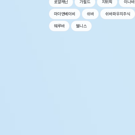
로얄캐닌
가필드
지위픽
이나바
마더앤베이비
쉬바
쉬바파우치주식
웨루바
웰니스