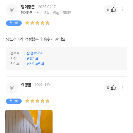
탱이장군
2023.04.17
0
탱이장군
(수컷)
8살
6kg
말티즈
첫구매
당뇨견이라 걱정했는데 흡수가 잘되요
상품 필수 정보
흡수력
잘 흡수돼요
품명 및 모델명
[3개세트] 벨버드 더블 빅패드 20매
가성비
괜찮아요
사이즈
정사이즈예요
법에 의한 인증,허가 등을
상세페이지 참조
받았음을 확인할수 있는
경우 그에 대한 사항
요맹맘
2022.11.19
제조국 또는 원산지
중국
0
제조자,수입품의 경우
BELLBIRD//빅펫
수입자를 함께 표기
첫구매
AS책임자와 전화번호
어바웃펫//1644-9601
또는 소비자상담 관련
전화번호
유통기한이 최소 2026.12.04이거나 그