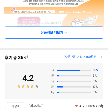
상품정보 더보기
후기 총
35
건
후기작성하고 최대 150점 받기
5
점
69
%
4.2
4
점
6
%
3
점
3
%
2
점
17
%
1
점
6
%
"최고에요"
4.2
60% (3명)
가성비