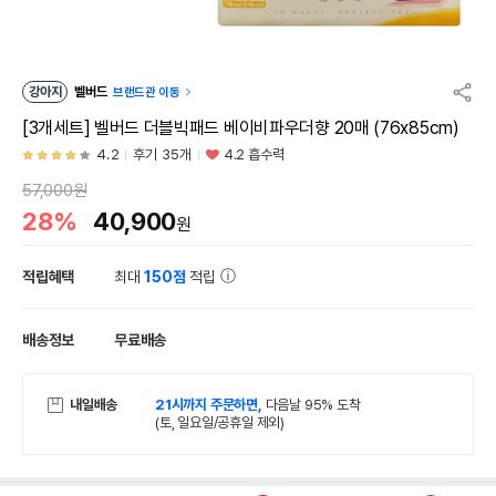
강아지
벨버드
브랜드관 이동
[3개세트] 벨버드 더블빅패드 베이비파우더향 20매 (76x85cm)
4.2
후기 35개
4.2 흡수력
57,000원
28%
40,900
원
적립혜택
최대
150점
적립
배송정보
무료배송
내일배송
21시까지 주문하면,
다음날 95% 도착
(토, 일요일/공휴일 제외)