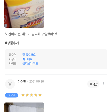
노견이라 큰 패드가 필요해 구입했어요!

#상품후기
흡수력
잘 흡수돼요
가성비
최고에요
사이즈
생각보다 커요
다이언
2021.09.26
0
첫구매