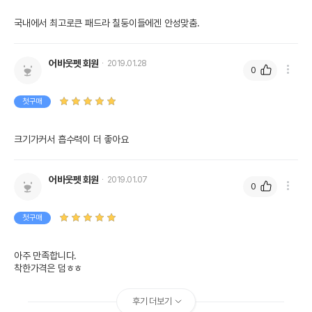
국내에서 최고로큰 패드라 칠둥이들에겐 안성맞춤.
어바웃펫 회원
2019.01.28
0
첫구매
크기가커서 흡수력이 더 좋아요
어바웃펫 회원
2019.01.07
0
첫구매
아주 만족합니다.

착한가격은 덤ㅎㅎ
후기 더보기