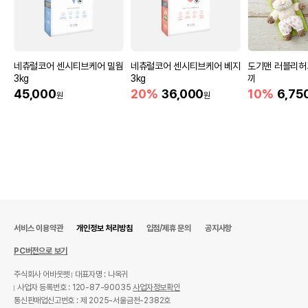
네츄럴코어 센시티브케어 밀웜
네츄럴코어 센시티브케어 베지
도기맨 러블리허
3kg
3kg
끼
45,000
20%
36,000
10%
6,75
원
원
서비스 이용약관
개인정보 처리방침
입점/제휴 문의
공지사항
PC버전으로 보기
주식회사 어바웃펫
대표자명 : 나옥귀
사업자 등록번호 : 120-87-90035
사업자정보확인
통신판매업신고번호 : 제 2025-서울금천-2382호