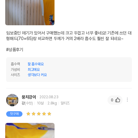
이후인 상품이 출고됩니다.
유통기한
단, 상품명에 유통기한 명시된 경우, 해당
유통기한을 따릅니다.
임보중인 애기가 있어서 구매했는데 크고 두껍고 너무 좋네요! 기존에 쓰던 대
형패드(70×65)랑 비교하면 두께가 거의 2배라 흡수도 훨씬 잘 되네요~

#상품후기
흡수력
잘 흡수돼요
가성비
최고에요
사이즈
생각보다 커요
뭉치강이
2022.08.23
0
강
(수컷)
10살
2.8kg
말티즈
첫구매