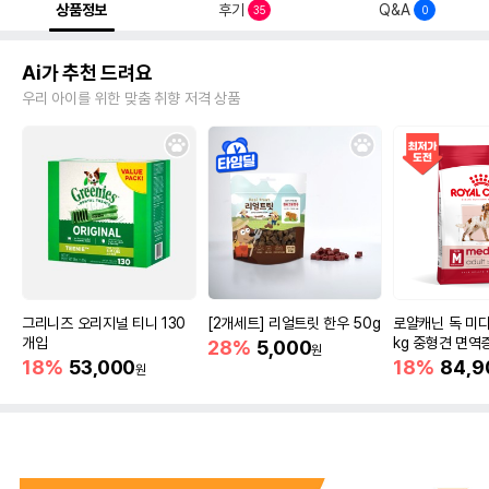
상품정보
후기
Q&A
35
0
Ai가 추천 드려요
우리 아이를 위한 맞춤 취향 저격 상품
그리니즈 오리지널 티니 130
[2개세트] 리얼트릿 한우 50g
로얄캐닌 독 미디
개입
kg 중형견 면역
28%
5,000
원
18%
53,000
18%
84,9
원