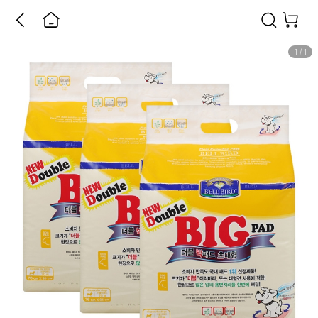
1
/
1