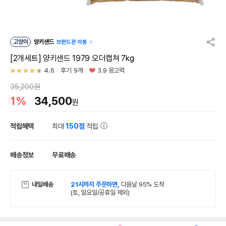
고양이
양키샌드
브랜드관 이동
[2개세트] 양키샌드 1979 오더캡쳐 7kg
4.6
후기 9개
3.9 응고력
35,200원
1%
34,500
원
적립혜택
최대
150점
적립
배송정보
무료배송
내일배송
21시까지 주문하면,
다음날 95% 도착
(토, 일요일/공휴일 제외)