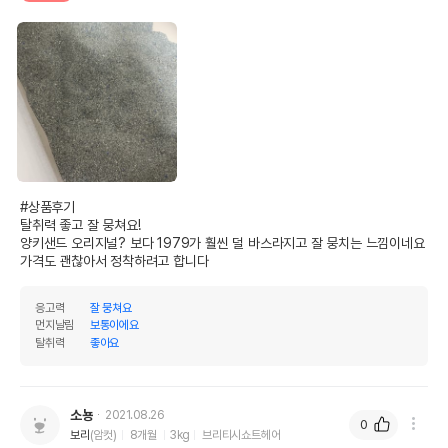
AS책임자와 전화번호
어바웃펫//1644-9601
또는 소비자상담 관련
전화번호
유통기한이 최소 2026.12.06이거나 그
이후인 상품이 출고됩니다.
유통기한
단, 상품명에 유통기한 명시된 경우, 해당
유통기한을 따릅니다.
#상품후기

탈취력 좋고 잘 뭉쳐요!

양키샌드 오리지널? 보다 1979가 훨씬 덜 바스라지고 잘 뭉치는 느낌이네요

가격도 괜찮아서 정착하려고 합니다
응고력
잘 뭉쳐요
먼지날림
보통이에요
탈취력
좋아요
소뇽
2021.08.26
0
보리
(암컷)
8개월
3kg
브리티시쇼트헤어