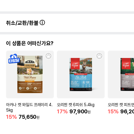
취소/교환/환불
이 상품은 어떠신가요?
아카나 캣 와일드 프레이리 4.
오리젠 캣 6피쉬 5.4kg
오리젠 캣 피트앤
5kg
17%
97,900
15%
96,2
원
15%
75,650
원