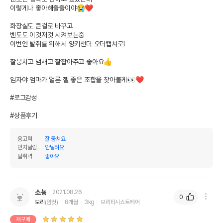
이렇게나 좋아해줄줄이야😭❤

화장실도 큰걸로 바꾸고

벤토도 이것저것 시켜보는중

이번엔 탈취를 위해서 양키샌더 오더캡쳐로!

잘뭉치고 냄새고 잘잡아주고 좋아요👍

임자야 엄마가 얼른 젤 좋은 조합을 찾아볼게👀❤

#로그감성 

#상품후기
상품 필수 정보
품명 및 모델명
[2개세트] 양키샌드 1979 오더캡쳐 7kg
응고력
잘 뭉쳐요
먼지날림
안날려요
법에 의한 인증,허가 등을
탈취력
좋아요
상세페이지 참조
받았음을 확인할수 있는
경우 그에 대한 사항
제조국 또는 원산지
미국
소뇽
2021.08.26
0
보리
(암컷)
8개월
3kg
브리티시쇼트헤어
제조자,수입품의 경우
AROPET//아로펫
수입자를 함께 표기
재구매