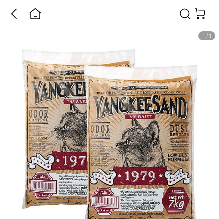
1
/
1