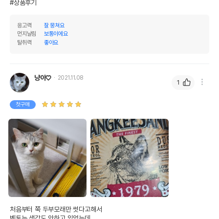
#상품후기
응고력
잘 뭉쳐요
먼지날림
보통이에요
탈취력
좋아요
냥이♡
2021.11.08
1
첫구매
처음부터 쭉 두부모래만 썻다고해서

벤토는 생각도 안하고 있었는데
