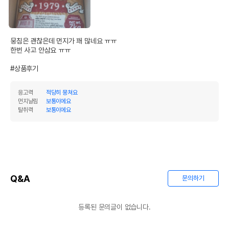
뭉침은 괜찮은데 먼지가 꽤 많네요 ㅠㅠ 

한번 사고 안삼요 ㅠㅠ 

#상품후기
응고력
적당히 뭉쳐요
먼지날림
보통이에요
탈취력
보통이에요
Q&A
문의하기
등록된 문의글이 없습니다.