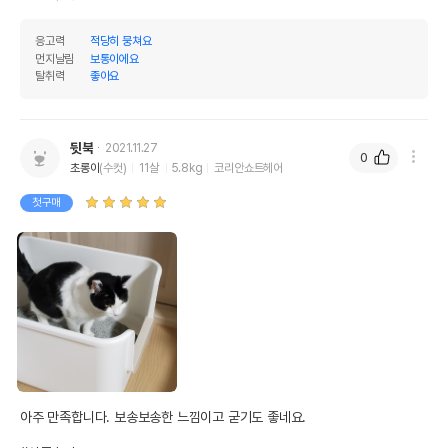
응고력
적당히 뭉쳐요
먼지날림
보통이에요
탈취력
좋아요
뒷북
2021.11.27
0
초롱이
(수컷)
11살
5.8kg
코리안쇼트헤어
첫구매
아주 만족합니다. 보송보송한 느낌이고 굳기도 좋네요. 
