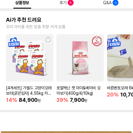
상품정보
후기
Q&A
9
0
Ai가 추천 드려요
우리 아이를 위한 맞춤 취향 저격 상품
[4개세트] 가필드 고양이모래
로얄캐닌 캣 마더&베이비 모
바른벤토모래 6
보라(굵은입자) 4.55kg 카사
아보기(400g/4/10kg)
20%
10,7
바모래
14%
84,900
39%
7,900
원
원