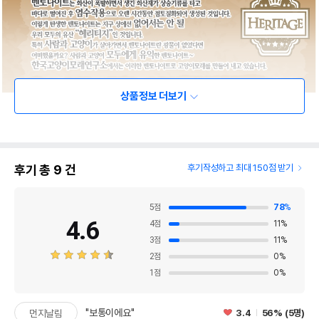
상품정보 더보기
후기 총
9
건
후기작성하고 최대 150점 받기
5
점
78
%
4.6
4
점
11
%
3
점
11
%
2
점
0
%
1
점
0
%
"보통이에요"
3.4
56% (5명)
먼지날림