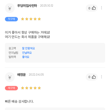
푸딩이집사민하
2025.10.12
0
첫구매
이거 좋아서 항상 구매하는 거에요!

여기 만드는 회사 제품을 구매해요!
응고력
잘 안뭉쳐요
먼지날림
안날려요
탈취력
좋아요
배정윤
2022.04.05
0
재구매
빠른 배송 감사합니다.