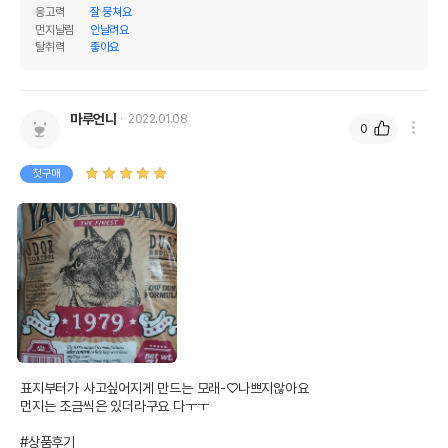
응고력
잘 뭉쳐요
먼지날림
안날려요
탈취력
좋아요
마루언니
2022.01.08
0
첫구매
표지부터가 사고싶어지게 만드는 모래-♡나쁘지않아요

먼지는 조금씩은 있더라구요 다ㅜㅜ

#상품후기