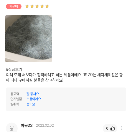
재구매
#상품후기

여러 모래 써보다가 정착하려고 하는 제품이에요. 1979는 세탁세제같은 향
이 나니 구매하실 분들은 참고하세요!
응고력
잘 뭉쳐요
먼지날림
보통이에요
탈취력
좋아요
이용22
2022.02.02
0