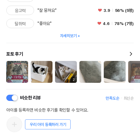
"잘 뭉쳐요"
3.9
56% (5명)
응고력
"좋아요"
4.6
78% (7명)
탈취력
자세히보기
포토 후기
2
비슷한 리뷰
만족도순
최신순
아이를 등록하면 비슷한 후기를 확인할 수 있어요.
우리 아이 등록하러 가기