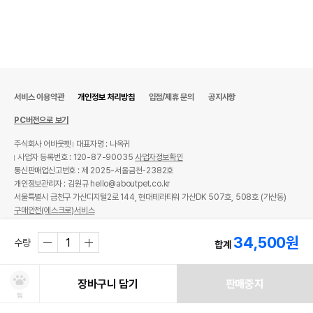
서비스 이용약관
개인정보 처리방침
입점/제휴 문의
공지사항
PC버전으로 보기
주식회사 어바웃펫
대표자명 : 나옥귀
사업자 등록번호 : 120-87-90035
사업자정보확인
통신판매업신고번호 : 제 2025-서울금천-2382호
개인정보관리자 : 김원규 hello@aboutpet.co.kr
서울특별시 금천구 가산디지털2로 144, 현대테라타워 가산DK 507호, 508호 (가산동)
구매안전(에스크로)서비스
© copyright (c) www.aboutpet.co.kr all rights reserved.
34,500
원
수량
합계
장바구니 담기
판매중지
찜