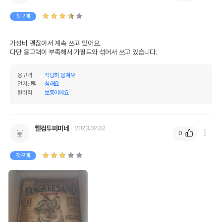
첫구매
가성비 괜찮아서 계속 쓰고 있어요.

다만 응고력이 부족해서 가필드와 섞어서 쓰고 있습니다.
응고력
적당히 뭉쳐요
먼지날림
심해요
탈취력
보통이에요
웰컴투미미네
2023.02.02
0
첫구매